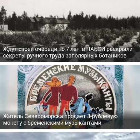
Ждут своей очереди по 7 лет: в ПАБСИ раскрыли
секреты ручного труда заполярных ботаников
Житель Североморска продает 3-рублевую
монету с бременскими музыкантами