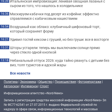
Итальянская импровизация: ленивая овощная лазанья с
16:39
сыром из того, что нашлось в холодильнике
Маскируем кабачки под десерт из кофейни: эффектно
16:36
справляемся с кабачковым нашествием
Воздушный как облако: клубничный шифоновый торт,
16:54
который сохраняет форму
Удивил гостей кексом с грушей, но без груши: все в восторге
16:21
Шторы устарели: теперь мы выключаем солнце прямо
15:31
через стекло одной кнопкой
Небанальный отпуск 2026: куда тайно рвануть с детьми без
13:18
виз, толп туристов и адской жары
Все новости
Политика
|
Экономика
|
Общество
|
Происшествия
|
Фоторепортажи
|
Авторское
|
Интересное
|
Спорт
Информационное агентство «Nord-News»
Запись о регистрации средства массовой информации «Nord-News» Эл
№ ФС77-62541 от 27.07.2015 г. выдано Федеральной службой по
надзору в сфере связи, информационных технологий и массовых