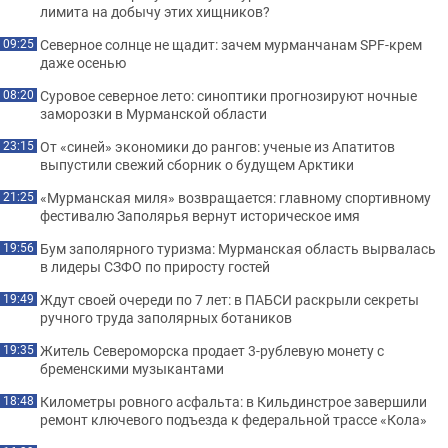
лимита на добычу этих хищников?
Северное солнце не щадит: зачем мурманчанам SPF-крем
09:25
даже осенью
Суровое северное лето: синоптики прогнозируют ночные
08:20
заморозки в Мурманской области
От «синей» экономики до рангов: ученые из Апатитов
23:15
выпустили свежий сборник о будущем Арктики
«Мурманская миля» возвращается: главному спортивному
21:25
фестивалю Заполярья вернут историческое имя
Бум заполярного туризма: Мурманская область вырвалась
19:56
в лидеры СЗФО по приросту гостей
Ждут своей очереди по 7 лет: в ПАБСИ раскрыли секреты
19:49
ручного труда заполярных ботаников
Житель Североморска продает 3-рублевую монету с
19:35
бременскими музыкантами
Километры ровного асфальта: в Кильдинстрое завершили
18:48
ремонт ключевого подъезда к федеральной трассе «Кола»