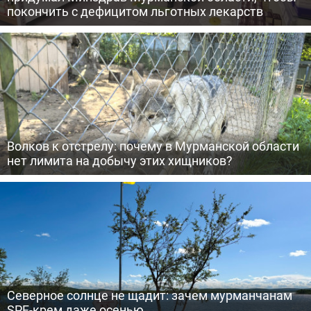
покончить с дефицитом льготных лекарств
Волков к отстрелу: почему в Мурманской области
нет лимита на добычу этих хищников?
Северное солнце не щадит: зачем мурманчанам
SPF-крем даже осенью