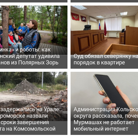
нка» и роботы: как
нский депутат удивила
Суд обязал северянку н
анов из Полярных Зорь
порядок в квартире
задержались на Урале:
Администрация Кольско
ероморске назвали
округа рассказала, поче
 сроки завершения
Мурмашах не работает
та на Комсомольской
мобильный интернет