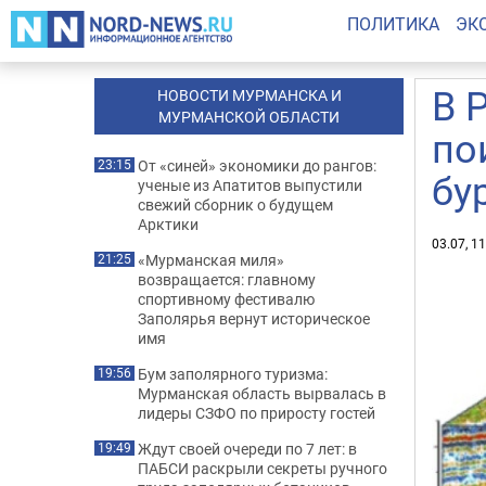
ПОЛИТИКА
ЭК
В 
НОВОСТИ МУРМАНСКА И
МУРМАНСКОЙ ОБЛАСТИ
по
От «синей» экономики до рангов:
23:15
бу
ученые из Апатитов выпустили
свежий сборник о будущем
Арктики
03.07, 1
«Мурманская миля»
21:25
возвращается: главному
спортивному фестивалю
Заполярья вернут историческое
имя
Бум заполярного туризма:
19:56
Мурманская область вырвалась в
лидеры СЗФО по приросту гостей
Ждут своей очереди по 7 лет: в
19:49
ПАБСИ раскрыли секреты ручного