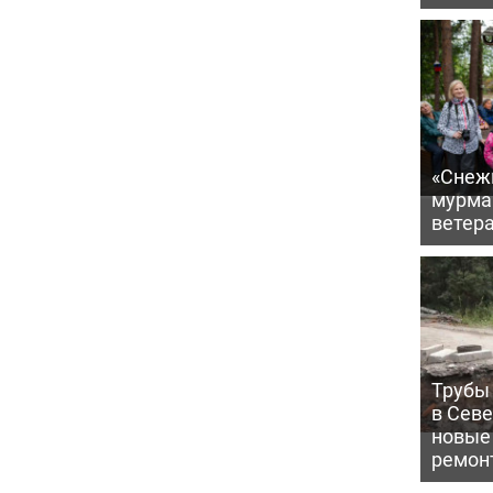
«Снежи
мурма
ветер
Трубы 
в Сев
новые
ремон