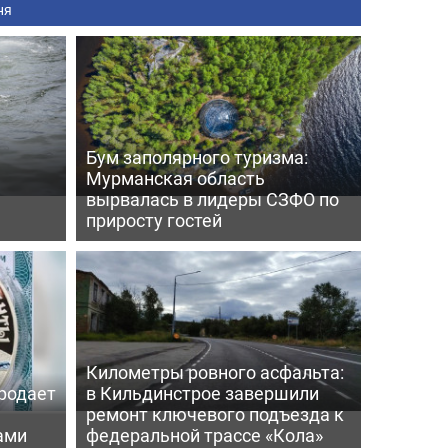
ня
Бум заполярного туризма:
Мурманская область
вырвалась в лидеры СЗФО по
приросту гостей
Километры ровного асфальта:
родает
в Кильдинстрое завершили
ремонт ключевого подъезда к
ами
федеральной трассе «Кола»