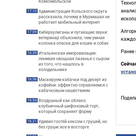
Комсомольской
Техно
анализ
Администрация Кольского округа
17:10
рассказала, почему в Мурмашах не
ископ
работает мобильный интернет
Алгори
Киберхулиганы и пугающие звуки:
17:09
ветеринар объяснила, чем умная
каждо
колонка опасна для кошек и собак
Ранее
Итальянская импровизация:
16:39
ленивая овощная лазанья с сыром
Сейча
из того, что нашлось в
холодильнике
устан
Маскируем кабачки под десерт из
16:36
кофейни: эффектно справляемся с
кабачковым нашествием
Подели
Воздушный как облако:
16:54
клубничный шифоновый торт,
который сохраняет форму
Удивил гостей кексом с грушей, но
16:21
без груши: все в восторге