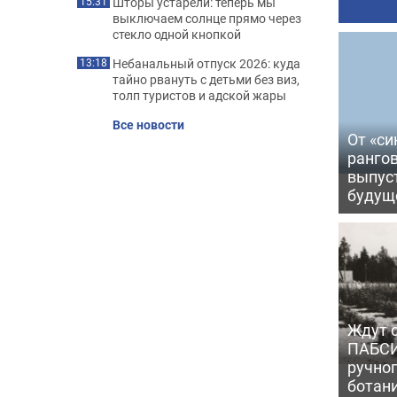
Шторы устарели: теперь мы
15:31
выключаем солнце прямо через
стекло одной кнопкой
Небанальный отпуск 2026: куда
13:18
тайно рвануть с детьми без виз,
толп туристов и адской жары
Все новости
От «си
рангов
выпус
будущ
Ждут с
ПАБСИ
ручно
ботан