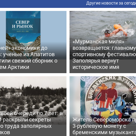
Другие новости за сегод
«Мурманская миля»
ней» экономики до
возвращается: главному
: ученые из Апатитов
спортивному фестивалю
тили свежий сборник о
Заполярья вернут
ем Арктики
историческое имя
воей очереди по 7 лет: в
 раскрыли секреты
Житель Североморска п
го труда заполярных
3-рублевую монету с
иков
бременскими музыкант