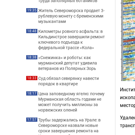
труда заполярных ботаников
Житель Североморска продает 3-
19:35
рублевую монету с бременскими
музыкантами
Километры ровного асфальта: в
18:48
Кильдинстрое завершили ремонт
ключевого подъезда к
федеральной трассе «Кола»
«Снежинка» и роботы: как
18:38
мурманский депутат удивила
ветеранов из Полярных Зорь
Суд обязал северянку навести
18:33
порядок в квартире
Инстит
Цена заповедному ягелю: почему
18:17
ископ
Мурманская область годами не
может получить миллионы за
место
норвежских оленей
Удален
Трубы задержались на Урале: в
17:57
транс
Североморске назвали новые
сроки завершения ремонта на