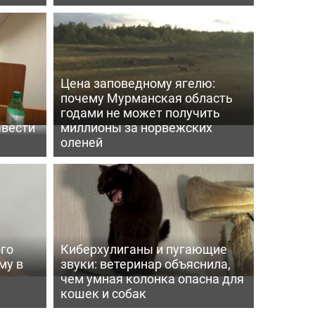
Цена заповедному ягелю:
почему Мурманская область
годами не может получить
авести
миллионы за норвежских
оленей
го
Киберхулиганы и пугающие
му в
звуки: ветеринар объяснила,
чем умная колонка опасна для
кошек и собак