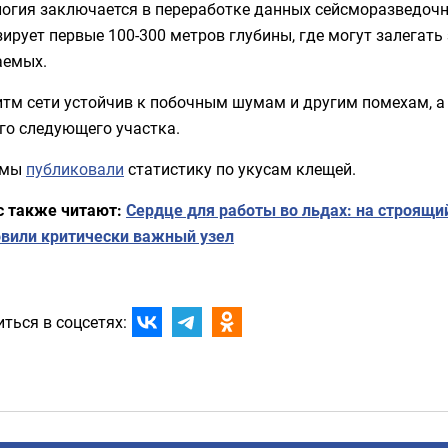
логия заключается в переработке данных сейсморазведочн
ирует первые 100-300 метров глубины, где могут залегать
аемых.
тм сети устойчив к побочным шумам и другим помехам, а 
го следующего участка.
 мы
публиковали
статистику по укусам клещей.
с также читают:
Сердце для работы во льдах: на строящ
овили критически важный узел
ться в соцсетях: