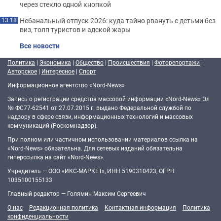
через стекло одной кнопкой
Небанальный отпуск 2026: куда тайно рвануть с детьми без
13:18
виз, толп туристов и адской жары
Все новости
Политика
|
Экономика
|
Общество
|
Происшествия
|
Фоторепортажи
|
Авторское
|
Интересное
|
Спорт
Информационное агентство «Nord-News»
Запись о регистрации средства массовой информации «Nord-News» Эл
№ ФС77-62541 от 27.07.2015 г. выдано Федеральной службой по
надзору в сфере связи, информационных технологий и массовых
коммуникаций (Роскомнадзор).
При полном или частичном использовании материалов ссылка на
«Nord-News» обязательна. Для сетевых изданий обязательна
гиперссылка на сайт «Nord-News».
Учредитель — ООО «ИКС-МАРКЕТ», ИНН 5190310423, ОГРН
1035100155133
Главный редактор — Голямин Максим Сергеевич
О нас
Редакционная политика
Контактная информация
Политика
конфиденциальности