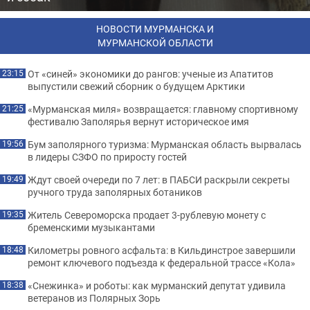
НОВОСТИ МУРМАНСКА И
МУРМАНСКОЙ ОБЛАСТИ
От «синей» экономики до рангов: ученые из Апатитов
23:15
выпустили свежий сборник о будущем Арктики
«Мурманская миля» возвращается: главному спортивному
21:25
фестивалю Заполярья вернут историческое имя
Бум заполярного туризма: Мурманская область вырвалась
19:56
в лидеры СЗФО по приросту гостей
Ждут своей очереди по 7 лет: в ПАБСИ раскрыли секреты
19:49
ручного труда заполярных ботаников
Житель Североморска продает 3-рублевую монету с
19:35
бременскими музыкантами
Километры ровного асфальта: в Кильдинстрое завершили
18:48
ремонт ключевого подъезда к федеральной трассе «Кола»
«Снежинка» и роботы: как мурманский депутат удивила
18:38
ветеранов из Полярных Зорь