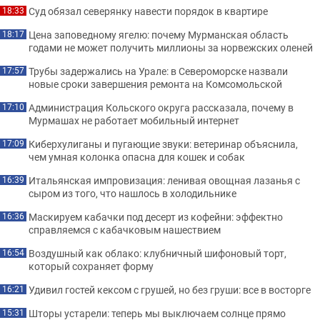
Суд обязал северянку навести порядок в квартире
18:33
Цена заповедному ягелю: почему Мурманская область
18:17
годами не может получить миллионы за норвежских оленей
Трубы задержались на Урале: в Североморске назвали
17:57
новые сроки завершения ремонта на Комсомольской
Администрация Кольского округа рассказала, почему в
17:10
Мурмашах не работает мобильный интернет
Киберхулиганы и пугающие звуки: ветеринар объяснила,
17:09
чем умная колонка опасна для кошек и собак
Итальянская импровизация: ленивая овощная лазанья с
16:39
сыром из того, что нашлось в холодильнике
Маскируем кабачки под десерт из кофейни: эффектно
16:36
справляемся с кабачковым нашествием
Воздушный как облако: клубничный шифоновый торт,
16:54
который сохраняет форму
Удивил гостей кексом с грушей, но без груши: все в восторге
16:21
Шторы устарели: теперь мы выключаем солнце прямо
15:31