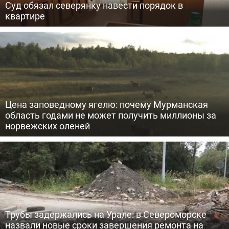
Суд обязал северянку навести порядок в
квартире
Цена заповедному ягелю: почему Мурманская
область годами не может получить миллионы за
норвежских оленей
Трубы задержались на Урале: в Североморске
назвали новые сроки завершения ремонта на