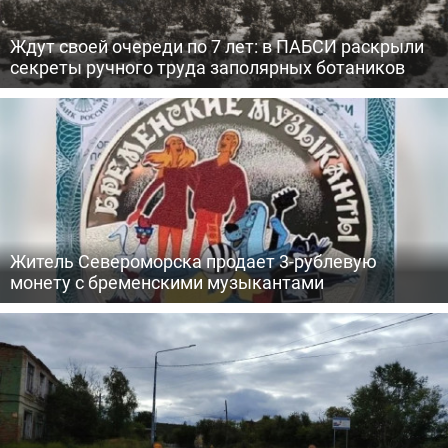
Ждут своей очереди по 7 лет: в ПАБСИ раскрыли
секреты ручного труда заполярных ботаников
Житель Североморска продает 3-рублевую
монету с бременскими музыкантами