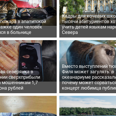
Кадры для кочевых школ
 пожара в апатитской
тысячи абитуриентов хо
тажке один человек
учить детей языкам нар
ся в больнице
Севера
Вместо выступлений тю
ая северянка в
Филя может загулять: в
нии сверхприбыли
океанариуме рассказали
а мошенникам 1,7
почему может сорватьс
она рублей
концерт любимца публи