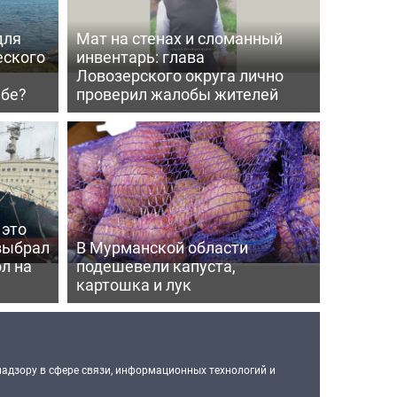
для
Мат на стенах и сломанный
еского
инвентарь: глава
Ловозерского округа лично
мбе?
проверил жалобы жителей
 это
выбрал
В Мурманской области
л на
подешевели капуста,
картошка и лук
надзору в сфере связи, информационных технологий и