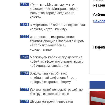
«Гулять по Мурманску — это
11:53
не мен
ледокольно!»: Минград выбрал
маскотом города ледокол на
Сейча
ножках
неизв
В Мурманской области подешевели
11:43
капуста, картошка и лук
Итальянская импровизация:
16:39
ленивая овощная лазанья с сыром
из того, что нашлось в
Подели
холодильнике
Маскируем кабачки под десерт из
16:36
кофейни: эффектно справляемся с
кабачковым нашествием
Воздушный как облако:
16:54
клубничный шифоновый торт,
который сохраняет форму
Удивил гостей кексом с грушей, но
16:21
без груши: все в восторге
Шторы устарели: теперь мы
15:31