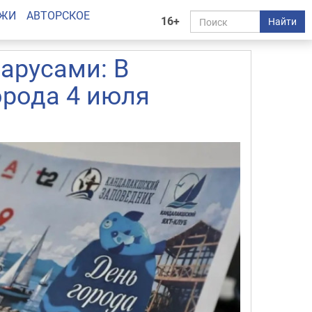
АЖИ
АВТОРСКОЕ
16+
Найти
парусами: В
орода 4 июля