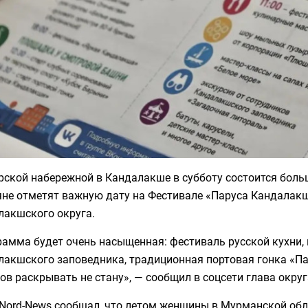
рской набережной в Кандалакше в субботу состоится боль
яне отметят важную дату на Фестивале «Паруса Кандалак
лакшского округа.
амма будет очень насыщенная: фестиваль русской кухни, 
лакшского заповедника, традиционная портовая гонка «Па
ов раскрывать не стану», — сообщил в соцсети глава окру
 Nord-News сообщал, что летом женщины в Мурманской об