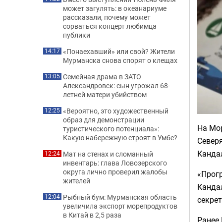
может загулять: в океанариуме
рассказали, почему может
сорваться концерт любимца
публики
«Понаехавший» или свой? Жители
14:17
Мурманска снова спорят о клещах
Семейная драма в ЗАТО
13:05
Александровск: сын угрожал 68-
летней матери убийством
«Вероятно, это художественный
12:25
образ для демонстрации
На Мо
туристического потенциала»:
Какую набережную строят в Умбе?
Север
Канда
Мат на стенах и сломанный
12:24
инвентарь: глава Ловозерского
округа лично проверил жалобы
«Прогр
жителей
Канда
Рыбный бум: Мурманская область
12:04
секрет
увеличила экспорт морепродуктов
в Китай в 2,5 раза
Ранее