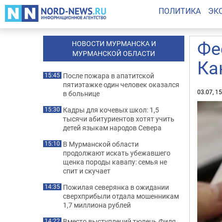
ПОЛИТИКА
ЭК
Фе
НОВОСТИ МУРМАНСКА И
МУРМАНСКОЙ ОБЛАСТИ
Ка
После пожара в апатитской
15:45
пятиэтажке один человек оказался
03.07, 1
в больнице
Кадры для кочевых школ: 1,5
15:30
тысячи абитуриентов хотят учить
детей языкам народов Севера
В Мурманской области
15:10
продолжают искать убежавшего
щенка породы кавапу: семья не
спит и скучает
Пожилая северянка в ожидании
14:35
сверхприбыли отдала мошенникам
1,7 миллиона рублей
Вместо выступлений тюлень Филя
14:22