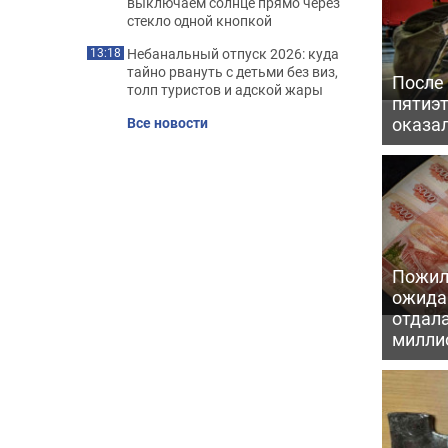
выключаем солнце прямо через
стекло одной кнопкой
Небанальный отпуск 2026: куда
13:18
тайно рвануть с детьми без виз,
После
толп туристов и адской жары
пятиэ
оказал
Все новости
Пожил
ожида
отдал
милли