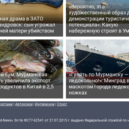
«Вероятно, это
художественный образ 
ная драма в ЗАТО
демонстрации туристич
андровск: сын угрожал
потенциала»: Какую
тней матери убийством
набережную строят в У
й бум: Мурманская
«Гулять по Мурманску —
ь увеличила экспорт
ледокольно!»: Минград 
одуктов в Китай в 2,5
маскотом города ледоко
ножках
портажи
|
Авторское
|
Интересное
|
Спорт
d-News» Эл № ФС77-62541 от 27.07.2015 г. выдано Федеральной службой по 