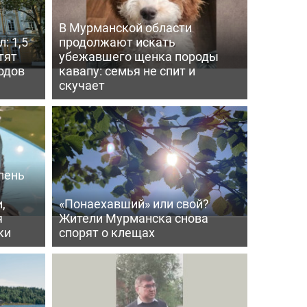
В Мурманской области
: 1,5
продолжают искать
тят
убежавшего щенка породы
одов
кавапу: семья не спит и
скучает
лень
,
«Понаехавший» или свой?
я
Жители Мурманска снова
ки
спорят о клещах