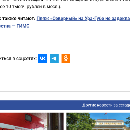
ее 10 тысяч рублей в месяц.
с также читают:
Пляж «Северный» на Ура-Губе не задекла
естна — ГИМС
ться в соцсетях:
Другие новости за сегод