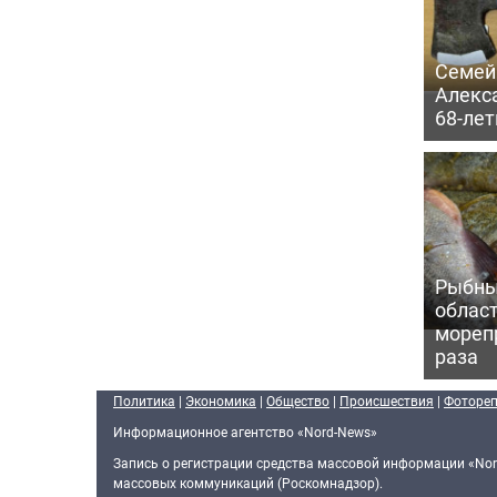
Семей
Алекс
68-ле
Рыбны
област
морепр
раза
Политика
|
Экономика
|
Общество
|
Происшествия
|
Фоторе
Информационное агентство «Nord-News»
Запись о регистрации средства массовой информации «Nor
массовых коммуникаций (Роскомнадзор).