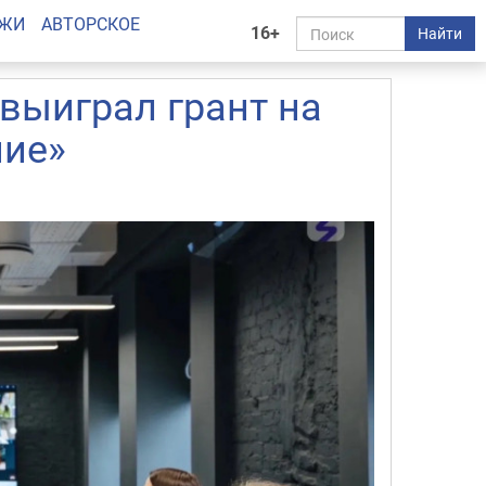
АЖИ
АВТОРСКОЕ
16+
Найти
 выиграл грант на
ние»