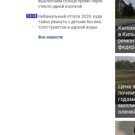
выключаем солнце прямо через
стекло одной кнопкой
Небанальный отпуск 2026: куда
13:18
тайно рвануть с детьми без виз,
Килом
толп туристов и адской жары
в Кил
Все новости
ремон
федер
Цена 
почем
годам
милли
олене