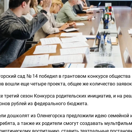
орский сад № 14 победил в грантовом конкурсе общества 
в вошли еще четыре проекта, общее же количество заявок
е третий сезон Конкурса родительских инициатив, и на ре
онов рублей из федерального бюджета.
ели дошколят из Оленегорска предложили идею семейной и
ребята, а также их родители смогут создавать мультфиль
триотическому воспитанию, ставить театральные постанов