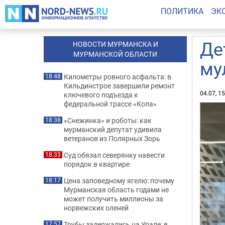
ПОЛИТИКА
ЭК
Де
НОВОСТИ МУРМАНСКА И
МУРМАНСКОЙ ОБЛАСТИ
му
Километры ровного асфальта: в
18:48
Кильдинстрое завершили ремонт
04.07, 1
ключевого подъезда к
федеральной трассе «Кола»
«Снежинка» и роботы: как
18:38
мурманский депутат удивила
ветеранов из Полярных Зорь
Суд обязал северянку навести
18:33
порядок в квартире
Цена заповедному ягелю: почему
18:17
Мурманская область годами не
может получить миллионы за
норвежских оленей
Трубы задержались на Урале: в
17:57