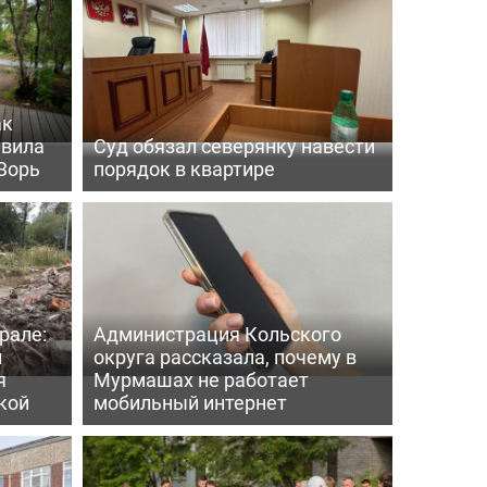
ак
ивила
Суд обязал северянку навести
Зорь
порядок в квартире
рале:
Администрация Кольского
и
округа рассказала, почему в
я
Мурмашах не работает
кой
мобильный интернет