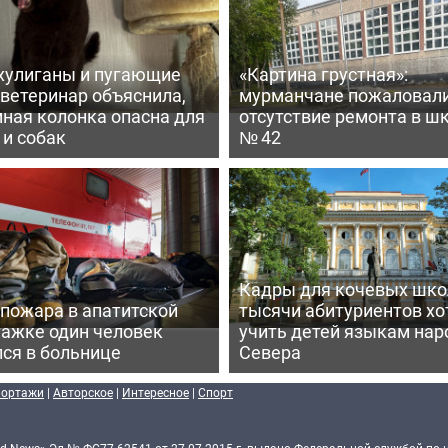
хулиганы и пугающие
«Картина грустная»:
 ветеринар объяснила,
мурманчане пожаловали
ная колонка опасна для
отсутствие ремонта в ш
 и собак
№ 42
Кадры для кочевых школ
 пожара в апатитской
тысячи абитуриентов хо
тажке один человек
учить детей языкам нар
ся в больнице
Севера
портажи
|
Авторское
|
Интересное
|
Спорт
d-News» Эл № ФС77-62541 от 27.07.2015 г. выдано Федеральной службой по 