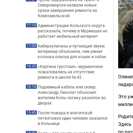
Североморске назвали новые
сроки завершения ремонта на
Комсомольской
Администрация Кольского округа
17:10
рассказала, почему в Мурмашах не
работает мобильный интернет
Киберхулиганы и пугающие звуки:
17:09
ветеринар объяснила, чем умная
колонка опасна для кошек и собак
«Картина грустная»: мурманчане
16:20
пожаловались на отсутствие
Оленег
ремонта в школе № 42
лидеро
Подземный кабель или сквер:
16:14
Александр Лихолат объяснил
Это уж
жителям Колы логику раскопок во
дворах
милли
После пожара в апатитской
15:45
Родит
пятиэтажке один человек оказался
в больнице
Здесь 
по па
15:30