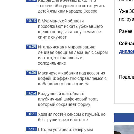
Кадры для кочевых школ: 1,5
тысячи абитуриентов хотят учить
Уже 30
детей языкам народов Севера
погруз
В Мурманской области
15:10
продолжают искать убежавшего
Ранее
щенка породы кавапу: семья не
спит и скучает
Сейча
Итальянская импровизация:
16:39
дипло
ленивая овощная лазанья с сыром
из того, что нашлось в
холодильнике
Маскируем кабачки под десерт из
16:36
Подели
кофейни: эффектно справляемся с
кабачковым нашествием
Воздушный как облако:
16:54
клубничный шифоновый торт,
который сохраняет форму
Удивил гостей кексом с грушей, но
16:21
без груши: все в восторге
Шторы устарели: теперь мы
15:31