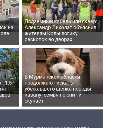
Подземный кабель или сквер:
сь на
Александр Лихолат объяснил
коле
жителям Колы логику
раскопок во дворах
В Мурманской области
: 1,5
продолжают искать
тят
убежавшего щенка породы
одов
кавапу: семья не спит и
скучает
надзору в сфере связи, информационных технологий и