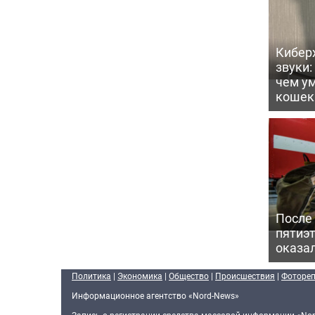
Кибер
звуки:
чем ум
кошек
После
пятиэ
оказал
Политика
|
Экономика
|
Общество
|
Происшествия
|
Фоторе
Информационное агентство «Nord-News»
Запись о регистрации средства массовой информации «Nor