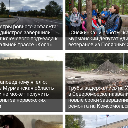
етры ровного асфальта:
ьдинстрое завершили
«Снежинка» и роботы: к
т ключевого подъезда к
мурманский депутат уд
альной трассе «Кола»
ветеранов из Полярных 
заповедному ягелю:
у Мурманская область
Трубы задержались на У
и не может получить
в Североморске назвал
оны за норвежских
новые сроки завершени
й
ремонта на Комсомольс