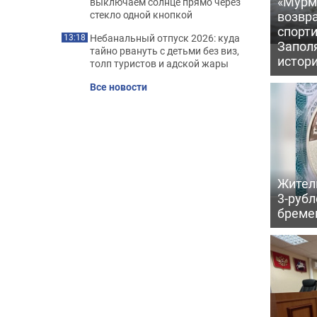
«Мурм
выключаем солнце прямо через
возвр
стекло одной кнопкой
спорт
Небанальный отпуск 2026: куда
13:18
Запол
тайно рвануть с детьми без виз,
истор
толп туристов и адской жары
Все новости
Жител
3-рубл
бреме