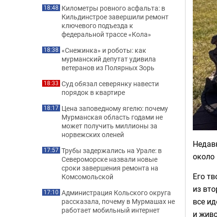
Километры ровного асфальта: в
18:48
Кильдинстрое завершили ремонт
ключевого подъезда к
федеральной трассе «Кола»
«Снежинка» и роботы: как
18:38
мурманский депутат удивила
ветеранов из Полярных Зорь
Суд обязал северянку навести
18:33
порядок в квартире
Цена заповедному ягелю: почему
18:17
Мурманская область годами не
может получить миллионы за
норвежских оленей
Недав
Трубы задержались на Урале: в
17:57
около
Североморске назвали новые
сроки завершения ремонта на
Его тв
Комсомольской
из вто
Администрация Кольского округа
17:10
все ид
рассказала, почему в Мурмашах не
работает мобильный интернет
и жив