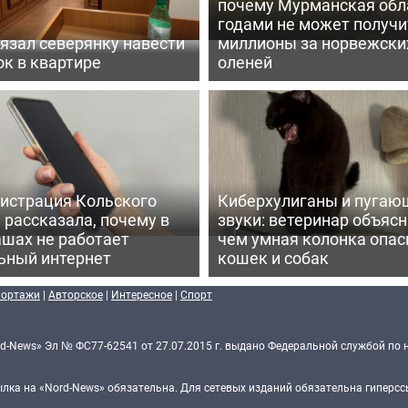
почему Мурманская обл
годами не может получи
язал северянку навести
миллионы за норвежски
к в квартире
оленей
истрация Кольского
Киберхулиганы и пугаю
 рассказала, почему в
звуки: ветеринар объясн
шах не работает
чем умная колонка опас
ьный интернет
кошек и собак
портажи
|
Авторское
|
Интересное
|
Спорт
d-News» Эл № ФС77-62541 от 27.07.2015 г. выдано Федеральной службой по 
ка на «Nord-News» обязательна. Для сетевых изданий обязательна гиперссы