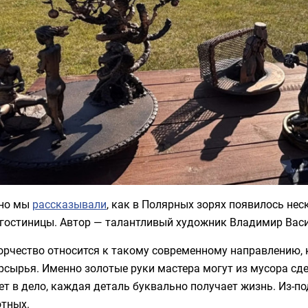
но мы
рассказывали
, как в Полярных зорях появилось не
 гостиницы. Автор — талантливый художник Владимир Васи
орчество относится к такому современному направлению, к
рсырья. Именно золотые руки мастера могут из мусора сд
ет в дело, каждая деталь буквально получает жизнь. Из-п
отных.