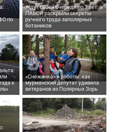
а:
Ждут своей очереди по 7 лет: в
ПАБСИ раскрыли секреты
ФО по
ручного труда заполярных
ботаников
альта:
или
«Снежинка» и роботы: как
езда к
мурманский депутат удивила
ла»
ветеранов из Полярных Зорь
ю: