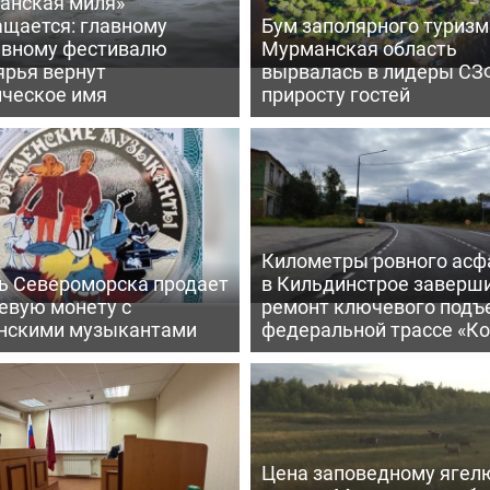
анская миля»
ащается: главному
Бум заполярного туризм
ивному фестивалю
Мурманская область
ярья вернут
вырвалась в лидеры СЗ
ическое имя
приросту гостей
Километры ровного асф
ь Североморска продает
в Кильдинстрое заверш
евую монету с
ремонт ключевого подъ
нскими музыкантами
федеральной трассе «Ко
Цена заповедному ягел