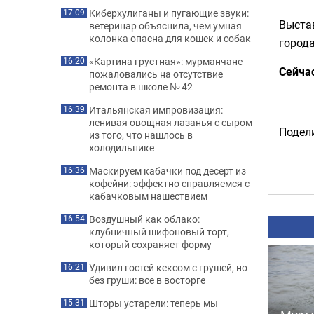
Киберхулиганы и пугающие звуки:
17:09
Выста
ветеринар объяснила, чем умная
колонка опасна для кошек и собак
города
«Картина грустная»: мурманчане
16:20
Сейча
пожаловались на отсутствие
ремонта в школе № 42
Итальянская импровизация:
16:39
ленивая овощная лазанья с сыром
Подели
из того, что нашлось в
холодильнике
Маскируем кабачки под десерт из
16:36
кофейни: эффектно справляемся с
кабачковым нашествием
Воздушный как облако:
16:54
клубничный шифоновый торт,
который сохраняет форму
Удивил гостей кексом с грушей, но
16:21
без груши: все в восторге
Шторы устарели: теперь мы
15:31