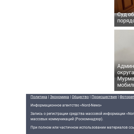
Суд об
порядо
Админ
округа
Мурма
мобил
Политика
|
Экономика
|
Общество
|
Происшествия
|
Фоторе
Информационное агентство «Nord-News»
Запись о регистрации средства массовой информации «Nor
массовых коммуникаций (Роскомнадзор).
При полном или частичном использовании материалов ссыл