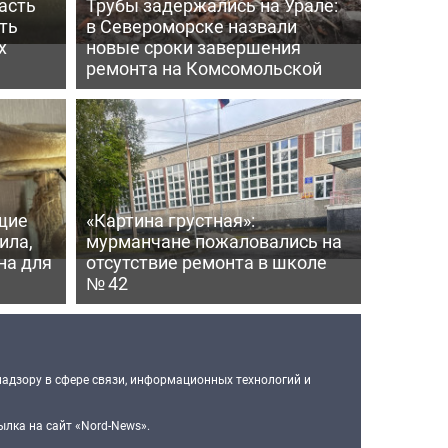
асть
Трубы задержались на Урале:
ть
в Североморске назвали
х
новые сроки завершения
ремонта на Комсомольской
щие
«Картина грустная»:
ила,
мурманчане пожаловались на
на для
отсутствие ремонта в школе
№ 42
надзору в сфере связи, информационных технологий и
лка на сайт «Nord-News».