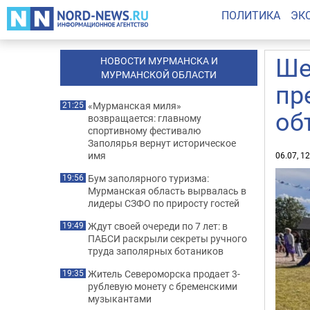
ПОЛИТИКА
ЭК
Ше
НОВОСТИ МУРМАНСКА И
МУРМАНСКОЙ ОБЛАСТИ
пр
«Мурманская миля»
21:25
об
возвращается: главному
спортивному фестивалю
Заполярья вернут историческое
имя
06.07, 1
Бум заполярного туризма:
19:56
Мурманская область вырвалась в
лидеры СЗФО по приросту гостей
Ждут своей очереди по 7 лет: в
19:49
ПАБСИ раскрыли секреты ручного
труда заполярных ботаников
Житель Североморска продает 3-
19:35
рублевую монету с бременскими
музыкантами