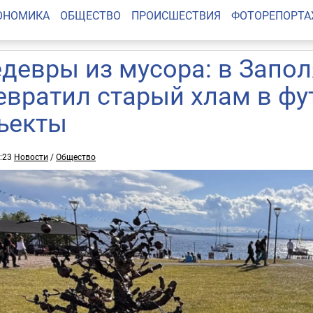
ОНОМИКА
ОБЩЕСТВО
ПРОИСШЕСТВИЯ
ФОТОРЕПОРТ
девры из мусора: в Запол
евратил старый хлам в фу
ъекты
2:23
Новости
/
Общество