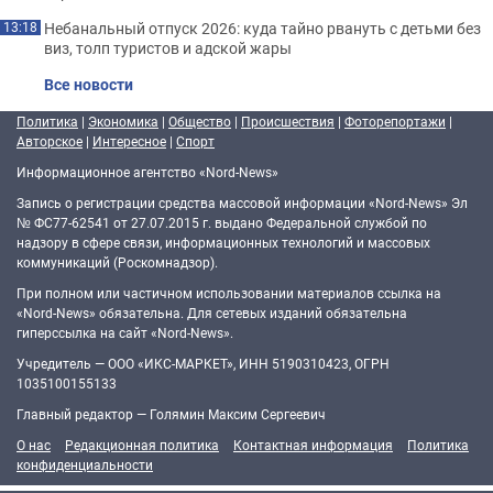
Небанальный отпуск 2026: куда тайно рвануть с детьми без
13:18
виз, толп туристов и адской жары
Все новости
Политика
|
Экономика
|
Общество
|
Происшествия
|
Фоторепортажи
|
Авторское
|
Интересное
|
Спорт
Информационное агентство «Nord-News»
Запись о регистрации средства массовой информации «Nord-News» Эл
№ ФС77-62541 от 27.07.2015 г. выдано Федеральной службой по
надзору в сфере связи, информационных технологий и массовых
коммуникаций (Роскомнадзор).
При полном или частичном использовании материалов ссылка на
«Nord-News» обязательна. Для сетевых изданий обязательна
гиперссылка на сайт «Nord-News».
Учредитель — ООО «ИКС-МАРКЕТ», ИНН 5190310423, ОГРН
1035100155133
Главный редактор — Голямин Максим Сергеевич
О нас
Редакционная политика
Контактная информация
Политика
конфиденциальности