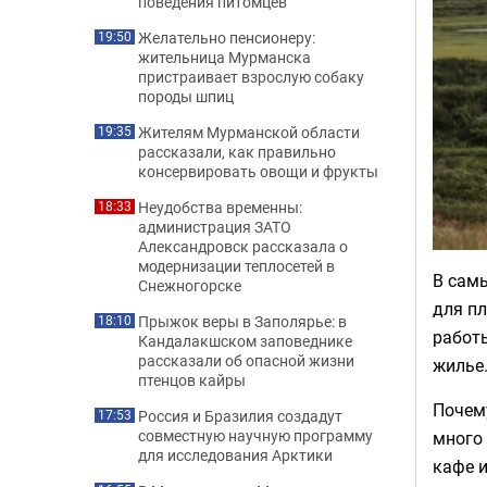
поведения питомцев
Желательно пенсионеру:
19:50
жительница Мурманска
пристраивает взрослую собаку
породы шпиц
Жителям Мурманской области
19:35
рассказали, как правильно
консервировать овощи и фрукты
Неудобства временны:
18:33
администрация ЗАТО
Александровск рассказала о
модернизации теплосетей в
В самы
Снежногорске
для пл
Прыжок веры в Заполярье: в
18:10
работы
Кандалакшском заповеднике
рассказали об опасной жизни
жилье
птенцов кайры
Поче
Россия и Бразилия создадут
17:53
совместную научную программу
много 
для исследования Арктики
кафе и