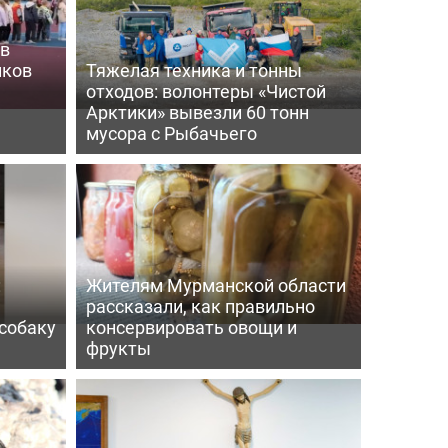
 в
иков
Тяжелая техника и тонны
отходов: волонтеры «Чистой
е
Арктики» вывезли 60 тонн
мусора с Рыбачьего
:
Жителям Мурманской области
рассказали, как правильно
собаку
консервировать овощи и
фрукты