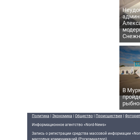
Неудо
админ
Алекс
модер
Снежн
В Мур
пройд
рыбно
Политика
|
Экономика
|
Общество
|
Происшествия
|
Фоторе
Информационное агентство «Nord-News»
Запись о регистрации средства массовой информации «Nor
массовых коммуникаций (Роскомнадзор).