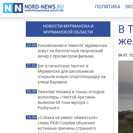
ПОЛИТИКА
ЭК
В 
НОВОСТИ МУРМАНСКА И
МУРМАНСКОЙ ОБЛАСТИ
же
Киновязание в темноте: мурманчан
22:36
зовут на бесплатный творческий
06.07, 1
вечер с просмотром фильма
Бег в гигантских лаптях: в
21:26
Мурманске для школьников
открыли новую спортплощадку на
улице Баумана
Тяжелая техника и тонны отходов:
20:38
волонтеры «Чистой Арктики»
вывезли 60 тонн мусора с
Рыбачьего
«Собаки не умеют обижаться»:
19:54
глава РКФ Голубев объяснил
истинные причины странного