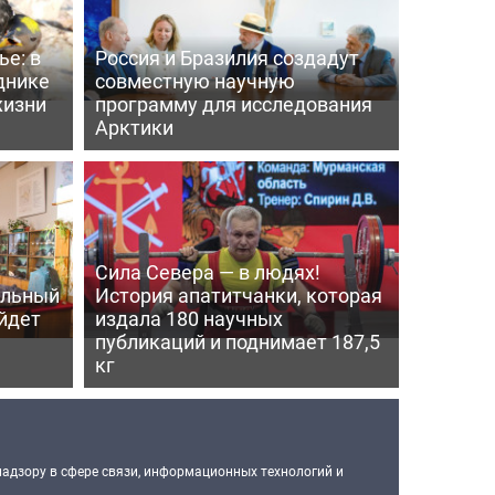
е: в
Россия и Бразилия создадут
днике
совместную научную
жизни
программу для исследования
Арктики
Сила Севера — в людях!
альный
История апатитчанки, которая
ойдет
издала 180 научных
публикаций и поднимает 187,5
кг
надзору в сфере связи, информационных технологий и