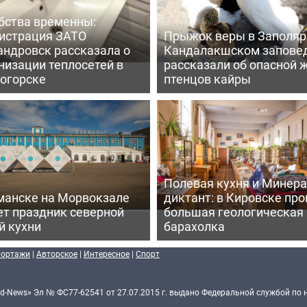
бства временны:
истрация ЗАТО
Прыжок веры в Заполярь
андровск рассказала о
Кандалакшском запове
низации теплосетей в
рассказали об опасной 
огорске
птенцов кайры
Полевая кухня и Минер
манске на Морвокзале
диктант: в Кировске пр
ет праздник северной
большая геологическая
й кухни
барахолка
портажи
|
Авторское
|
Интересное
|
Спорт
d-News» Эл № ФС77-62541 от 27.07.2015 г. выдано Федеральной службой по 