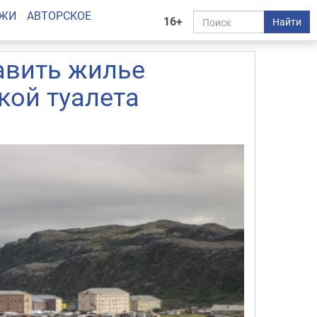
АЖИ
АВТОРСКОЕ
16+
Найти
авить жилье
ой туалета