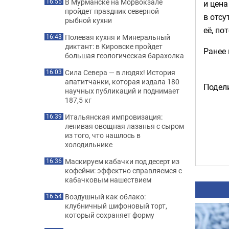
В Мурманске на Морвокзале
16:55
и цена
пройдет праздник северной
в отсу
рыбной кухни
её, по
Полевая кухня и Минеральный
16:43
диктант: в Кировске пройдет
Ранее 
большая геологическая барахолка
Сила Севера — в людях! История
16:03
апатитчанки, которая издала 180
Подели
научных публикаций и поднимает
187,5 кг
Итальянская импровизация:
16:39
ленивая овощная лазанья с сыром
из того, что нашлось в
холодильнике
Маскируем кабачки под десерт из
16:36
кофейни: эффектно справляемся с
кабачковым нашествием
Воздушный как облако:
16:54
клубничный шифоновый торт,
который сохраняет форму