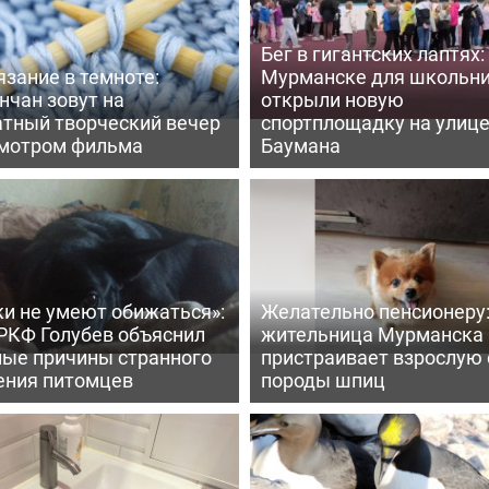
Бег в гигантских лаптях:
зание в темноте:
Мурманске для школьн
нчан зовут на
открыли новую
атный творческий вечер
спортплощадку на улиц
смотром фильма
Баумана
ки не умеют обижаться»:
Желательно пенсионеру
 РКФ Голубев объяснил
жительница Мурманска
ные причины странного
пристраивает взрослую 
ения питомцев
породы шпиц