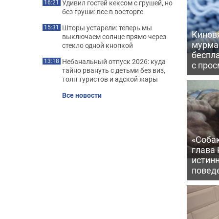
Удивил гостей кексом с грушей, но
16:21
без груши: все в восторге
Шторы устарели: теперь мы
15:31
Киновя
выключаем солнце прямо через
мурма
стекло одной кнопкой
беспл
Небанальный отпуск 2026: куда
13:18
с про
тайно рвануть с детьми без виз,
толп туристов и адской жары
Все новости
«Соба
глава
истин
повед