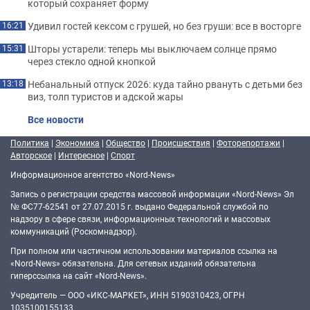
который сохраняет форму
Удивил гостей кексом с грушей, но без груши: все в восторге
16:21
Шторы устарели: теперь мы выключаем солнце прямо
15:31
через стекло одной кнопкой
Небанальный отпуск 2026: куда тайно рвануть с детьми без
13:18
виз, толп туристов и адской жары
Все новости
Политика
|
Экономика
|
Общество
|
Происшествия
|
Фоторепортажи
|
Авторское
|
Интересное
|
Спорт
Информационное агентство «Nord-News»
Запись о регистрации средства массовой информации «Nord-News» Эл
№ ФС77-62541 от 27.07.2015 г. выдано Федеральной службой по
надзору в сфере связи, информационных технологий и массовых
коммуникаций (Роскомнадзор).
При полном или частичном использовании материалов ссылка на
«Nord-News» обязательна. Для сетевых изданий обязательна
гиперссылка на сайт «Nord-News».
Учредитель — ООО «ИКС-МАРКЕТ», ИНН 5190310423, ОГРН
1035100155133