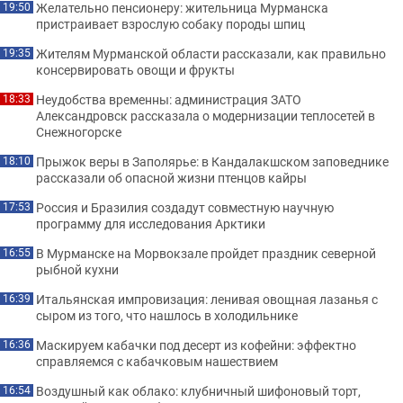
Желательно пенсионеру: жительница Мурманска
19:50
пристраивает взрослую собаку породы шпиц
Жителям Мурманской области рассказали, как правильно
19:35
консервировать овощи и фрукты
Неудобства временны: администрация ЗАТО
18:33
Александровск рассказала о модернизации теплосетей в
Снежногорске
Прыжок веры в Заполярье: в Кандалакшском заповеднике
18:10
рассказали об опасной жизни птенцов кайры
Россия и Бразилия создадут совместную научную
17:53
программу для исследования Арктики
В Мурманске на Морвокзале пройдет праздник северной
16:55
рыбной кухни
Итальянская импровизация: ленивая овощная лазанья с
16:39
сыром из того, что нашлось в холодильнике
Маскируем кабачки под десерт из кофейни: эффектно
16:36
справляемся с кабачковым нашествием
Воздушный как облако: клубничный шифоновый торт,
16:54