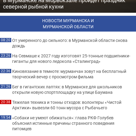
В Мурманске на Морвокзале пройдет праздник
северной рыбной кухни
НОВОСТИ МУРМАНСКА И
МУРМАНСКОЙ ОБЛАСТИ
От умеренного до сильного: в Мурманской области снова
08:20
дождь
На Севмаше к 2027 году изготовят 25-тонные подшипники-
23:26
гиганты для нового ледокола «Сталинград»
Киновязание в темноте: мурманчан зовут на бесплатный
22:36
творческий вечер с просмотром фильма
Бег в гигантских лаптях: в Мурманске для школьников
21:26
открыли новую спортплощадку на улице Баумана
Тяжелая техника и тонны отходов: волонтеры «Чистой
20:38
Арктики» вывезли 60 тонн мусора с Рыбачьего
«Собаки не умеют обижаться»: глава РКФ Голубев
19:54
объяснил истинные причины странного поведения
питомцев