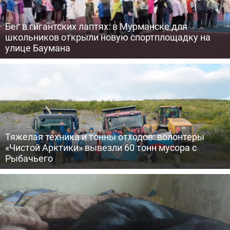
Бег в гигантских лаптях: в Мурманске для
школьников открыли новую спортплощадку на
улице Баумана
Тяжелая техника и тонны отходов: волонтеры
«Чистой Арктики» вывезли 60 тонн мусора с
Рыбачьего