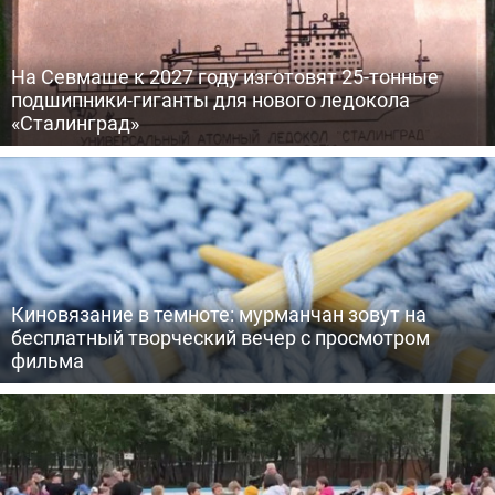
На Севмаше к 2027 году изготовят 25-тонные
подшипники-гиганты для нового ледокола
«Сталинград»
Киновязание в темноте: мурманчан зовут на
бесплатный творческий вечер с просмотром
фильма