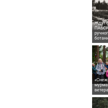
Ждут с
ПАБСИ
ручно
ботан
«Снежи
мурма
ветер