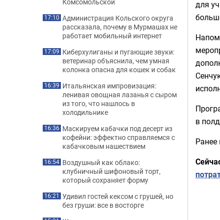
Комсомольской
для уч
больше
Администрация Кольского округа
17:10
рассказала, почему в Мурмашах не
работает мобильный интернет
Напом
мероп
Киберхулиганы и пугающие звуки:
17:09
ветеринар объяснила, чем умная
дополн
колонка опасна для кошек и собак
Сенчук
Итальянская импровизация:
16:39
исполн
ленивая овощная лазанья с сыром
из того, что нашлось в
Програ
холодильнике
в полд
Маскируем кабачки под десерт из
16:36
кофейни: эффектно справляемся с
Ранее 
кабачковым нашествием
Сейча
Воздушный как облако:
16:54
клубничный шифоновый торт,
потрат
который сохраняет форму
Удивил гостей кексом с грушей, но
16:21
без груши: все в восторге