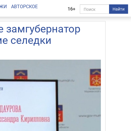
АЖИ
АВТОРСКОЕ
16+
Найти
е замгубернатор
ме селедки