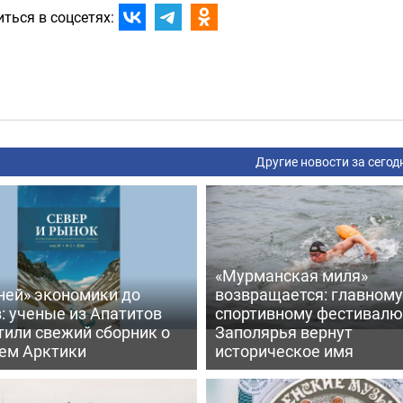
ться в соцсетях:
Другие новости за сегод
«Мурманская миля»
ней» экономики до
возвращается: главному
: ученые из Апатитов
спортивному фестивалю
тили свежий сборник о
Заполярья вернут
ем Арктики
историческое имя