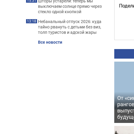
Шторы устарели: теперь мы
15:31
Подели
выключаем солнце прямо через
стекло одной кнопкой
Небанальный отпуск 2026: куда
13:18
тайно рвануть с детьми без виз,
толп туристов и адской жары
Все новости
От «си
рангов
выпус
будущ