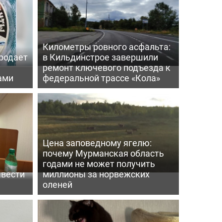
Километры ровного асфальта:
родает
в Кильдинстрое завершили
ремонт ключевого подъезда к
ами
федеральной трассе «Кола»
Цена заповедному ягелю:
почему Мурманская область
годами не может получить
авести
миллионы за норвежских
оленей