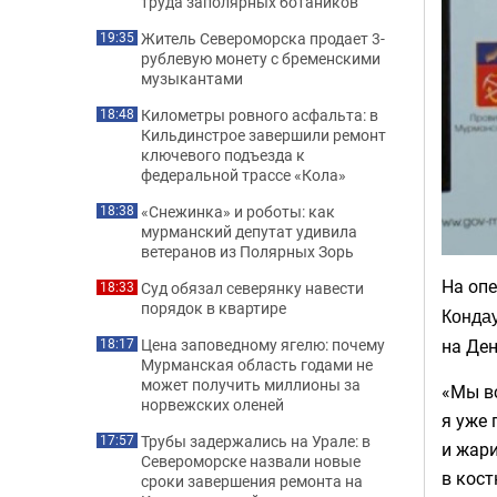
труда заполярных ботаников
Житель Североморска продает 3-
19:35
рублевую монету с бременскими
музыкантами
Километры ровного асфальта: в
18:48
Кильдинстрое завершили ремонт
ключевого подъезда к
федеральной трассе «Кола»
«Снежинка» и роботы: как
18:38
мурманский депутат удивила
ветеранов из Полярных Зорь
На оп
Суд обязал северянку навести
18:33
порядок в квартире
Конда
на Ден
Цена заповедному ягелю: почему
18:17
Мурманская область годами не
может получить миллионы за
«Мы в
норвежских оленей
я уже 
Трубы задержались на Урале: в
17:57
и жари
Североморске назвали новые
в кост
сроки завершения ремонта на