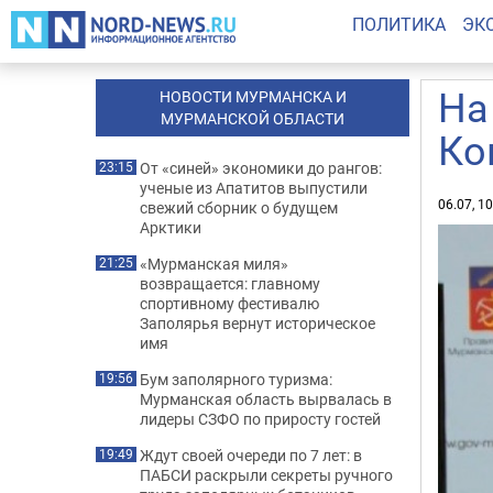
ПОЛИТИКА
ЭК
На
НОВОСТИ МУРМАНСКА И
МУРМАНСКОЙ ОБЛАСТИ
Ко
От «синей» экономики до рангов:
23:15
ученые из Апатитов выпустили
06.07, 1
свежий сборник о будущем
Арктики
«Мурманская миля»
21:25
возвращается: главному
спортивному фестивалю
Заполярья вернут историческое
имя
Бум заполярного туризма:
19:56
Мурманская область вырвалась в
лидеры СЗФО по приросту гостей
Ждут своей очереди по 7 лет: в
19:49
ПАБСИ раскрыли секреты ручного