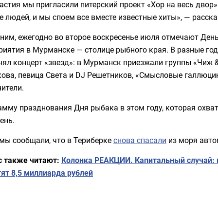
астия мы пригласили питерский проект «Хор на весь двор
 людей, и мы споем все вместе известные хиты», — расск
ним, ежегодно во второе воскресенье июля отмечают Ден
риятия в Мурманске — столице рыбного края. В разные г
ял концерт «звезд»: в Мурманск приезжали группы «Чиж &
ова, певица Света и DJ Решетников, «Смысловые галлюцин
ители.
мму празднования Дня рыбака в этом году, которая охвати
ень.
мы сообщали, что в Териберке
снова спасали
из моря авто
с также читают:
Колонка РЕАКЦИИ. Капитальный случай: в
ят 8,5 миллиарда рублей