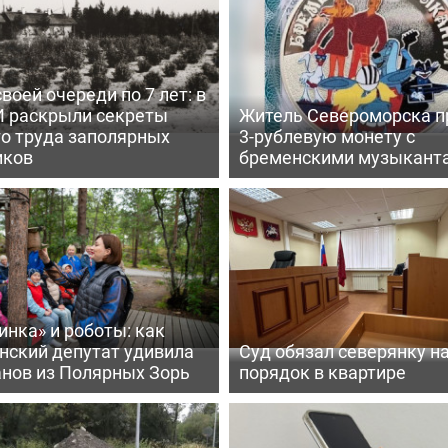
воей очереди по 7 лет: в
 раскрыли секреты
Житель Североморска п
го труда заполярных
3-рублевую монету с
иков
бременскими музыкант
нка» и роботы: как
нский депутат удивила
Суд обязал северянку н
анов из Полярных Зорь
порядок в квартире