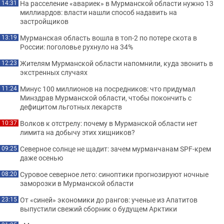
На расселение «авариек» в Мурманской области нужно 13
14:31
миллиардов: власти нашли способ надавить на
застройщиков
Мурманская область вошла в топ-2 по потере скота в
13:19
России: поголовье рухнуло на 34%
Жителям Мурманской области напомнили, куда звонить в
12:23
экстренных случаях
Минус 100 миллионов на посредников: что придумал
11:24
Минздрав Мурманской области, чтобы покончить с
дефицитом льготных лекарств
Волков к отстрелу: почему в Мурманской области нет
10:37
лимита на добычу этих хищников?
Северное солнце не щадит: зачем мурманчанам SPF-крем
09:25
даже осенью
Суровое северное лето: синоптики прогнозируют ночные
08:20
заморозки в Мурманской области
От «синей» экономики до рангов: ученые из Апатитов
23:15
выпустили свежий сборник о будущем Арктики