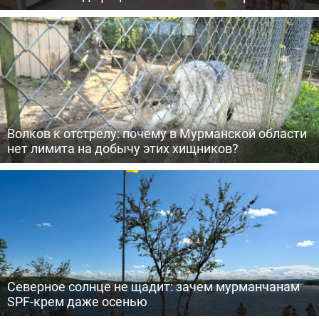
Волков к отстрелу: почему в Мурманской области
нет лимита на добычу этих хищников?
Северное солнце не щадит: зачем мурманчанам
SPF-крем даже осенью