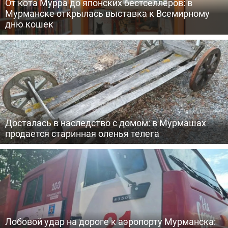
От кота Мурра до японских бестселлеров: в
Мурманске открылась выставка к Всемирному
дню кошек
Досталась в наследство с домом: в Мурмашах
продается старинная оленья телега
Лобовой удар на дороге к аэропорту Мурманска: