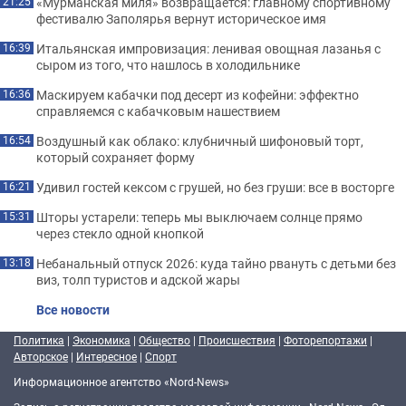
«Мурманская миля» возвращается: главному спортивному
21:25
фестивалю Заполярья вернут историческое имя
Итальянская импровизация: ленивая овощная лазанья с
16:39
сыром из того, что нашлось в холодильнике
Маскируем кабачки под десерт из кофейни: эффектно
16:36
справляемся с кабачковым нашествием
Воздушный как облако: клубничный шифоновый торт,
16:54
который сохраняет форму
Удивил гостей кексом с грушей, но без груши: все в восторге
16:21
Шторы устарели: теперь мы выключаем солнце прямо
15:31
через стекло одной кнопкой
Небанальный отпуск 2026: куда тайно рвануть с детьми без
13:18
виз, толп туристов и адской жары
Все новости
Политика
|
Экономика
|
Общество
|
Происшествия
|
Фоторепортажи
|
Авторское
|
Интересное
|
Спорт
Информационное агентство «Nord-News»