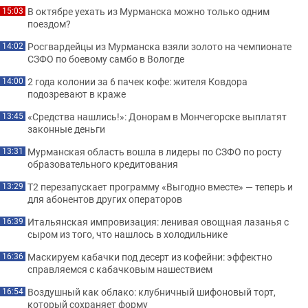
В октябре уехать из Мурманска можно только одним
15:03
поездом?
Росгвардейцы из Мурманска взяли золото на чемпионате
14:02
СЗФО по боевому самбо в Вологде
2 года колонии за 6 пачек кофе: жителя Ковдора
14:00
подозревают в краже
«Средства нашлись!»: Донорам в Мончегорске выплатят
13:45
законные деньги
Мурманская область вошла в лидеры по СЗФО по росту
13:31
образовательного кредитования
Т2 перезапускает программу «Выгодно вместе» — теперь и
13:29
для абонентов других операторов
Итальянская импровизация: ленивая овощная лазанья с
16:39
сыром из того, что нашлось в холодильнике
Маскируем кабачки под десерт из кофейни: эффектно
16:36
справляемся с кабачковым нашествием
Воздушный как облако: клубничный шифоновый торт,
16:54
который сохраняет форму