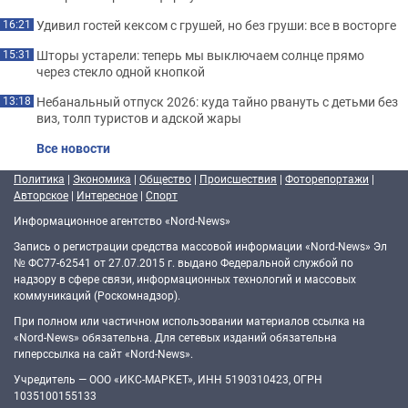
Удивил гостей кексом с грушей, но без груши: все в восторге
16:21
Шторы устарели: теперь мы выключаем солнце прямо
15:31
через стекло одной кнопкой
Небанальный отпуск 2026: куда тайно рвануть с детьми без
13:18
виз, толп туристов и адской жары
Все новости
Политика
|
Экономика
|
Общество
|
Происшествия
|
Фоторепортажи
|
Авторское
|
Интересное
|
Спорт
Информационное агентство «Nord-News»
Запись о регистрации средства массовой информации «Nord-News» Эл
№ ФС77-62541 от 27.07.2015 г. выдано Федеральной службой по
надзору в сфере связи, информационных технологий и массовых
коммуникаций (Роскомнадзор).
При полном или частичном использовании материалов ссылка на
«Nord-News» обязательна. Для сетевых изданий обязательна
гиперссылка на сайт «Nord-News».
Учредитель — ООО «ИКС-МАРКЕТ», ИНН 5190310423, ОГРН
1035100155133