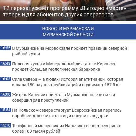
Т2 перезапускает программу «Выгодно вместе» —
теперь и для абонентов других операторов
НОВОСТИ МУРМАНСКА И
МУРМАНСКОЙ ОБЛАСТИ
В Мурманске на Морвокзале пройдет праздник северной
16:55
рыбной кухни
Полевая кухня и Минеральный диктант: в Кировске
16:43
пройдет большая геологическая барахолка
Сила Севера — в людях! История апатитчанки, которая
16:03
издала 180 научных публикаций и поднимает 187,5 кг
Житель Карелии приехал в Мурманск полечиться и
16:00
совершил ряд преступлений
На Кольском севере стартует Всероссийская перепись
15:54
воробьев: как считать птиц и получить подарки
Телефонный мошенник из Нальчика вернет северянке
15:10
более 100 тысяч рублей