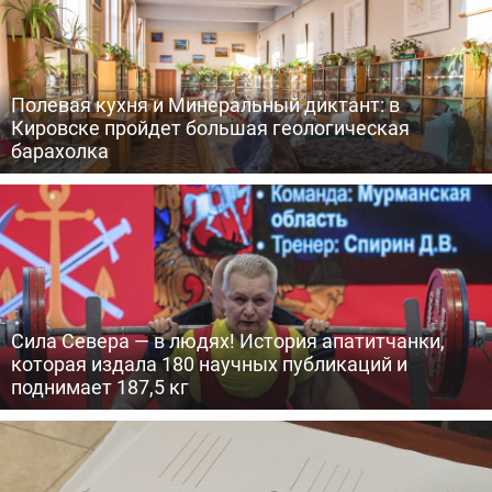
Полевая кухня и Минеральный диктант: в
Кировске пройдет большая геологическая
барахолка
Сила Севера — в людях! История апатитчанки,
которая издала 180 научных публикаций и
поднимает 187,5 кг