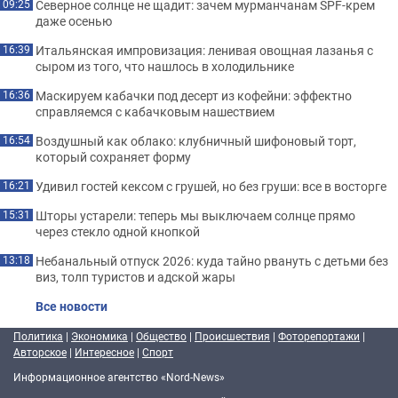
Северное солнце не щадит: зачем мурманчанам SPF-крем
09:25
даже осенью
Итальянская импровизация: ленивая овощная лазанья с
16:39
сыром из того, что нашлось в холодильнике
Маскируем кабачки под десерт из кофейни: эффектно
16:36
справляемся с кабачковым нашествием
Воздушный как облако: клубничный шифоновый торт,
16:54
который сохраняет форму
Удивил гостей кексом с грушей, но без груши: все в восторге
16:21
Шторы устарели: теперь мы выключаем солнце прямо
15:31
через стекло одной кнопкой
Небанальный отпуск 2026: куда тайно рвануть с детьми без
13:18
виз, толп туристов и адской жары
Все новости
Политика
|
Экономика
|
Общество
|
Происшествия
|
Фоторепортажи
|
Авторское
|
Интересное
|
Спорт
Информационное агентство «Nord-News»