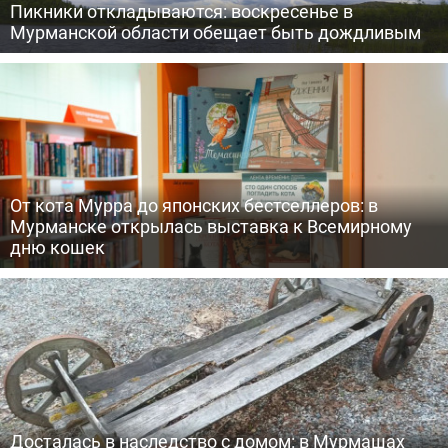
Пикники откладываются: воскресенье в
Мурманской области обещает быть дождливым
От кота Мурра до японских бестселлеров: в
Мурманске открылась выставка к Всемирному
дню кошек
Досталась в наследство с домом: в Мурмашах