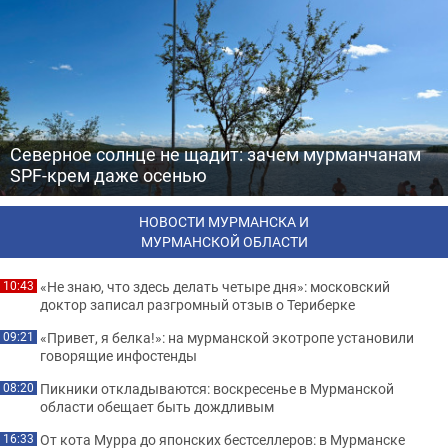
Северное солнце не щадит: зачем мурманчанам
SPF-крем даже осенью
НОВОСТИ МУРМАНСКА И
МУРМАНСКОЙ ОБЛАСТИ
«Не знаю, что здесь делать четыре дня»: московский
10:43
доктор записал разгромный отзыв о Териберке
«Привет, я белка!»: на мурманской экотропе установили
09:21
говорящие инфостенды
Пикники откладываются: воскресенье в Мурманской
08:20
области обещает быть дождливым
От кота Мурра до японских бестселлеров: в Мурманске
16:33