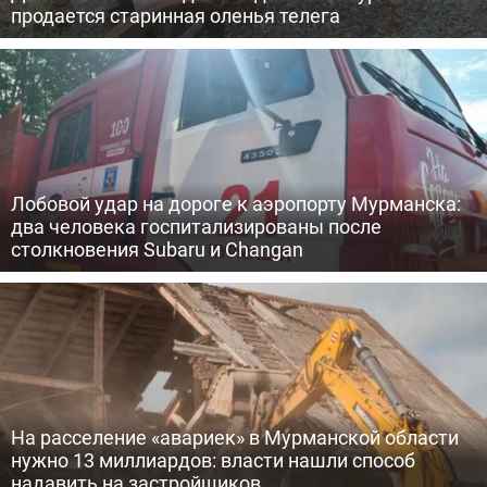
продается старинная оленья телега
Лобовой удар на дороге к аэропорту Мурманска:
два человека госпитализированы после
столкновения Subaru и Changan
На расселение «авариек» в Мурманской области
нужно 13 миллиардов: власти нашли способ
надавить на застройщиков