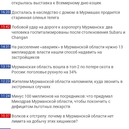
открылась выставка к Всемирному дню кошек
Досталась в наследство с домом: в Мурмашах продается
16:20
старинная оленья телега
Лобовой удар на дороге к аэропорту Мурманска: два
15:42
человека госпитализированы после столкновения Subaru и
Changan
На расселение «авариек» в Мурманской области нужно 13
14:31
миллиардов: власти нашли способ надавить на
застройщиков
Мурманская область вошла в топ-2 по потере скота в
13:19
России: поголовье рухнуло на 34%
Жителям Мурманской области напомнили, куда звонить в
12:23
экстренных случаях
Минус 100 миллионов на посредников: что придумал
11:24
Минздрав Мурманской области, чтобы покончить с
дефицитом льготных лекарств
Волков к отстрелу: почему в Мурманской области нет
10:37
лимита на добычу этих хищников?