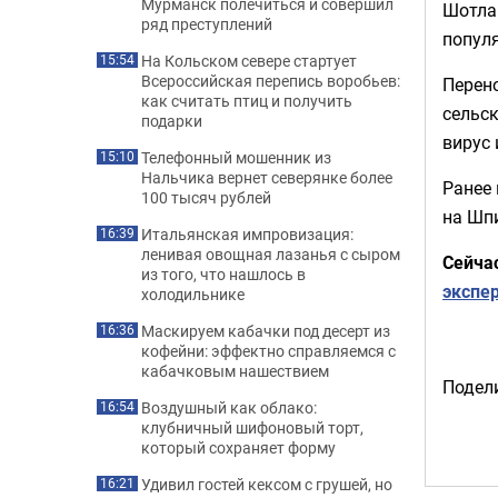
Мурманск полечиться и совершил
Шотлан
ряд преступлений
популя
На Кольском севере стартует
15:54
Всероссийская перепись воробьев:
Перен
как считать птиц и получить
сельск
подарки
вирус 
Телефонный мошенник из
15:10
Нальчика вернет северянке более
Ранее
100 тысяч рублей
на Шпи
Итальянская импровизация:
16:39
ленивая овощная лазанья с сыром
Сейча
из того, что нашлось в
экспе
холодильнике
Маскируем кабачки под десерт из
16:36
кофейни: эффектно справляемся с
кабачковым нашествием
Подели
Воздушный как облако:
16:54
клубничный шифоновый торт,
который сохраняет форму
Удивил гостей кексом с грушей, но
16:21