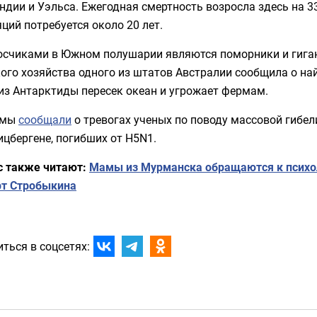
дии и Уэльса. Ежегодная смертность возросла здесь на 3
ций потребуется около 20 лет.
осчиками в Южном полушарии являются поморники и гиган
ого хозяйства одного из штатов Австралии сообщила о на
из Антарктиды пересек океан и угрожает фермам.
 мы
сообщали
о тревогах ученых по поводу массовой гибели
цбергене, погибших от H5N1.
с также читают:
Мамы из Мурманска обращаются к психол
рт Стробыкина
ться в соцсетях: