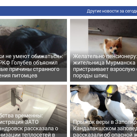
Другие новости за сегод
ки не умеют обижаться»:
Желательно пенсионеру
 РКФ Голубев объяснил
жительница Мурманска
ные причины странного
пристраивает взрослую 
ения питомцев
породы шпиц
бства временны:
истрация ЗАТО
Прыжок веры в Заполярь
андровск рассказала о
Кандалакшском запове
низации теплосетей в
рассказали об опасной 