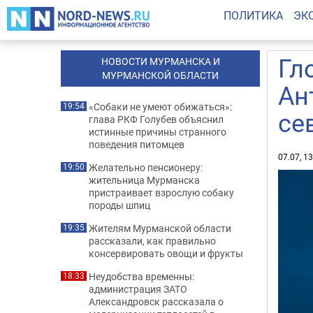
ПОЛИТИКА
ЭК
Гл
НОВОСТИ МУРМАНСКА И
МУРМАНСКОЙ ОБЛАСТИ
Ан
«Собаки не умеют обижаться»:
19:54
се
глава РКФ Голубев объяснил
истинные причины странного
поведения питомцев
07.07, 1
Желательно пенсионеру:
19:50
жительница Мурманска
пристраивает взрослую собаку
породы шпиц
Жителям Мурманской области
19:35
рассказали, как правильно
консервировать овощи и фрукты
Неудобства временны:
18:33
администрация ЗАТО
Александровск рассказала о