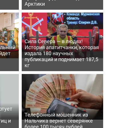
Арктики
Сила Севера — в людях!
альный
История апатитчанки, которая
ойдет
издала 180 научных
публикаций и поднимает 187,5
кг
ртует
ь
Телефонный мошенник из
тиц и
Нальчика вернет северянке
более 100 тысяч рублей