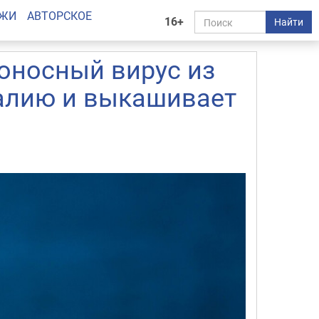
АЖИ
АВТОРСКОЕ
16+
Найти
оносный вирус из
алию и выкашивает