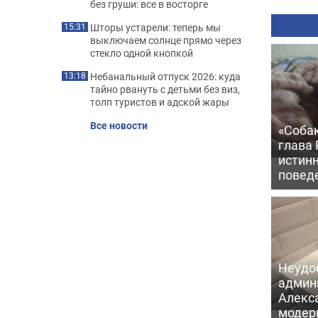
без груши: все в восторге
Шторы устарели: теперь мы
15:31
выключаем солнце прямо через
стекло одной кнопкой
Небанальный отпуск 2026: куда
13:18
тайно рвануть с детьми без виз,
толп туристов и адской жары
Все новости
«Соба
глава
истин
повед
Неудо
админ
Алекс
модер