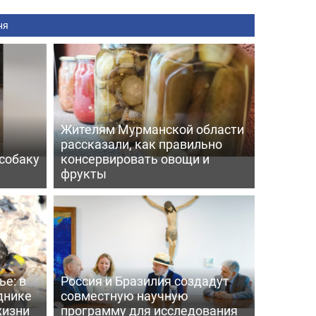
ня
:
Жителям Мурманской области
рассказали, как правильно
собаку
консервировать овощи и
фрукты
е: в
Россия и Бразилия создадут
днике
совместную научную
жизни
программу для исследования