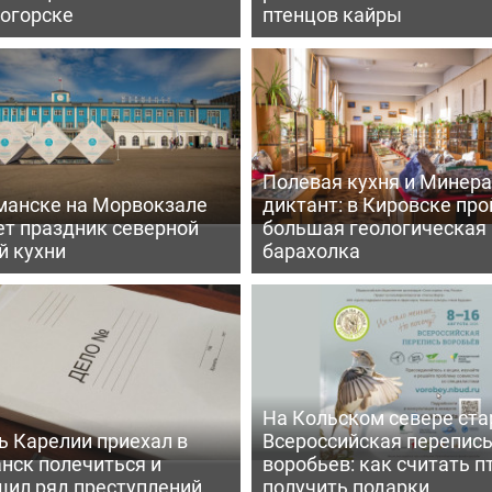
огорске
птенцов кайры
Полевая кухня и Минер
манске на Морвокзале
диктант: в Кировске пр
ет праздник северной
большая геологическая
й кухни
барахолка
На Кольском севере ста
ь Карелии приехал в
Всероссийская перепис
нск полечиться и
воробьев: как считать п
шил ряд преступлений
получить подарки