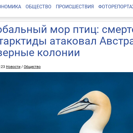
ОНОМИКА
ОБЩЕСТВО
ПРОИСШЕСТВИЯ
ФОТОРЕПОРТ
обальный мор птиц: смерт
тарктиды атаковал Австр
верные колонии
3:23
Новости
/
Общество