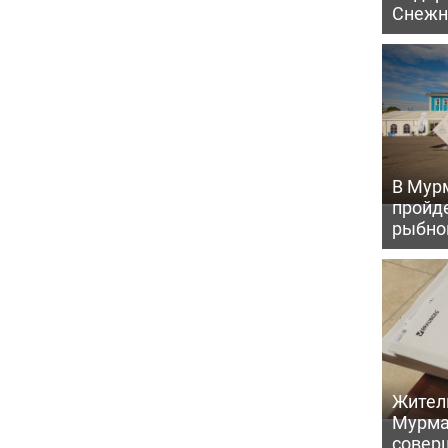
Снежн
В Мур
пройд
рыбно
Жител
Мурма
совер