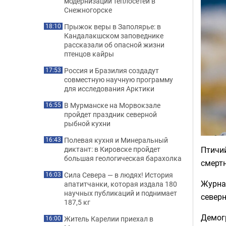
модернизации теплосетей в
Снежногорске
Прыжок веры в Заполярье: в
18:10
Кандалакшском заповеднике
рассказали об опасной жизни
птенцов кайры
Россия и Бразилия создадут
17:53
совместную научную программу
для исследования Арктики
В Мурманске на Морвокзале
16:55
пройдет праздник северной
рыбной кухни
Полевая кухня и Минеральный
16:43
Птичий
диктант: в Кировске пройдет
большая геологическая барахолка
смертн
Сила Севера — в людях! История
16:03
Журнал
апатитчанки, которая издала 180
научных публикаций и поднимает
север
187,5 кг
Демог
Житель Карелии приехал в
16:00