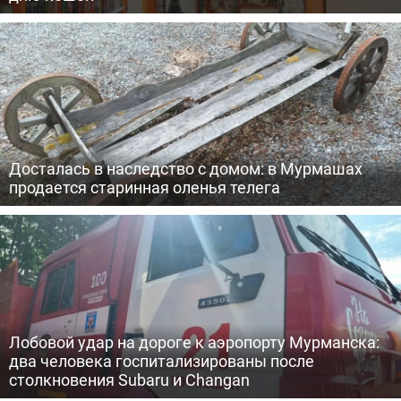
Досталась в наследство с домом: в Мурмашах
продается старинная оленья телега
Лобовой удар на дороге к аэропорту Мурманска:
два человека госпитализированы после
столкновения Subaru и Changan