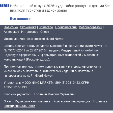
Небанальный отпуск 2026: куда тайно рвануть с детьми без
13:18
виз, толп туристов и адской жары
Все новости
Политика
|
Экономика
|
Общество
|
Происшествия
|
Фоторепортажи
|
Авторское
|
Интересное
|
Спорт
Информационное агентство «Nord-News»
Запись о регистрации средства массовой информации «Nord-News» Эл
№ ФС77-62541 от 27.07.2015 г. выдано Федеральной службой по
надзору в сфере связи, информационных технологий и массовых
коммуникаций (Роскомнадзор).
При полном или частичном использовании материалов ссылка на
«Nord-News» обязательна. Для сетевых изданий обязательна
гиперссылка на сайт «Nord-News».
Учредитель — ООО «ИКС-МАРКЕТ», ИНН 5190310423, ОГРН
1035100155133
Главный редактор — Голямин Максим Сергеевич
О нас
Редакционная политика
Контактная информация
Политика
конфиденциальности