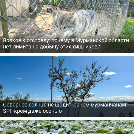
Волков к отстрелу: почему в Мурманской области
нет лимита на добычу этих хищников?
Северное солнце не щадит: зачем мурманчанам
SPF-крем даже осенью