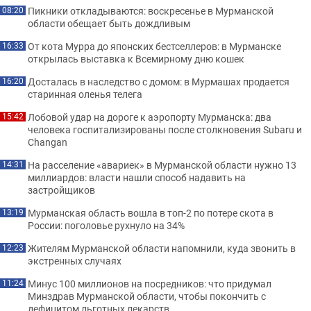
Пикники откладываются: воскресенье в Мурманской
08:20
области обещает быть дождливым
От кота Мурра до японских бестселлеров: в Мурманске
16:33
открылась выставка к Всемирному дню кошек
Досталась в наследство с домом: в Мурмашах продается
16:20
старинная оленья телега
Лобовой удар на дороге к аэропорту Мурманска: два
15:42
человека госпитализированы после столкновения Subaru и
Changan
На расселение «авариек» в Мурманской области нужно 13
14:31
миллиардов: власти нашли способ надавить на
застройщиков
Мурманская область вошла в топ-2 по потере скота в
13:19
России: поголовье рухнуло на 34%
Жителям Мурманской области напомнили, куда звонить в
12:23
экстренных случаях
Минус 100 миллионов на посредников: что придумал
11:24
Минздрав Мурманской области, чтобы покончить с
дефицитом льготных лекарств