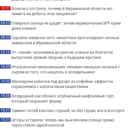
Волков к отстрелу: почему в Мурманской области нет
10:37
лимита на добычу этих хищников?
Северное солнце не щадит: зачем мурманчанам SPF-крем
09:25
даже осенью
Суровое северное лето: синоптики прогнозируют ночные
08:20
заморозки в Мурманской области
От «синей» экономики до рангов: ученые из Апатитов
23:15
выпустили свежий сборник о будущем Арктики
Итальянская импровизация: ленивая овощная лазанья с
16:39
сыром из того, что нашлось в холодильнике
Маскируем кабачки под десерт из кофейни: эффектно
16:36
справляемся с кабачковым нашествием
Воздушный как облако: клубничный шифоновый торт,
16:54
который сохраняет форму
Удивил гостей кексом с грушей, но без груши: все в восторге
16:21
Шторы устарели: теперь мы выключаем солнце прямо
15:31
через стекло одной кнопкой