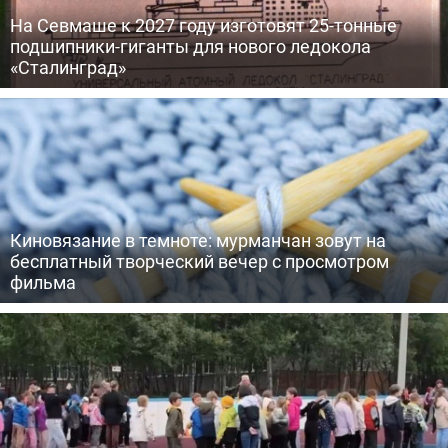
На Севмаше к 2027 году изготовят 25-тонные
подшипники-гиганты для нового ледокола
«Сталинград»
Киновязание в темноте: мурманчан зовут на
бесплатный творческий вечер с просмотром
фильма