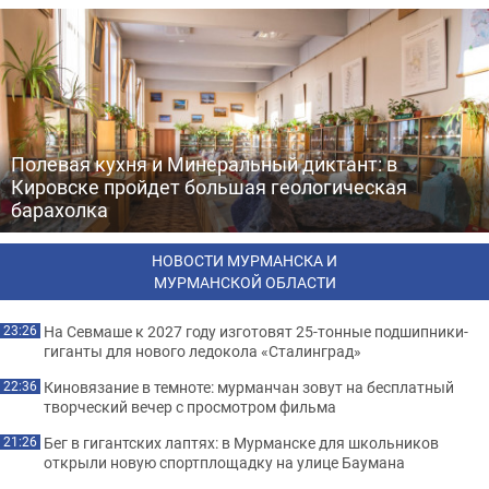
Полевая кухня и Минеральный диктант: в
Кировске пройдет большая геологическая
барахолка
НОВОСТИ МУРМАНСКА И
МУРМАНСКОЙ ОБЛАСТИ
На Севмаше к 2027 году изготовят 25-тонные подшипники-
23:26
гиганты для нового ледокола «Сталинград»
Киновязание в темноте: мурманчан зовут на бесплатный
22:36
творческий вечер с просмотром фильма
Бег в гигантских лаптях: в Мурманске для школьников
21:26
открыли новую спортплощадку на улице Баумана