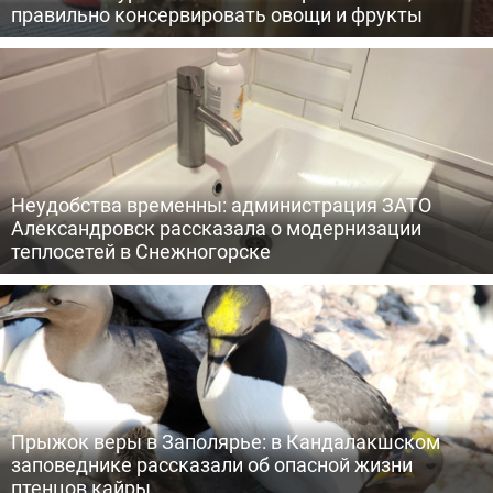
правильно консервировать овощи и фрукты
Неудобства временны: администрация ЗАТО
Александровск рассказала о модернизации
теплосетей в Снежногорске
Прыжок веры в Заполярье: в Кандалакшском
заповеднике рассказали об опасной жизни
птенцов кайры