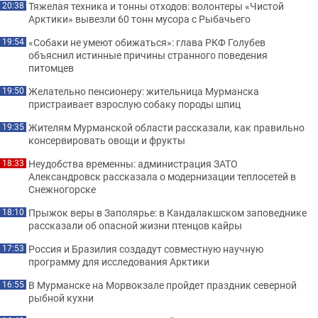
Тяжелая техника и тонны отходов: волонтеры «Чистой
20:38
Арктики» вывезли 60 тонн мусора с Рыбачьего
«Собаки не умеют обижаться»: глава РКФ Голубев
19:54
объяснил истинные причины странного поведения
питомцев
Желательно пенсионеру: жительница Мурманска
19:50
пристраивает взрослую собаку породы шпиц
Жителям Мурманской области рассказали, как правильно
19:35
консервировать овощи и фрукты
Неудобства временны: администрация ЗАТО
18:33
Александровск рассказала о модернизации теплосетей в
Снежногорске
Прыжок веры в Заполярье: в Кандалакшском заповеднике
18:10
рассказали об опасной жизни птенцов кайры
Россия и Бразилия создадут совместную научную
17:53
программу для исследования Арктики
В Мурманске на Морвокзале пройдет праздник северной
16:55
рыбной кухни