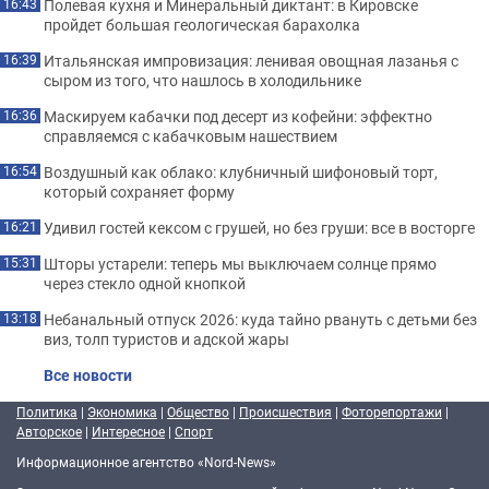
Полевая кухня и Минеральный диктант: в Кировске
16:43
пройдет большая геологическая барахолка
Итальянская импровизация: ленивая овощная лазанья с
16:39
сыром из того, что нашлось в холодильнике
Маскируем кабачки под десерт из кофейни: эффектно
16:36
справляемся с кабачковым нашествием
Воздушный как облако: клубничный шифоновый торт,
16:54
который сохраняет форму
Удивил гостей кексом с грушей, но без груши: все в восторге
16:21
Шторы устарели: теперь мы выключаем солнце прямо
15:31
через стекло одной кнопкой
Небанальный отпуск 2026: куда тайно рвануть с детьми без
13:18
виз, толп туристов и адской жары
Все новости
Политика
|
Экономика
|
Общество
|
Происшествия
|
Фоторепортажи
|
Авторское
|
Интересное
|
Спорт
Информационное агентство «Nord-News»