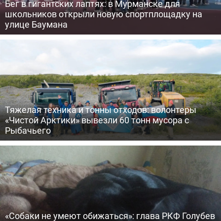
Бег в гигантских лаптях: в Мурманске для
школьников открыли новую спортплощадку на
улице Баумана
Тяжелая техника и тонны отходов: волонтеры
«Чистой Арктики» вывезли 60 тонн мусора с
Рыбачьего
«Собаки не умеют обижаться»: глава РКФ Голубев