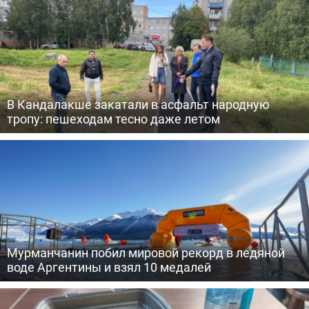
В Кандалакше закатали в асфальт народную
тропу: пешеходам тесно даже летом
Мурманчанин побил мировой рекорд в ледяной
воде Аргентины и взял 10 медалей