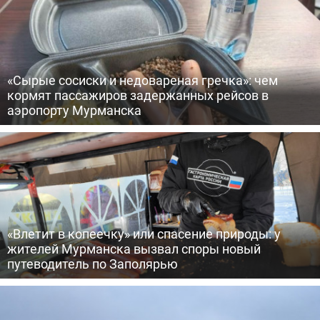
«Сырые сосиски и недовареная гречка»: чем
кормят пассажиров задержанных рейсов в
аэропорту Мурманска
«Влетит в копеечку» или спасение природы: у
жителей Мурманска вызвал споры новый
путеводитель по Заполярью