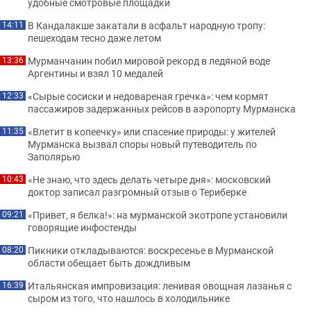
удобные смотровые площадки
В Кандалакше закатали в асфальт народную тропу:
14:11
пешеходам тесно даже летом
Мурманчанин побил мировой рекорд в ледяной воде
13:36
Аргентины и взял 10 медалей
«Сырые сосиски и недовареная гречка»: чем кормят
12:33
пассажиров задержанных рейсов в аэропорту Мурманска
«Влетит в копеечку» или спасение природы: у жителей
11:35
Мурманска вызвал споры новый путеводитель по
Заполярью
«Не знаю, что здесь делать четыре дня»: московский
10:43
доктор записал разгромный отзыв о Териберке
«Привет, я белка!»: на мурманской экотропе установили
09:21
говорящие инфостенды
Пикники откладываются: воскресенье в Мурманской
08:20
области обещает быть дождливым
Итальянская импровизация: ленивая овощная лазанья с
16:39
сыром из того, что нашлось в холодильнике