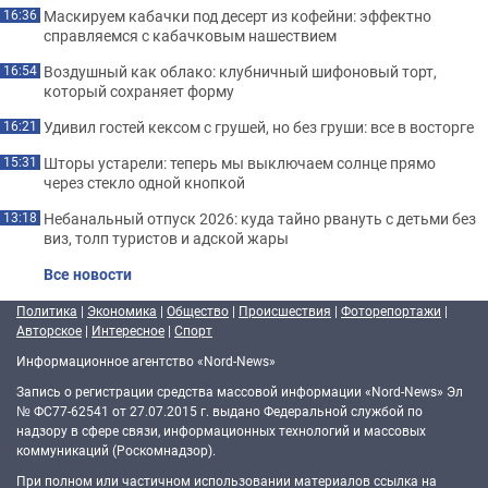
Маскируем кабачки под десерт из кофейни: эффектно
16:36
справляемся с кабачковым нашествием
Воздушный как облако: клубничный шифоновый торт,
16:54
который сохраняет форму
Удивил гостей кексом с грушей, но без груши: все в восторге
16:21
Шторы устарели: теперь мы выключаем солнце прямо
15:31
через стекло одной кнопкой
Небанальный отпуск 2026: куда тайно рвануть с детьми без
13:18
виз, толп туристов и адской жары
Все новости
Политика
|
Экономика
|
Общество
|
Происшествия
|
Фоторепортажи
|
Авторское
|
Интересное
|
Спорт
Информационное агентство «Nord-News»
Запись о регистрации средства массовой информации «Nord-News» Эл
№ ФС77-62541 от 27.07.2015 г. выдано Федеральной службой по
надзору в сфере связи, информационных технологий и массовых
коммуникаций (Роскомнадзор).
При полном или частичном использовании материалов ссылка на