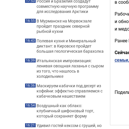
Россия и Бразилия создадут
17:53
в сооб
совместную научную программу
для исследования Арктики
Рабоч
и обн
В Мурманске на Морвокзале
16:55
пройдет праздник северной
и мед
рыбной кухни
Ранее
Полевая кухня и Минеральный
16:43
диктант: в Кировске пройдет
большая геологическая барахолка
Сейча
семьи,
Итальянская импровизация:
16:39
ленивая овощная лазанья с сыром
из того, что нашлось в
холодильнике
Маскируем кабачки под десерт из
16:36
кофейни: эффектно справляемся с
Подели
кабачковым нашествием
Воздушный как облако:
16:54
клубничный шифоновый торт,
который сохраняет форму
Удивил гостей кексом с грушей, но
16:21