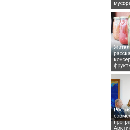
мусор
Жител
расска
консе
фрукт
Россия
совме
прогр
Аркти