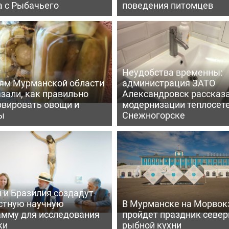
а с Рыбачьего
поведения питомцев
Неудобства временны:
ям Мурманской области
администрация ЗАТО
зали, как правильно
Александровск рассказа
рвировать овощи и
модернизации теплосете
ы
Снежногорске
 и Бразилия создадут
стную научную
В Мурманске на Морвок
амму для исследования
пройдет праздник север
ки
рыбной кухни