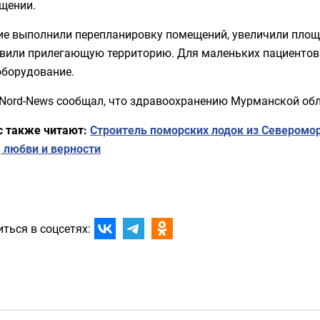
щении.
ие выполнили перепланировку помещений, увеличили площ
овили прилегающую территорию. Для маленьких пациентов
оборудование.
 Nord-News сообщал, что здравоохранению Мурманской об
с также читают:
Строитель поморских лодок из Северомор
 любви и верности
ться в соцсетях: