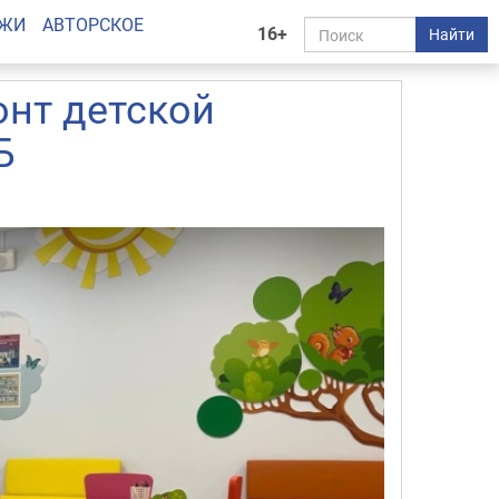
АЖИ
АВТОРСКОЕ
16+
Найти
онт детской
Б