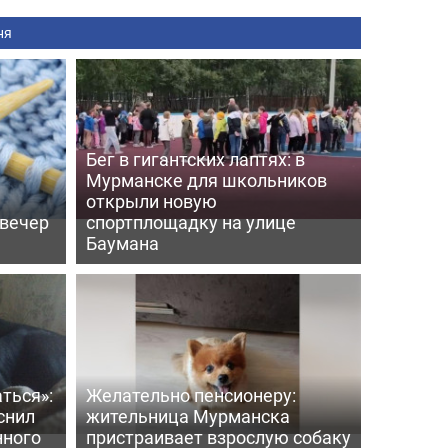
ня
Бег в гигантских лаптях: в
Мурманске для школьников
открыли новую
 вечер
спортплощадку на улице
Баумана
ться»:
Желательно пенсионеру:
снил
жительница Мурманска
нного
пристраивает взрослую собаку