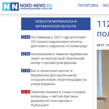
ПОЛИТИКА
ЭК
11
НОВОСТИ МУРМАНСКА И
МУРМАНСКОЙ ОБЛАСТИ
по
На Севмаше к 2027 году изготовят
23:26
25-тонные подшипники-гиганты
08.07, 1
для нового ледокола «Сталинград»
Киновязание в темноте: мурманчан
22:36
зовут на бесплатный творческий
вечер с просмотром фильма
Бег в гигантских лаптях: в
21:26
Мурманске для школьников
открыли новую спортплощадку на
улице Баумана
Тяжелая техника и тонны отходов:
20:38
волонтеры «Чистой Арктики»
вывезли 60 тонн мусора с
Рыбачьего