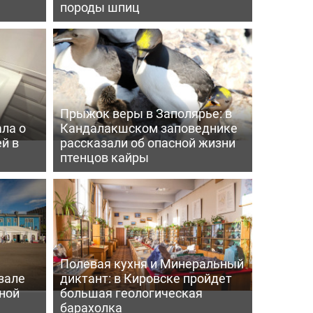
породы шпиц
Прыжок веры в Заполярье: в
ла о
Кандалакшском заповеднике
й в
рассказали об опасной жизни
птенцов кайры
Полевая кухня и Минеральный
зале
диктант: в Кировске пройдет
ной
большая геологическая
барахолка