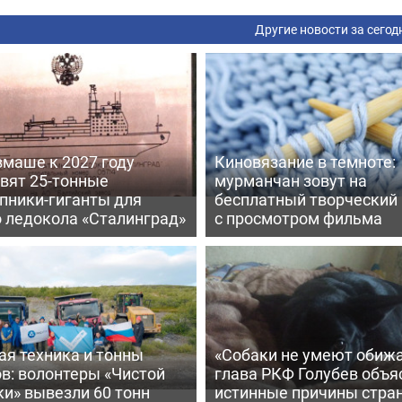
Другие новости за сегод
вмаше к 2027 году
Киновязание в темноте:
вят 25-тонные
мурманчан зовут на
пники-гиганты для
бесплатный творческий
о ледокола «Сталинград»
с просмотром фильма
ая техника и тонны
«Собаки не умеют обижа
в: волонтеры «Чистой
глава РКФ Голубев объя
и» вывезли 60 тонн
истинные причины стра