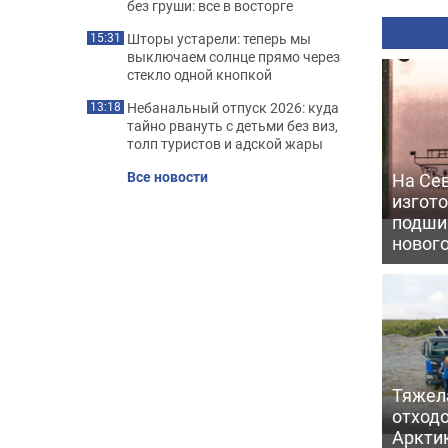
без груши: все в восторге
Шторы устарели: теперь мы
15:31
выключаем солнце прямо через
стекло одной кнопкой
Небанальный отпуск 2026: куда
13:18
тайно рвануть с детьми без виз,
толп туристов и адской жары
Все новости
На Се
изгото
подши
новог
Тяжел
отходо
Арктик