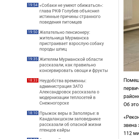
«Собаки не умеют обижаться»:
19:54
глава РКФ Голубев объяснил
истинные причины странного
поведения питомцев
Желательно пенсионеру:
19:50
жительница Мурманска
пристраивает взрослую собаку
породы шпиц
Жителям Мурманской области
19:35
рассказали, как правильно
консервировать овощи и фрукты
Помещ
Неудобства временны:
18:33
администрация ЗАТО
первич
Александровск рассказала о
районн
модернизации теплосетей в
Снежногорске
Об эт
Прыжок веры в Заполярье: в
18:10
«Реко
Кандалакшском заповеднике
рассказали об опасной жизни
звена 
птенцов кайры
112 ми