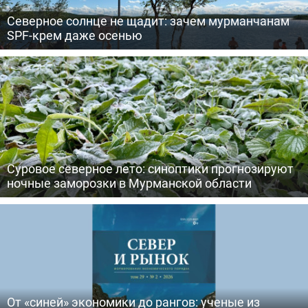
Северное солнце не щадит: зачем мурманчанам
SPF-крем даже осенью
Суровое северное лето: синоптики прогнозируют
ночные заморозки в Мурманской области
От «синей» экономики до рангов: ученые из