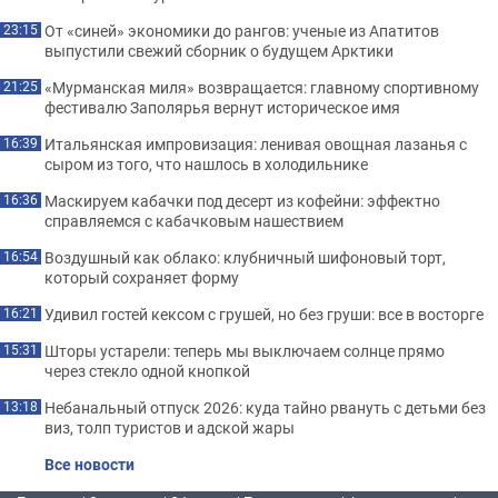
От «синей» экономики до рангов: ученые из Апатитов
23:15
выпустили свежий сборник о будущем Арктики
«Мурманская миля» возвращается: главному спортивному
21:25
фестивалю Заполярья вернут историческое имя
Итальянская импровизация: ленивая овощная лазанья с
16:39
сыром из того, что нашлось в холодильнике
Маскируем кабачки под десерт из кофейни: эффектно
16:36
справляемся с кабачковым нашествием
Воздушный как облако: клубничный шифоновый торт,
16:54
который сохраняет форму
Удивил гостей кексом с грушей, но без груши: все в восторге
16:21
Шторы устарели: теперь мы выключаем солнце прямо
15:31
через стекло одной кнопкой
Небанальный отпуск 2026: куда тайно рвануть с детьми без
13:18
виз, толп туристов и адской жары
Все новости