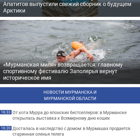
Апатитов выпустили свежий сборник о будущем
Арктики
«Мурманская миля» возвращается: главному
спортивному фестивалю Заполярья вернут
историческое имя
НОВОСТИ МУРМАНСКА И
МУРМАНСКОЙ ОБЛАСТИ
От кота Мурра до японских бестселлеров: в Мурманске
16:33
открылась выставка к Всемирному дню кошек
Досталась в наследство с домом: в Мурмашах продается
16:20
старинная оленья телега