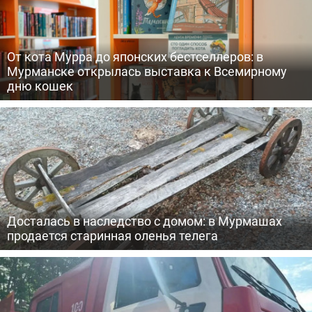
От кота Мурра до японских бестселлеров: в
Мурманске открылась выставка к Всемирному
дню кошек
Досталась в наследство с домом: в Мурмашах
продается старинная оленья телега