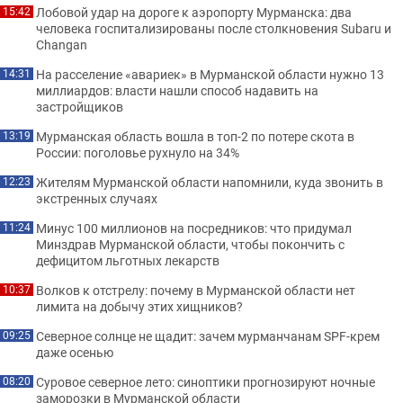
Лобовой удар на дороге к аэропорту Мурманска: два
15:42
человека госпитализированы после столкновения Subaru и
Changan
На расселение «авариек» в Мурманской области нужно 13
14:31
миллиардов: власти нашли способ надавить на
застройщиков
Мурманская область вошла в топ-2 по потере скота в
13:19
России: поголовье рухнуло на 34%
Жителям Мурманской области напомнили, куда звонить в
12:23
экстренных случаях
Минус 100 миллионов на посредников: что придумал
11:24
Минздрав Мурманской области, чтобы покончить с
дефицитом льготных лекарств
Волков к отстрелу: почему в Мурманской области нет
10:37
лимита на добычу этих хищников?
Северное солнце не щадит: зачем мурманчанам SPF-крем
09:25
даже осенью
Суровое северное лето: синоптики прогнозируют ночные
08:20
заморозки в Мурманской области