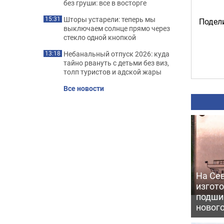
без груши: все в восторге
Шторы устарели: теперь мы
15:31
Подели
выключаем солнце прямо через
стекло одной кнопкой
Небанальный отпуск 2026: куда
13:18
тайно рвануть с детьми без виз,
толп туристов и адской жары
Все новости
На Се
изгото
подши
новог