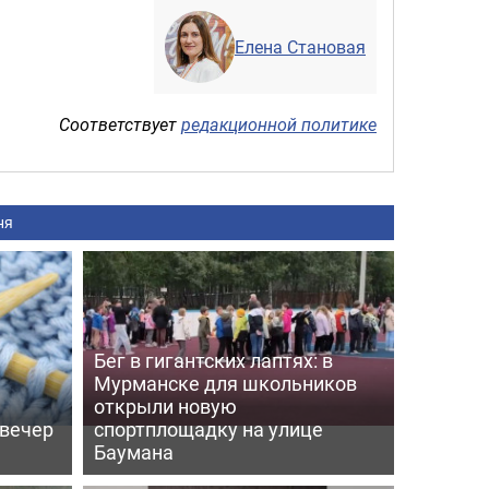
Елена Становая
Соответствует
редакционной политике
ня
Бег в гигантских лаптях: в
Мурманске для школьников
открыли новую
 вечер
спортплощадку на улице
Баумана