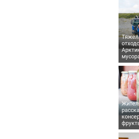
Тяжел
отходо
Арктик
мусор
Жител
расска
консе
фрукт