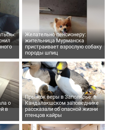
ться»:
Желательно пенсионеру:
снил
жительница Мурманска
нного
пристраивает взрослую собаку
породы шпиц
Прыжок веры в Заполярье: в
ла о
Кандалакшском заповеднике
й в
рассказали об опасной жизни
птенцов кайры