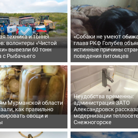
ая техника и тонны
«Собаки не умеют обижа
в: волонтеры «Чистой
глава РКФ Голубев объя
и» вывезли 60 тонн
истинные причины стра
а с Рыбачьего
поведения питомцев
Неудобства временны:
ям Мурманской области
администрация ЗАТО
зали, как правильно
Александровск рассказа
рвировать овощи и
модернизации теплосете
ы
Снежногорске