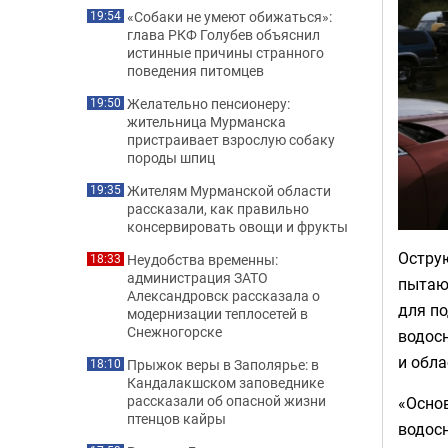
«Собаки не умеют обижаться»:
19:54
глава РКФ Голубев объяснил
истинные причины странного
поведения питомцев
Желательно пенсионеру:
19:50
жительница Мурманска
пристраивает взрослую собаку
породы шпиц
Жителям Мурманской области
19:35
рассказали, как правильно
консервировать овощи и фрукты
Остру
Неудобства временны:
18:33
администрация ЗАТО
пытаю
Александровск рассказала о
для по
модернизации теплосетей в
Снежногорске
водосн
и обл
Прыжок веры в Заполярье: в
18:10
Кандалакшском заповеднике
рассказали об опасной жизни
«Основ
птенцов кайры
водосн