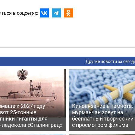
ться в соцсетях:
Другие новости за сегод
вмаше к 2027 году
Киновязание в темноте:
вят 25-тонные
мурманчан зовут на
пники-гиганты для
бесплатный творческий
о ледокола «Сталинград»
с просмотром фильма