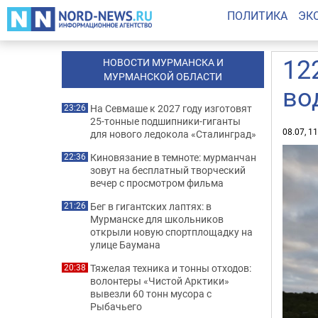
ПОЛИТИКА
ЭК
12
НОВОСТИ МУРМАНСКА И
МУРМАНСКОЙ ОБЛАСТИ
во
На Севмаше к 2027 году изготовят
23:26
25-тонные подшипники-гиганты
08.07, 1
для нового ледокола «Сталинград»
Киновязание в темноте: мурманчан
22:36
зовут на бесплатный творческий
вечер с просмотром фильма
Бег в гигантских лаптях: в
21:26
Мурманске для школьников
открыли новую спортплощадку на
улице Баумана
Тяжелая техника и тонны отходов:
20:38
волонтеры «Чистой Арктики»
вывезли 60 тонн мусора с
Рыбачьего