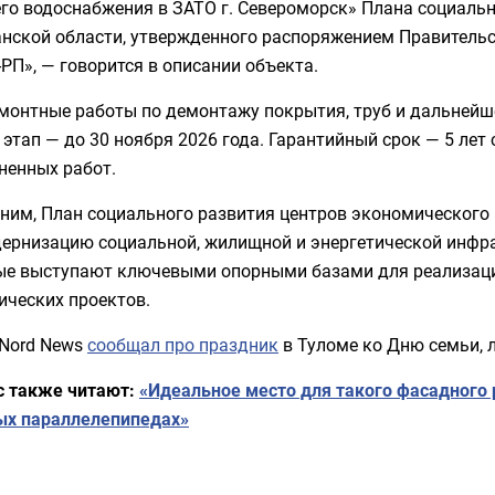
го водоснабжения в ЗАТО г. Североморск» Плана социаль
нской области, утвержденного распоряжением Правительс
РП», — говорится в описании объекта.
емонтные работы по демонтажу покрытия, труб и дальней
 этап — до 30 ноября 2026 года. Гарантийный срок — 5 ле
ненных работ.
ним, План социального развития центров экономического
ернизацию социальной, жилищной и энергетической инфрас
ые выступают ключевыми опорными базами для реализа
ических проектов.
 Nord News
сообщал про праздник
в Туломе ко Дню семьи, 
с также читают:
«Идеальное место для такого фасадного 
ых параллелепипедах»