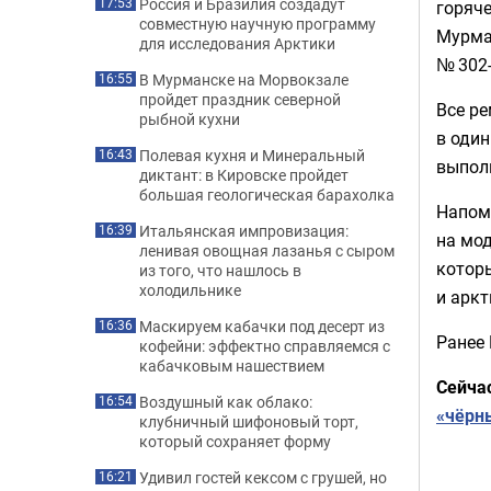
Россия и Бразилия создадут
17:53
горяче
совместную научную программу
Мурма
для исследования Арктики
№ 302-
В Мурманске на Морвокзале
16:55
пройдет праздник северной
Все р
рыбной кухни
в один
Полевая кухня и Минеральный
16:43
выпол
диктант: в Кировске пройдет
большая геологическая барахолка
Напом
Итальянская импровизация:
16:39
на мод
ленивая овощная лазанья с сыром
котор
из того, что нашлось в
холодильнике
и аркт
Маскируем кабачки под десерт из
16:36
Ранее
кофейни: эффектно справляемся с
кабачковым нашествием
Сейча
Воздушный как облако:
16:54
«чёрн
клубничный шифоновый торт,
который сохраняет форму
Удивил гостей кексом с грушей, но
16:21