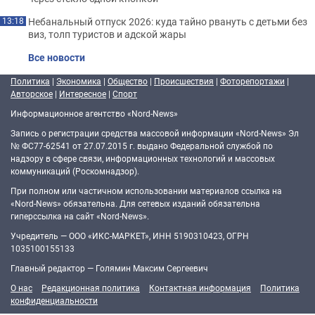
Небанальный отпуск 2026: куда тайно рвануть с детьми без
13:18
виз, толп туристов и адской жары
Все новости
Политика
|
Экономика
|
Общество
|
Происшествия
|
Фоторепортажи
|
Авторское
|
Интересное
|
Спорт
Информационное агентство «Nord-News»
Запись о регистрации средства массовой информации «Nord-News» Эл
№ ФС77-62541 от 27.07.2015 г. выдано Федеральной службой по
надзору в сфере связи, информационных технологий и массовых
коммуникаций (Роскомнадзор).
При полном или частичном использовании материалов ссылка на
«Nord-News» обязательна. Для сетевых изданий обязательна
гиперссылка на сайт «Nord-News».
Учредитель — ООО «ИКС-МАРКЕТ», ИНН 5190310423, ОГРН
1035100155133
Главный редактор — Голямин Максим Сергеевич
О нас
Редакционная политика
Контактная информация
Политика
конфиденциальности