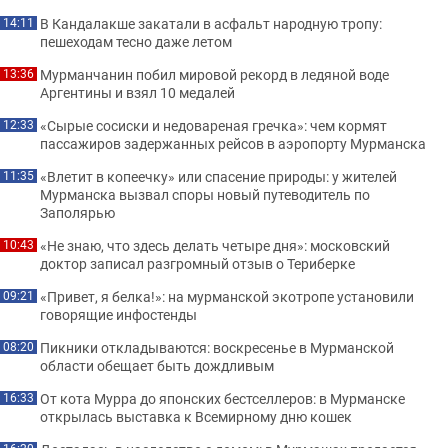
В Кандалакше закатали в асфальт народную тропу:
14:11
пешеходам тесно даже летом
Мурманчанин побил мировой рекорд в ледяной воде
13:36
Аргентины и взял 10 медалей
«Сырые сосиски и недовареная гречка»: чем кормят
12:33
пассажиров задержанных рейсов в аэропорту Мурманска
«Влетит в копеечку» или спасение природы: у жителей
11:35
Мурманска вызвал споры новый путеводитель по
Заполярью
«Не знаю, что здесь делать четыре дня»: московский
10:43
доктор записал разгромный отзыв о Териберке
«Привет, я белка!»: на мурманской экотропе установили
09:21
говорящие инфостенды
Пикники откладываются: воскресенье в Мурманской
08:20
области обещает быть дождливым
От кота Мурра до японских бестселлеров: в Мурманске
16:33
открылась выставка к Всемирному дню кошек