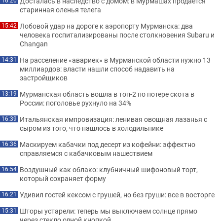
Досталась в наследство с домом: в Мурмашах продается
16:20
старинная оленья телега
Лобовой удар на дороге к аэропорту Мурманска: два
15:42
человека госпитализированы после столкновения Subaru и
Changan
На расселение «авариек» в Мурманской области нужно 13
14:31
миллиардов: власти нашли способ надавить на
застройщиков
Мурманская область вошла в топ-2 по потере скота в
13:19
России: поголовье рухнуло на 34%
Итальянская импровизация: ленивая овощная лазанья с
16:39
сыром из того, что нашлось в холодильнике
Маскируем кабачки под десерт из кофейни: эффектно
16:36
справляемся с кабачковым нашествием
Воздушный как облако: клубничный шифоновый торт,
16:54
который сохраняет форму
Удивил гостей кексом с грушей, но без груши: все в восторге
16:21
Шторы устарели: теперь мы выключаем солнце прямо
15:31
через стекло одной кнопкой