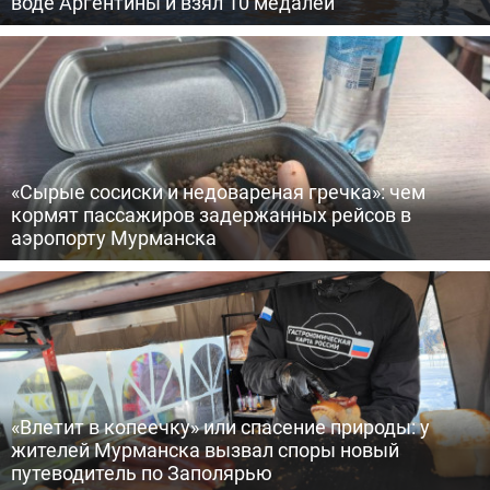
воде Аргентины и взял 10 медалей
«Сырые сосиски и недовареная гречка»: чем
кормят пассажиров задержанных рейсов в
аэропорту Мурманска
«Влетит в копеечку» или спасение природы: у
жителей Мурманска вызвал споры новый
путеводитель по Заполярью