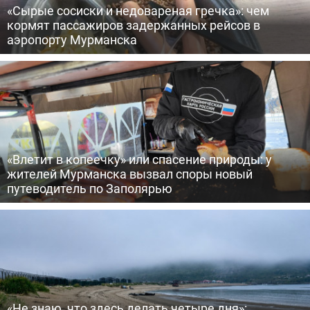
«Сырые сосиски и недовареная гречка»: чем
кормят пассажиров задержанных рейсов в
аэропорту Мурманска
«Влетит в копеечку» или спасение природы: у
жителей Мурманска вызвал споры новый
путеводитель по Заполярью
«Не знаю, что здесь делать четыре дня»: