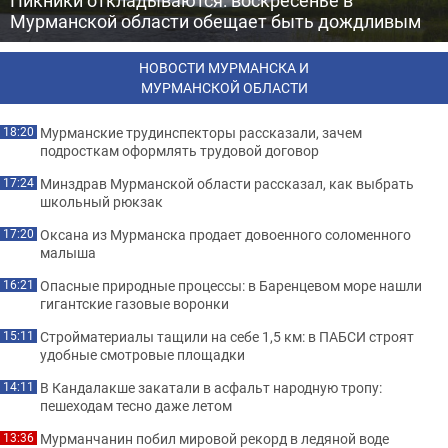
Пикники откладываются: воскресенье в
Мурманской области обещает быть дождливым
НОВОСТИ МУРМАНСКА И
МУРМАНСКОЙ ОБЛАСТИ
Мурманские трудинспекторы рассказали, зачем
18:20
подросткам оформлять трудовой договор
Минздрав Мурманской области рассказал, как выбрать
17:24
школьный рюкзак
Оксана из Мурманска продает довоенного соломенного
17:20
малыша
Опасные природные процессы: в Баренцевом море нашли
16:21
гигантские газовые воронки
Стройматериалы тащили на себе 1,5 км: в ПАБСИ строят
15:11
удобные смотровые площадки
В Кандалакше закатали в асфальт народную тропу:
14:11
пешеходам тесно даже летом
Мурманчанин побил мировой рекорд в ледяной воде
13:36