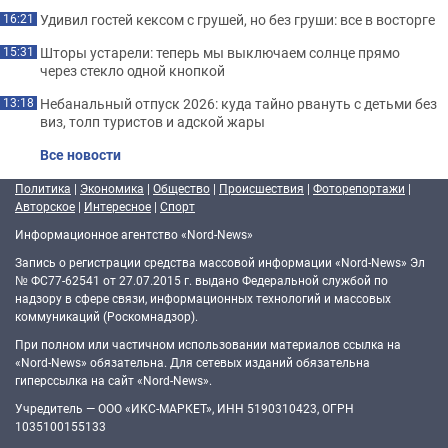
Удивил гостей кексом с грушей, но без груши: все в восторге
16:21
Шторы устарели: теперь мы выключаем солнце прямо
15:31
через стекло одной кнопкой
Небанальный отпуск 2026: куда тайно рвануть с детьми без
13:18
виз, толп туристов и адской жары
Все новости
Политика
|
Экономика
|
Общество
|
Происшествия
|
Фоторепортажи
|
Авторское
|
Интересное
|
Спорт
Информационное агентство «Nord-News»
Запись о регистрации средства массовой информации «Nord-News» Эл
№ ФС77-62541 от 27.07.2015 г. выдано Федеральной службой по
надзору в сфере связи, информационных технологий и массовых
коммуникаций (Роскомнадзор).
При полном или частичном использовании материалов ссылка на
«Nord-News» обязательна. Для сетевых изданий обязательна
гиперссылка на сайт «Nord-News».
Учредитель — ООО «ИКС-МАРКЕТ», ИНН 5190310423, ОГРН
1035100155133