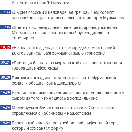
Аргентины и взял 10 медалей
«Сырые сосиски и недовареная гречка»: чем кормят
12:33
пассажиров задержанных рейсов в аэропорту Мурманска
«Влетит в копеечку» или спасение природы: у жителей
11:35
Мурманска вызвал споры новый путеводитель по
Заполярью
«Не знаю, что здесь делать четыре дня»: московский
10:43
доктор записал разгромный отзыв о Териберке
«Привет, я белка!»: на мурманской экотропе установили
09:21
говорящие инфостенды
Пикники откладываются: воскресенье в Мурманской
08:20
области обещает быть дождливым
Итальянская импровизация: ленивая овощная лазанья с
16:39
сыром из того, что нашлось в холодильнике
Маскируем кабачки под десерт из кофейни: эффектно
16:36
справляемся с кабачковым нашествием
Воздушный как облако: клубничный шифоновый торт,
16:54
который сохраняет форму