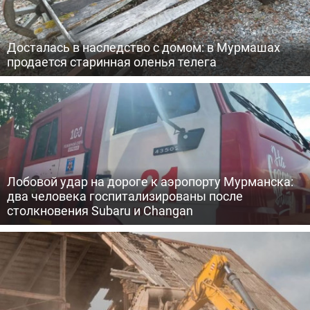
Досталась в наследство с домом: в Мурмашах
продается старинная оленья телега
Лобовой удар на дороге к аэропорту Мурманска:
два человека госпитализированы после
столкновения Subaru и Changan