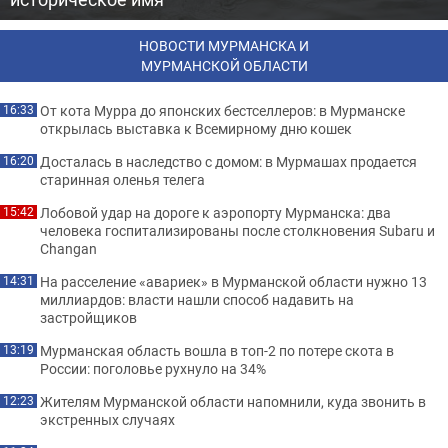
НОВОСТИ МУРМАНСКА И
МУРМАНСКОЙ ОБЛАСТИ
От кота Мурра до японских бестселлеров: в Мурманске
16:33
открылась выставка к Всемирному дню кошек
Досталась в наследство с домом: в Мурмашах продается
16:20
старинная оленья телега
Лобовой удар на дороге к аэропорту Мурманска: два
15:42
человека госпитализированы после столкновения Subaru и
Changan
На расселение «авариек» в Мурманской области нужно 13
14:31
миллиардов: власти нашли способ надавить на
застройщиков
Мурманская область вошла в топ-2 по потере скота в
13:19
России: поголовье рухнуло на 34%
Жителям Мурманской области напомнили, куда звонить в
12:23
экстренных случаях