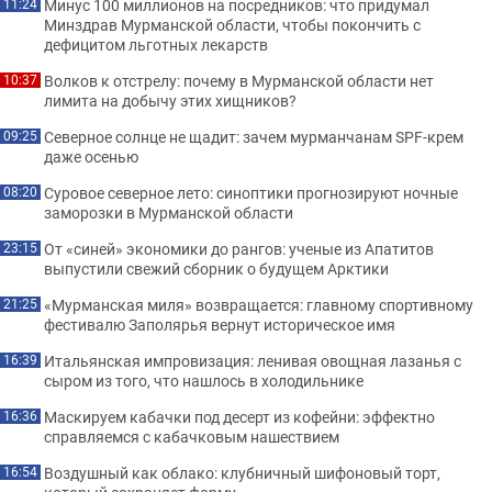
Минус 100 миллионов на посредников: что придумал
11:24
Минздрав Мурманской области, чтобы покончить с
дефицитом льготных лекарств
Волков к отстрелу: почему в Мурманской области нет
10:37
лимита на добычу этих хищников?
Северное солнце не щадит: зачем мурманчанам SPF-крем
09:25
даже осенью
Суровое северное лето: синоптики прогнозируют ночные
08:20
заморозки в Мурманской области
От «синей» экономики до рангов: ученые из Апатитов
23:15
выпустили свежий сборник о будущем Арктики
«Мурманская миля» возвращается: главному спортивному
21:25
фестивалю Заполярья вернут историческое имя
Итальянская импровизация: ленивая овощная лазанья с
16:39
сыром из того, что нашлось в холодильнике
Маскируем кабачки под десерт из кофейни: эффектно
16:36
справляемся с кабачковым нашествием
Воздушный как облако: клубничный шифоновый торт,
16:54