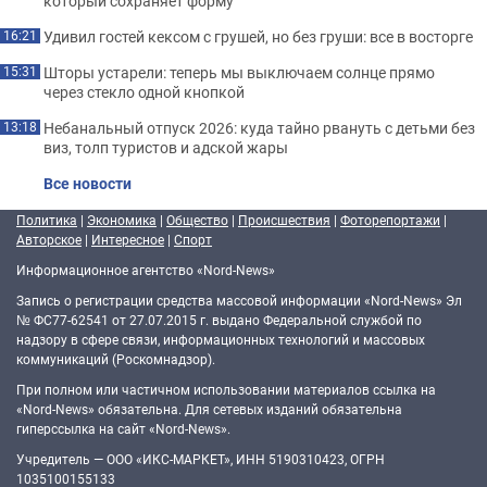
который сохраняет форму
Удивил гостей кексом с грушей, но без груши: все в восторге
16:21
Шторы устарели: теперь мы выключаем солнце прямо
15:31
через стекло одной кнопкой
Небанальный отпуск 2026: куда тайно рвануть с детьми без
13:18
виз, толп туристов и адской жары
Все новости
Политика
|
Экономика
|
Общество
|
Происшествия
|
Фоторепортажи
|
Авторское
|
Интересное
|
Спорт
Информационное агентство «Nord-News»
Запись о регистрации средства массовой информации «Nord-News» Эл
№ ФС77-62541 от 27.07.2015 г. выдано Федеральной службой по
надзору в сфере связи, информационных технологий и массовых
коммуникаций (Роскомнадзор).
При полном или частичном использовании материалов ссылка на
«Nord-News» обязательна. Для сетевых изданий обязательна
гиперссылка на сайт «Nord-News».
Учредитель — ООО «ИКС-МАРКЕТ», ИНН 5190310423, ОГРН
1035100155133