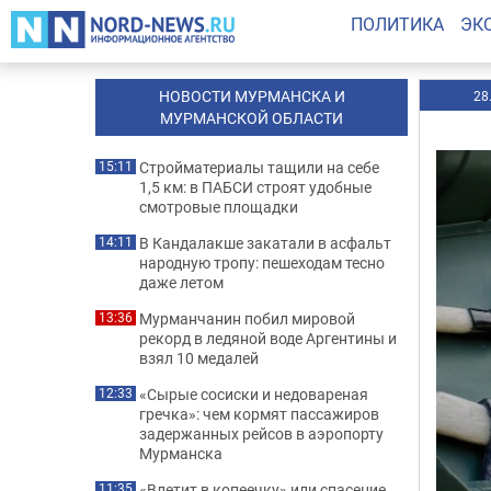
ПОЛИТИКА
ЭК
НОВОСТИ МУРМАНСКА И
28
МУРМАНСКОЙ ОБЛАСТИ
Стройматериалы тащили на себе
15:11
1,5 км: в ПАБСИ строят удобные
смотровые площадки
В Кандалакше закатали в асфальт
14:11
народную тропу: пешеходам тесно
даже летом
Мурманчанин побил мировой
13:36
рекорд в ледяной воде Аргентины и
взял 10 медалей
«Сырые сосиски и недовареная
12:33
гречка»: чем кормят пассажиров
задержанных рейсов в аэропорту
Мурманска
«Влетит в копеечку» или спасение
11:35