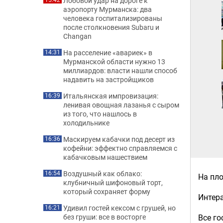
Лобовой удар на дороге к
аэропорту Мурманска: два
человека госпитализированы
после столкновения Subaru и
Changan
На расселение «авариек» в
14:31
Мурманской области нужно 13
миллиардов: власти нашли способ
надавить на застройщиков
Итальянская импровизация:
16:39
ленивая овощная лазанья с сыром
из того, что нашлось в
холодильнике
Маскируем кабачки под десерт из
16:36
кофейни: эффектно справляемся с
кабачковым нашествием
Воздушный как облако:
16:54
На пл
клубничный шифоновый торт,
который сохраняет форму
Интер
Удивил гостей кексом с грушей, но
16:21
без груши: все в восторге
Все го