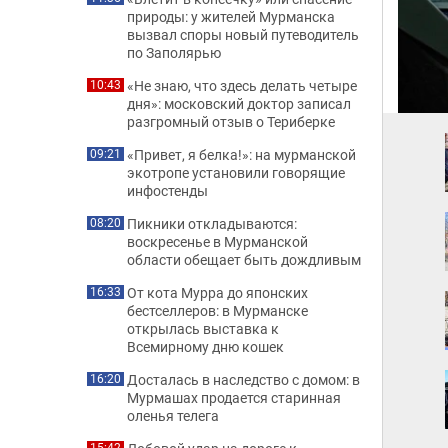
природы: у жителей Мурманска
вызвал споры новый путеводитель
по Заполярью
«Не знаю, что здесь делать четыре
10:43
дня»: московский доктор записал
разгромный отзыв о Териберке
«Привет, я белка!»: на мурманской
09:21
экотропе установили говорящие
инфостенды
Пикники откладываются:
08:20
воскресенье в Мурманской
области обещает быть дождливым
От кота Мурра до японских
16:33
бестселлеров: в Мурманске
открылась выставка к
Всемирному дню кошек
Досталась в наследство с домом: в
16:20
Мурмашах продается старинная
оленья телега
15:42