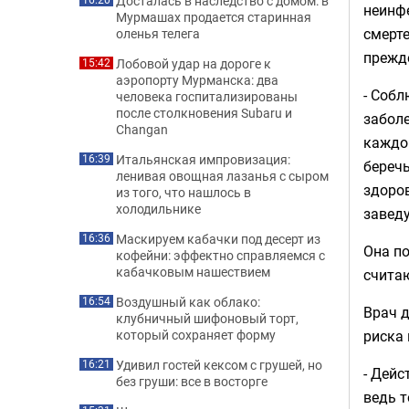
Досталась в наследство с домом: в
неинф
Мурмашах продается старинная
смерте
оленья телега
прежд
Лобовой удар на дороге к
15:42
аэропорту Мурманска: два
- Соб
человека госпитализированы
после столкновения Subaru и
заболе
Changan
каждог
Итальянская импровизация:
16:39
беречь
ленивая овощная лазанья с сыром
здоров
из того, что нашлось в
холодильнике
завед
Маскируем кабачки под десерт из
16:36
Она по
кофейни: эффектно справляемся с
кабачковым нашествием
считаю
Воздушный как облако:
16:54
Врач д
клубничный шифоновый торт,
который сохраняет форму
риска 
Удивил гостей кексом с грушей, но
16:21
- Дейс
без груши: все в восторге
ведь т