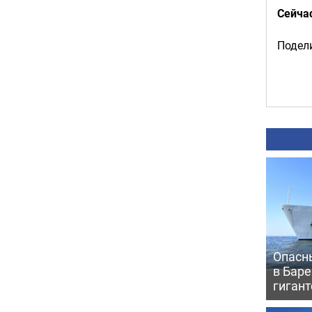
Сейча
Подели
Опасн
в Бар
гигант