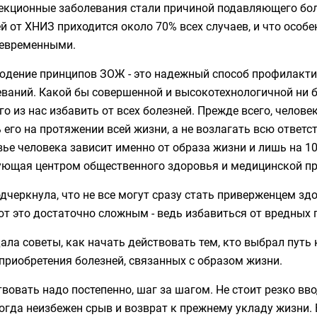
екционные заболевания стали причиной подавляющего бол
й от ХНИЗ приходится около 70% всех случаев, и что особе
евременными.
людение принципов ЗОЖ - это надежный способ профилакт
ваний. Какой бы совершенной и высокотехнологичной ни б
о из нас избавить от всех болезней. Прежде всего, челове
 его на протяжении всей жизни, а не возлагать всю ответс
ье человека зависит именно от образа жизни и лишь на 10
ующая центром общественного здоровья и медицинской п
дчеркнула, что не все могут сразу стать приверженцем з
т это достаточно сложным - ведь избавиться от вредных 
ала советы, как начать действовать тем, кто выбрал путь
приобретения болезней, связанных с образом жизни.
твовать надо постепенно, шаг за шагом. Не стоит резко вв
огда неизбежен срыв и возврат к прежнему укладу жизни. 