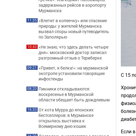
задержанных рейсов в аэропорту
Мурманска
«Влетит в копеечку» или спасение
11:35
природы: у жителей Мурманска
вызвал споры новый путеводитель
по Заполярью
«Не знаю, что здесь делать четыре
10:43
дня»: московский доктор записал
разгромный отзыв о Териберке
«Привет, я белка!»: на мурманской
09:21
экотропе установили говорящие
С 15 п
инфостенды
Хронич
Пикники откладываются:
08:20
воскресенье в Мурманской
продо
области обещает быть дождливым
физио
От кота Мурра до японских
16:33
болез
бестселлеров: в Мурманске
диабет
открылась выставка к
Всемирному дню кошек
Если в
16:20