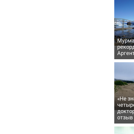
Мурма
рекорд
Аргент
«Не зн
четыр
докто
отзыв