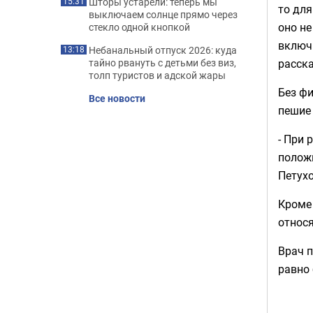
Шторы устарели: теперь мы
15:31
то для
выключаем солнце прямо через
оно н
стекло одной кнопкой
включи
Небанальный отпуск 2026: куда
13:18
тайно рвануть с детьми без виз,
расска
толп туристов и адской жары
Без ф
Все новости
пешие 
- При 
положи
Петухо
Кроме
относя
Врач п
равно 