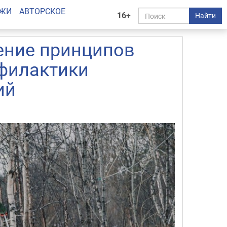
АЖИ
АВТОРСКОЕ
16+
Найти
ение принципов
филактики
ий