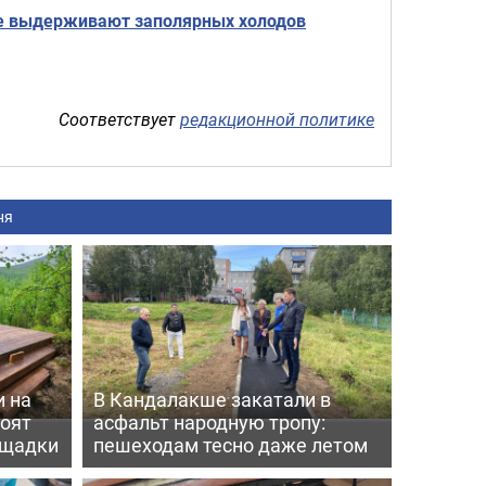
 не выдерживают заполярных холодов
Соответствует
редакционной политике
ня
 на
В Кандалакше закатали в
роят
асфальт народную тропу:
ощадки
пешеходам тесно даже летом