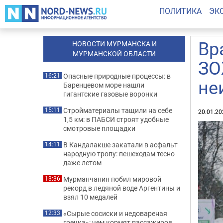
ПОЛИТИКА
ЭК
Вр
НОВОСТИ МУРМАНСКА И
МУРМАНСКОЙ ОБЛАСТИ
ЗО
Опасные природные процессы: в
16:21
не
Баренцевом море нашли
гигантские газовые воронки
Стройматериалы тащили на себе
15:11
20.01.20
1,5 км: в ПАБСИ строят удобные
смотровые площадки
В Кандалакше закатали в асфальт
14:11
народную тропу: пешеходам тесно
даже летом
Мурманчанин побил мировой
13:36
рекорд в ледяной воде Аргентины и
взял 10 медалей
«Сырые сосиски и недовареная
12:33
гречка»: чем кормят пассажиров