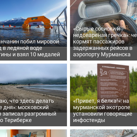
«Сырые сосиски и
недовареная гречка»: ч
нчанин побил мировой
кормят пассажиров
 в ледяной воде
задержанных рейсов в
ины и взял 10 медалей
аэропорту Мурманска
аю, что здесь делать
«Привет, я белка!»: на
е дня»: московский
мурманской экотропе
р записал разгромный
установили говорящие
 о Териберке
инфостенды