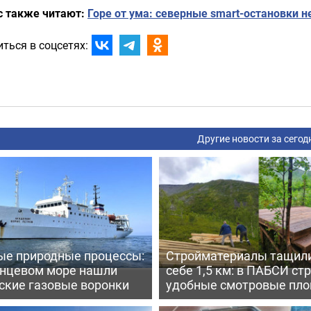
с также читают:
Горе от ума: северные smart-остановки
ться в соцсетях:
Другие новости за сегод
ые природные процессы:
Стройматериалы тащили
енцевом море нашли
себе 1,5 км: в ПАБСИ ст
ские газовые воронки
удобные смотровые пл