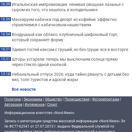
Итальянская импровизация: ленивая овощная лазанья с
16:39
сыром из того, что нашлось в холодильнике
Маскируем кабачки под десерт из кофейни: эффектно
16:36
справляемся с кабачковым нашествием
Воздушный как облако: клубничный шифоновый торт,
16:54
который сохраняет форму
Удивил гостей кексом с грушей, но без груши: все в восторге
16:21
Шторы устарели: теперь мы выключаем солнце прямо
15:31
через стекло одной кнопкой
Небанальный отпуск 2026: куда тайно рвануть с детьми без
13:18
виз, толп туристов и адской жары
Все новости
Политика
|
Экономика
|
Общество
|
Происшествия
|
Фоторепортажи
|
Авторское
|
Интересное
|
Спорт
Информационное агентство «Nord-News»
Запись о регистрации средства массовой информации «Nord-News» Эл
№ ФС77-62541 от 27.07.2015 г. выдано Федеральной службой по
надзору в сфере связи, информационных технологий и массовых