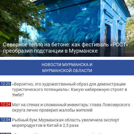
Северное тепло на бетоне: как фестиваль «РОСТ»
преобразил подстанции в Мурманске
НОВОСТИ МУРМАНСКА И
МУРМАНСКОЙ ОБЛАСТИ
«Вероятно, это художественный образ для демонстрации
12:25
туристического потенциала»: Какую набережную строят в
Умбе?
Мат на стенах и сломанный инвентарь: глава Ловозерского
12:24
округа лично проверил жалобы жителей
Рыбный бум: Мурманская область увеличила экспорт
12:04
морепродуктов в Китай в 2,5 раза