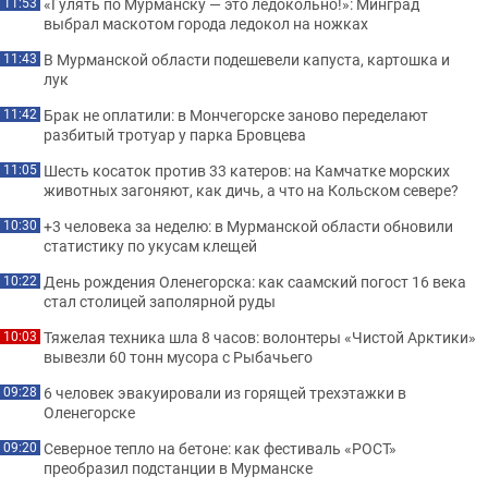
«Гулять по Мурманску — это ледокольно!»: Минград
11:53
выбрал маскотом города ледокол на ножках
В Мурманской области подешевели капуста, картошка и
11:43
лук
Брак не оплатили: в Мончегорске заново переделают
11:42
разбитый тротуар у парка Бровцева
Шесть косаток против 33 катеров: на Камчатке морских
11:05
животных загоняют, как дичь, а что на Кольском севере?
+3 человека за неделю: в Мурманской области обновили
10:30
статистику по укусам клещей
День рождения Оленегорска: как саамский погост 16 века
10:22
стал столицей заполярной руды
Тяжелая техника шла 8 часов: волонтеры «Чистой Арктики»
10:03
вывезли 60 тонн мусора с Рыбачьего
6 человек эвакуировали из горящей трехэтажки в
09:28
Оленегорске
Северное тепло на бетоне: как фестиваль «РОСТ»
09:20
преобразил подстанции в Мурманске