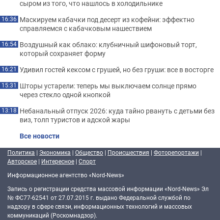
сыром из того, что нашлось в холодильнике
Маскируем кабачки под десерт из кофейни: эффектно
16:36
справляемся с кабачковым нашествием
Воздушный как облако: клубничный шифоновый торт,
16:54
который сохраняет форму
Удивил гостей кексом с грушей, но без груши: все в восторге
16:21
Шторы устарели: теперь мы выключаем солнце прямо
15:31
через стекло одной кнопкой
Небанальный отпуск 2026: куда тайно рвануть с детьми без
13:18
виз, толп туристов и адской жары
Все новости
Политика
|
Экономика
|
Общество
|
Происшествия
|
Фоторепортажи
|
Авторское
|
Интересное
|
Спорт
Информационное агентство «Nord-News»
Запись о регистрации средства массовой информации «Nord-News» Эл
№ ФС77-62541 от 27.07.2015 г. выдано Федеральной службой по
надзору в сфере связи, информационных технологий и массовых
коммуникаций (Роскомнадзор).