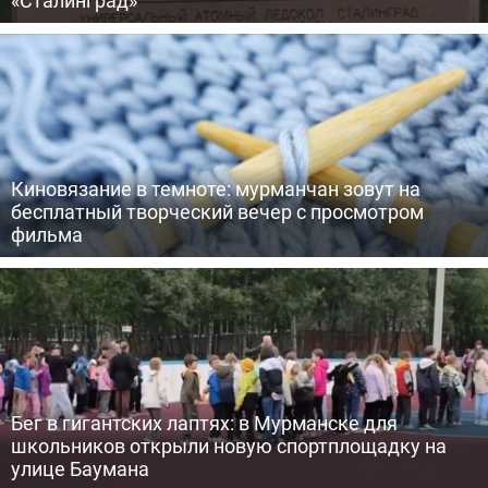
Киновязание в темноте: мурманчан зовут на
бесплатный творческий вечер с просмотром
фильма
Бег в гигантских лаптях: в Мурманске для
школьников открыли новую спортплощадку на
улице Баумана