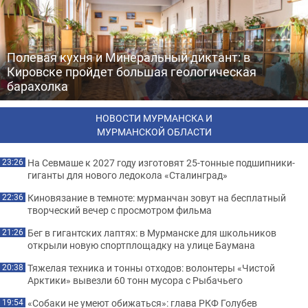
Полевая кухня и Минеральный диктант: в
Кировске пройдет большая геологическая
барахолка
НОВОСТИ МУРМАНСКА И
МУРМАНСКОЙ ОБЛАСТИ
На Севмаше к 2027 году изготовят 25-тонные подшипники-
23:26
гиганты для нового ледокола «Сталинград»
Киновязание в темноте: мурманчан зовут на бесплатный
22:36
творческий вечер с просмотром фильма
Бег в гигантских лаптях: в Мурманске для школьников
21:26
открыли новую спортплощадку на улице Баумана
Тяжелая техника и тонны отходов: волонтеры «Чистой
20:38
Арктики» вывезли 60 тонн мусора с Рыбачьего
«Собаки не умеют обижаться»: глава РКФ Голубев
19:54