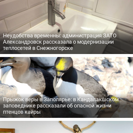
Неудобства временны: администрация ЗАТО
Александровск рассказала о модернизации
теплосетей в Снежногорске
Прыжок веры в Заполярье: в Кандалакшском
заповеднике рассказали об опасной жизни
птенцов кайры