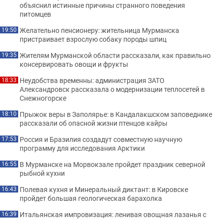
объяснил истинные причины странного поведения
питомцев
Желательно пенсионеру: жительница Мурманска
19:50
пристраивает взрослую собаку породы шпиц
Жителям Мурманской области рассказали, как правильно
19:35
консервировать овощи и фрукты
Неудобства временны: администрация ЗАТО
18:33
Александровск рассказала о модернизации теплосетей в
Снежногорске
Прыжок веры в Заполярье: в Кандалакшском заповеднике
18:10
рассказали об опасной жизни птенцов кайры
Россия и Бразилия создадут совместную научную
17:53
программу для исследования Арктики
В Мурманске на Морвокзале пройдет праздник северной
16:55
рыбной кухни
Полевая кухня и Минеральный диктант: в Кировске
16:43
пройдет большая геологическая барахолка
Итальянская импровизация: ленивая овощная лазанья с
16:39