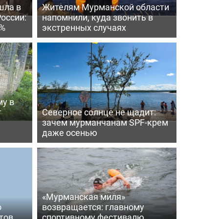
шла в
Жителям Мурманской области
России:
напомнили, куда звонить в
4%
экстренных случаях
му в
т
Северное солнце не щадит:
зачем мурманчанам SPF-крем
даже осенью
«Мурманская миля»
о
возвращается: главному
тов
спортивному фестивалю