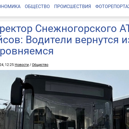
ОНОМИКА
ОБЩЕСТВО
ПРОИСШЕСТВИЯ
ФОТОРЕПОРТ
ректор Снежногорского А
йсов: Водители вернутся и
ровняемся
24, 12:25
Новости
/
Общество