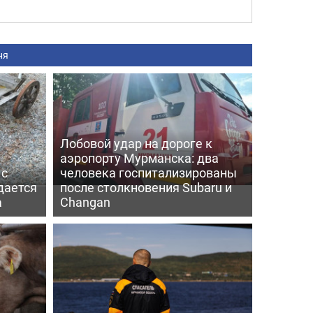
ня
Лобовой удар на дороге к
аэропорту Мурманска: два
 с
человека госпитализированы
дается
после столкновения Subaru и
а
Changan