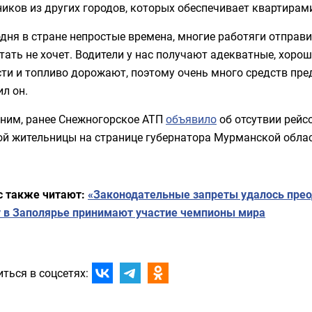
иков из других городов, которых обеспечивает квартирам
дня в стране непростые времена, многие работяги отправ
тать не хочет. Водители у нас получают адекватные, хорош
ти и топливо дорожают, поэтому очень много средств пре
л он.
ним, ранее
Снежногорское АТП
объявило
об отсутвии рейсо
ой жительницы на странице губернатора Мурманской облас
с также читают:
«Законодательные запреты удалось прео
у в Заполярье принимают участие чемпионы мира
ться в соцсетях: