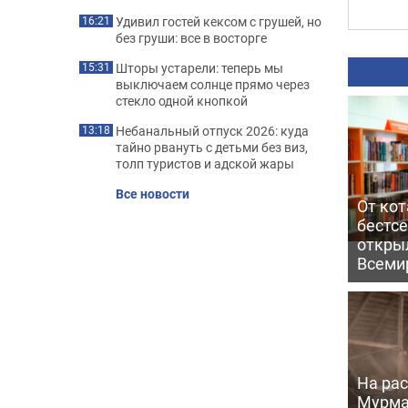
Удивил гостей кексом с грушей, но
16:21
без груши: все в восторге
Шторы устарели: теперь мы
15:31
выключаем солнце прямо через
стекло одной кнопкой
Небанальный отпуск 2026: куда
13:18
тайно рвануть с детьми без виз,
толп туристов и адской жары
Все новости
От кот
бестс
откры
Всеми
На рас
Мурма