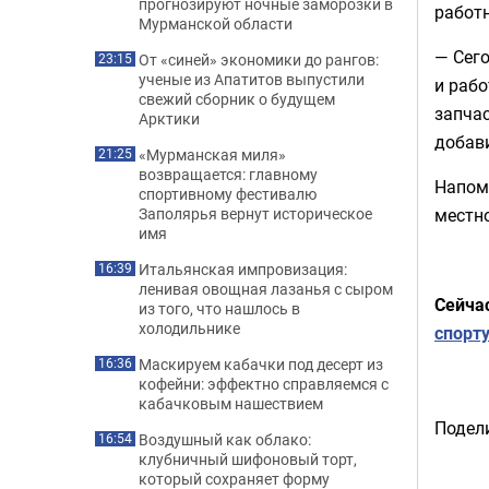
прогнозируют ночные заморозки в
работн
Мурманской области
— Сего
От «синей» экономики до рангов:
23:15
ученые из Апатитов выпустили
и рабо
свежий сборник о будущем
запчас
Арктики
добави
«Мурманская миля»
21:25
возвращается: главному
Напом
спортивному фестивалю
Заполярья вернут историческое
местн
имя
Итальянская импровизация:
16:39
ленивая овощная лазанья с сыром
Сейча
из того, что нашлось в
холодильнике
спорт
Маскируем кабачки под десерт из
16:36
кофейни: эффектно справляемся с
кабачковым нашествием
Подели
Воздушный как облако:
16:54
клубничный шифоновый торт,
который сохраняет форму