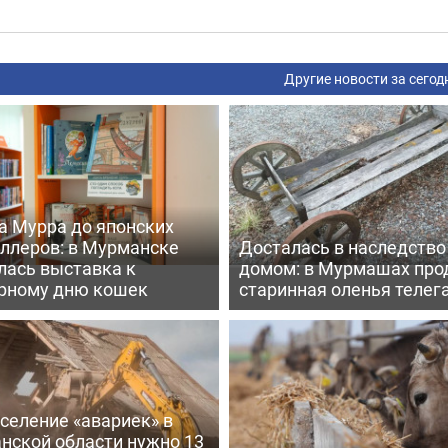
Другие новости за сегод
а Мурра до японских
еллеров: в Мурманске
Досталась в наследство
лась выставка к
домом: в Мурмашах про
рному дню кошек
старинная оленья телег
селение «авариек» в
нской области нужно 13