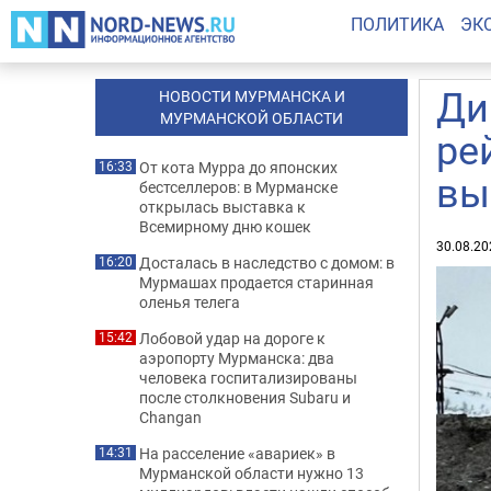
ПОЛИТИКА
ЭК
Ди
НОВОСТИ МУРМАНСКА И
МУРМАНСКОЙ ОБЛАСТИ
ре
От кота Мурра до японских
16:33
вы
бестселлеров: в Мурманске
открылась выставка к
Всемирному дню кошек
30.08.20
Досталась в наследство с домом: в
16:20
Мурмашах продается старинная
оленья телега
Лобовой удар на дороге к
15:42
аэропорту Мурманска: два
человека госпитализированы
после столкновения Subaru и
Changan
На расселение «авариек» в
14:31
Мурманской области нужно 13