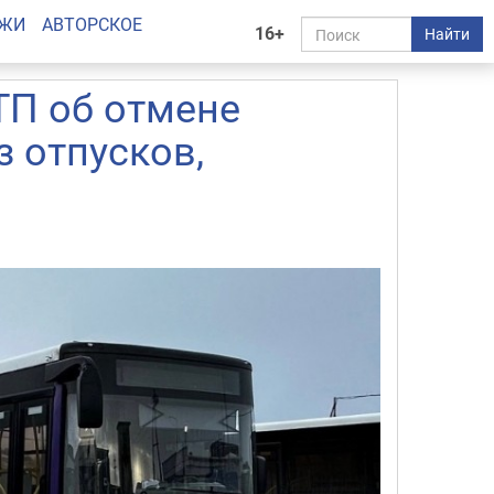
АЖИ
АВТОРСКОЕ
16+
Найти
ТП об отмене
з отпусков,