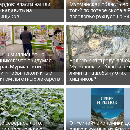
ардов: власти нашли
Мурманская область во
 надавить на
топ-2 по потере скота в 
ойщиков
поголовье рухнуло на 3
 100 миллионов на
дников: что придумал
Волков к отстрелу: поче
рав Мурманской
Мурманской области не
и, чтобы покончить с
лимита на добычу этих
итом льготных лекарств
хищников?
е северное лето:
От «синей» экономики д
тики прогнозируют
рангов: ученые из Апати