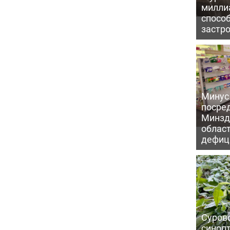
милли
способ
застр
Минус
посре
Минзд
област
дефиц
Сурово
синоп