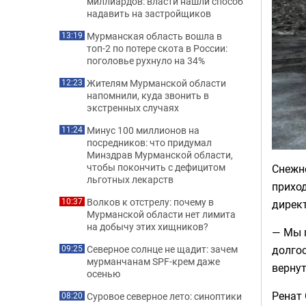
миллиардов: власти нашли способ
надавить на застройщиков
Мурманская область вошла в
13:19
топ-2 по потере скота в России:
поголовье рухнуло на 34%
Жителям Мурманской области
12:23
напомнили, куда звонить в
экстренных случаях
Минус 100 миллионов на
11:24
посредников: что придумал
Минздрав Мурманской области,
чтобы покончить с дефицитом
Снежно
льготных лекарств
приход
Волков к отстрелу: почему в
10:37
директ
Мурманской области нет лимита
на добычу этих хищников?
— Мы г
Северное солнце не щадит: зачем
долгос
09:25
мурманчанам SPF-крем даже
вернут
осенью
Ренат 
Суровое северное лето: синоптики
08:20