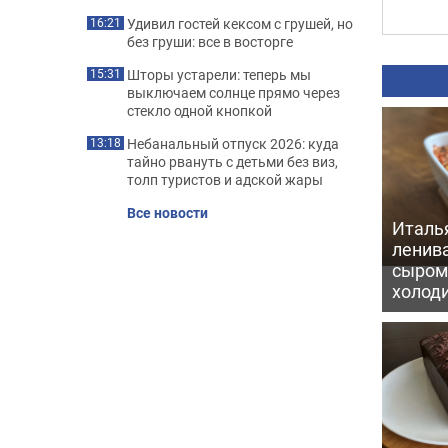
Удивил гостей кексом с грушей, но
16:21
без груши: все в восторге
Шторы устарели: теперь мы
15:31
выключаем солнце прямо через
стекло одной кнопкой
Небанальный отпуск 2026: куда
13:18
тайно рвануть с детьми без виз,
толп туристов и адской жары
Все новости
Италь
ленив
сыром 
холод