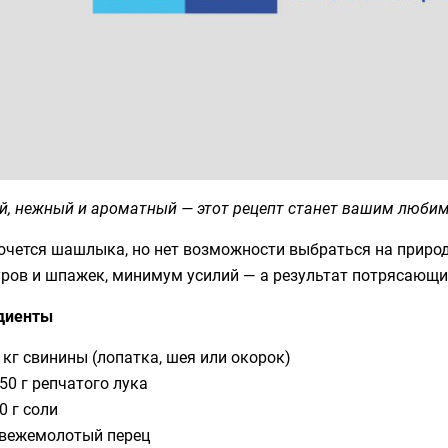
й, нежный и ароматный — этот рецепт станет вашим люби
очется шашлыка, но нет возможности выбраться на природу
ров и шпажек, минимум усилий — а результат потрясающи
диенты
 кг свинины (лопатка, шея или окорок)
50 г репчатого лука
0 г соли
вежемолотый перец