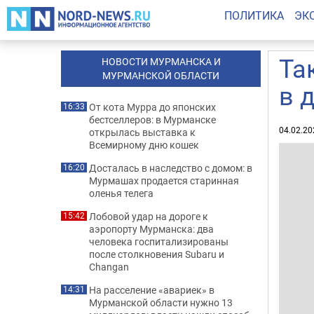
ПОЛИТИКА
ЭК
Та
НОВОСТИ МУРМАНСКА И
МУРМАНСКОЙ ОБЛАСТИ
в 
От кота Мурра до японских
16:33
бестселлеров: в Мурманске
04.02.20
открылась выставка к
Всемирному дню кошек
Досталась в наследство с домом: в
16:20
Мурмашах продается старинная
оленья телега
Лобовой удар на дороге к
15:42
аэропорту Мурманска: два
человека госпитализированы
после столкновения Subaru и
Changan
На расселение «авариек» в
14:31
Мурманской области нужно 13