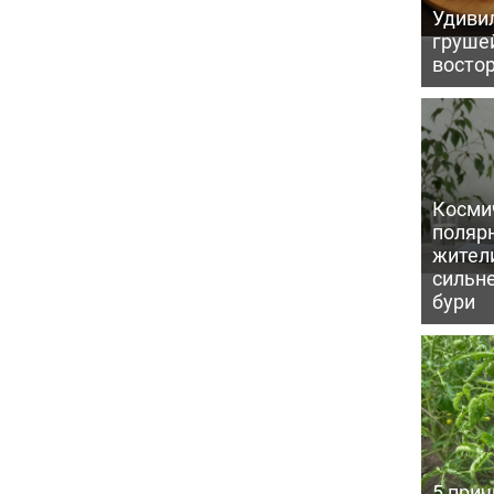
Удивил
грушей
восто
Косми
поляр
жител
сильн
бури
5 прич