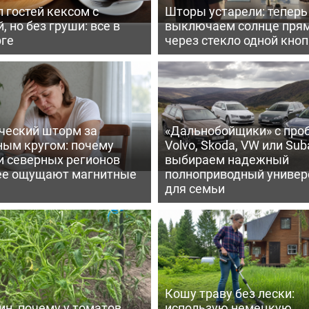
 гостей кексом с
Шторы устарели: тепер
, но без груши: все в
выключаем солнце пря
рге
через стекло одной кно
ческий шторм за
«Дальнобойщики» с про
ным кругом: почему
Volvo, Skoda, VW или Suba
и северных регионов
выбираем надежный
ее ощущают магнитные
полноприводный универ
для семьи
Кошу траву без лески:
ин, почему у томатов
использую немецкую