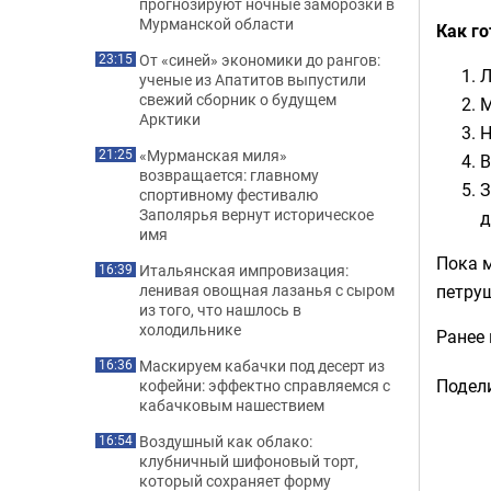
прогнозируют ночные заморозки в
Мурманской области
Как го
От «синей» экономики до рангов:
23:15
Л
ученые из Апатитов выпустили
свежий сборник о будущем
М
Арктики
Н
«Мурманская миля»
21:25
В
возвращается: главному
З
спортивному фестивалю
Заполярья вернут историческое
д
имя
Пока м
Итальянская импровизация:
16:39
петруш
ленивая овощная лазанья с сыром
из того, что нашлось в
холодильнике
Ранее
Маскируем кабачки под десерт из
16:36
Подели
кофейни: эффектно справляемся с
кабачковым нашествием
Воздушный как облако:
16:54
клубничный шифоновый торт,
который сохраняет форму