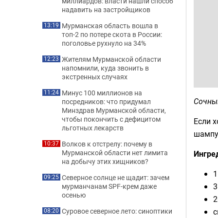
миллиардов: власти нашли способ
надавить на застройщиков
Мурманская область вошла в
13:19
топ-2 по потере скота в России:
поголовье рухнуло на 34%
Жителям Мурманской области
12:23
напомнили, куда звонить в
экстренных случаях
Минус 100 миллионов на
11:24
Сочны
посредников: что придумал
Минздрав Мурманской области,
чтобы покончить с дефицитом
Если х
льготных лекарств
шампу
Волков к отстрелу: почему в
10:37
Мурманской области нет лимита
Ингре
на добычу этих хищников?
1
Северное солнце не щадит: зачем
09:25
3
мурманчанам SPF-крем даже
осенью
2
с
Суровое северное лето: синоптики
08:20