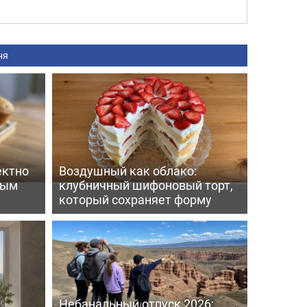
ня
ектно
Воздушный как облако:
вым
клубничный шифоновый торт,
который сохраняет форму
Небанальный отпуск 2026: