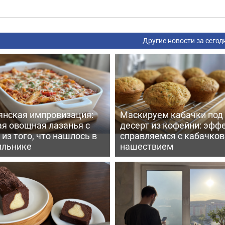
Другие новости за сегод
янская импровизация:
Маскируем кабачки под
ая овощная лазанья с
десерт из кофейни: эфф
из того, что нашлось в
справляемся с кабачко
ильнике
нашествием