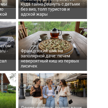
ь мы
куда тайно рвануть с детьми
мо
без виз, толп туристов и
пкой
адской жары
бегом:
ru -
Французский шик на
заполярной даче: печем
сал
невероятный киш из первых
лисичек
Деним нулевых: почему ваши