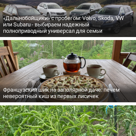
«Дальнобойщики» с пробегом: Volvo, Skoda, VW
или Subaru - выбираем надежный
полноприводный универсал для семьи
Французский шик на заполярной даче: печем
невероятный киш из первых лисичек