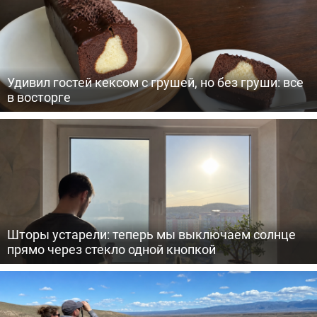
Удивил гостей кексом с грушей, но без груши: все
в восторге
Шторы устарели: теперь мы выключаем солнце
прямо через стекло одной кнопкой