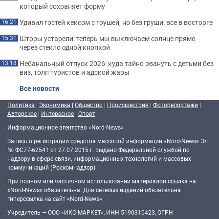
который сохраняет форму
Удивил гостей кексом с грушей, но без груши: все в восторге
16:21
Шторы устарели: теперь мы выключаем солнце прямо
15:31
через стекло одной кнопкой
Небанальный отпуск 2026: куда тайно рвануть с детьми без
13:18
виз, толп туристов и адской жары
Все новости
Политика
|
Экономика
|
Общество
|
Происшествия
|
Фоторепортажи
|
Авторское
|
Интересное
|
Спорт
Информационное агентство «Nord-News»
Запись о регистрации средства массовой информации «Nord-News» Эл
№ ФС77-62541 от 27.07.2015 г. выдано Федеральной службой по
надзору в сфере связи, информационных технологий и массовых
коммуникаций (Роскомнадзор).
При полном или частичном использовании материалов ссылка на
«Nord-News» обязательна. Для сетевых изданий обязательна
гиперссылка на сайт «Nord-News».
Учредитель — ООО «ИКС-МАРКЕТ», ИНН 5190310423, ОГРН