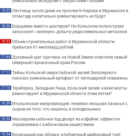
уникальные экскурсии с закрытыми глазами
Лестницу около дома на проспекте Кирова в Мурманске в
19:35
этом году капитально ремонтировать не будут
Борщевик вместо шахтеров? На Кольском полуострове
18:56
запускают «зеленую» добычу редкоземельных металлов
Объем строительных работ в Мурманской области
18:33
превысил 61 миллиард рублей
Духовный щит Арктики: на Новой Земле освятили самый
17:44
северный гарнизонный храм России
Тайны Кольской сверхглубокой: музей Заполярного
17:17
показал уникальный артефакт от легендарной скважины
Териберка, Западная Лица, Кольский залив: какие мосты
17:10
ремонтируют в Мурманской области этим летом?
Итальянская импровизация: ленивая овощная лазанья с
16:39
сыром из того, что нашлось в холодильнике
Маскируем кабачки под десерт из кофейни: эффектно
16:36
справляемся с кабачковым нашествием
Воздушный как облако: клубничный шифоновый торт,
16:54