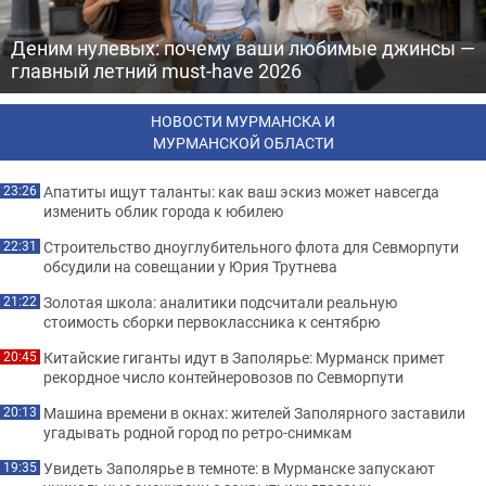
Деним нулевых: почему ваши любимые джинсы —
главный летний must-have 2026
НОВОСТИ МУРМАНСКА И
МУРМАНСКОЙ ОБЛАСТИ
Апатиты ищут таланты: как ваш эскиз может навсегда
23:26
изменить облик города к юбилею
Строительство дноуглубительного флота для Севморпути
22:31
обсудили на совещании у Юрия Трутнева
Золотая школа: аналитики подсчитали реальную
21:22
стоимость сборки первоклассника к сентябрю
Китайские гиганты идут в Заполярье: Мурманск примет
20:45
рекордное число контейнеровозов по Севморпути
Машина времени в окнах: жителей Заполярного заставили
20:13
угадывать родной город по ретро-снимкам
Увидеть Заполярье в темноте: в Мурманске запускают
19:35