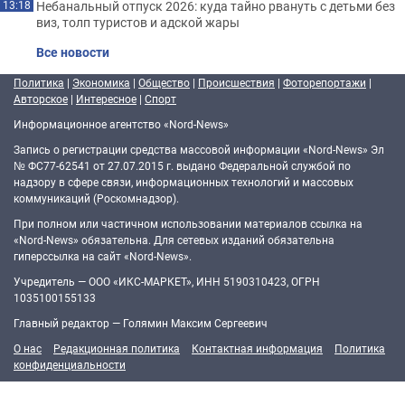
Небанальный отпуск 2026: куда тайно рвануть с детьми без
13:18
виз, толп туристов и адской жары
Все новости
Политика
|
Экономика
|
Общество
|
Происшествия
|
Фоторепортажи
|
Авторское
|
Интересное
|
Спорт
Информационное агентство «Nord-News»
Запись о регистрации средства массовой информации «Nord-News» Эл
№ ФС77-62541 от 27.07.2015 г. выдано Федеральной службой по
надзору в сфере связи, информационных технологий и массовых
коммуникаций (Роскомнадзор).
При полном или частичном использовании материалов ссылка на
«Nord-News» обязательна. Для сетевых изданий обязательна
гиперссылка на сайт «Nord-News».
Учредитель — ООО «ИКС-МАРКЕТ», ИНН 5190310423, ОГРН
1035100155133
Главный редактор — Голямин Максим Сергеевич
О нас
Редакционная политика
Контактная информация
Политика
конфиденциальности