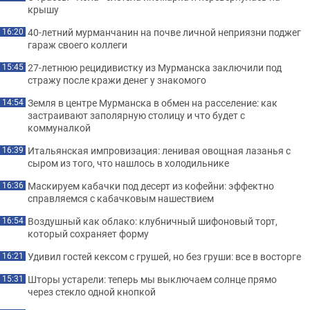
крышу
40-летний мурманчанин на почве личной неприязни поджег
16:20
гараж своего коллеги
27-летнюю рецидивистку из Мурманска заключили под
15:45
стражу после кражи денег у знакомого
Земля в центре Мурманска в обмен на расселение: как
14:54
застраивают заполярную столицу и что будет с
коммуналкой
Итальянская импровизация: ленивая овощная лазанья с
16:39
сыром из того, что нашлось в холодильнике
Маскируем кабачки под десерт из кофейни: эффектно
16:36
справляемся с кабачковым нашествием
Воздушный как облако: клубничный шифоновый торт,
16:54
который сохраняет форму
Удивил гостей кексом с грушей, но без груши: все в восторге
16:21
Шторы устарели: теперь мы выключаем солнце прямо
15:31
через стекло одной кнопкой