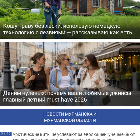
Кошу траву без лески: использую немецкую
технологию с лезвиями — рассказываю как есть
Деним нулевых: почему ваши любимые джинсы —
главный летний must-have 2026
НОВОСТИ МУРМАНСКА И
МУРМАНСКОЙ ОБЛАСТИ
Арктические киты не успевают за эволюцией: ученые бьют
21:22
тревогу из-за нашествия косаток и таяния льдов