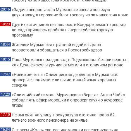
«Задача непростая»: в Мурманске снесли восьмую
20:16
двухэтажку, а горожане бьют тревогу из-за нашествия крыс
Других источников не нашлось: в Ковдоре ремонт крыльца
19:23
детсада пришлось пробивать через губернаторскую
программу
Жителям Мурманска с ржавой водой из крана
18:44
посоветовали обращаться в Роспотребнадзор
Пока Мурманск праздновал, в Подмосковье бегали версты:
18:15
как День физкультурника отметили в столичном регионе
«Ноев ковчег» и «Олимпийская деревня» в Мурманске:
17:47
проверьте, понимаете ли вы истинный язык коренных
северян
«Олимпийский символ Мурманского берега»: Антон Чайко
17:23
собрал пять вёдер морошки и опроверг слухи о неурожае
ягоды
Не выгонят на улицу: прокуратура отстояла права 82-
17:10
летнего военного пенсионера на жилье
С трассы «Кола» слетела иномарка и перевернулась на
16:34