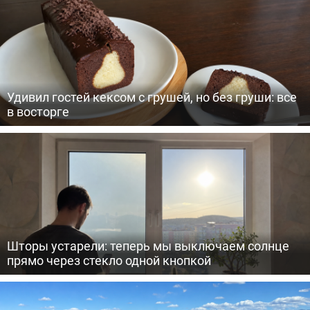
Удивил гостей кексом с грушей, но без груши: все
в восторге
Шторы устарели: теперь мы выключаем солнце
прямо через стекло одной кнопкой