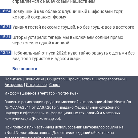
справляемся с кабачковым нашествием
Воздушный как облако: клубничный шифоновый торт,
16:54
который сохраняет форму
Удивил гостей кексом с грушей, но без груши: все в восторге
16:21
Шторы устарели: теперь мы выключаем солнце прямо
15:31
через стекло одной кнопкой
Небанальный отпуск 2026: куда тайно рвануть с детьми без
13:18
виз, толп туристов и адской жары
Все новости
Политика
|
Экономика
|
Общество
|
Происшествия
|
Фоторепортажи
|
Авторское
|
Интересное
|
Спорт
Информационное агентство «Nord-News»
Запись о регистрации средства массовой информации «Nord-News» Эл
№ ФС77-62541 от 27.07.2015 г. выдано Федеральной службой по
надзору в сфере связи, информационных технологий и массовых
коммуникаций (Роскомнадзор).
При полном или частичном использовании материалов ссылка на
«Nord-News» обязательна. Для сетевых изданий обязательна
гиперссылка на сайт «Nord-News».