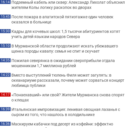
Подземный кабель или сквер: Александр Лихолат объяснил
16:14
жителям Колы логику раскопок во дворах
После пожара в апатитской пятиэтажке один человек
15:45
оказался в больнице
Кадры для кочевых школ: 1,5 тысячи абитуриентов хотят
15:30
учить детей языкам народов Севера
В Мурманской области продолжают искать убежавшего
15:10
щенка породы кавапу: семья не спит и скучает
Пожилая северянка в ожидании сверхприбыли отдала
14:35
мошенникам 1,7 миллиона рублей
Вместо выступлений тюлень Филя может загулять: в
14:22
океанариуме рассказали, почему может сорваться концерт
любимца публики
«Понаехавший» или свой? Жители Мурманска снова спорят
14:17
о клещах
Итальянская импровизация: ленивая овощная лазанья с
16:39
сыром из того, что нашлось в холодильнике
Маскируем кабачки под десерт из кофейни: эффектно
16:36