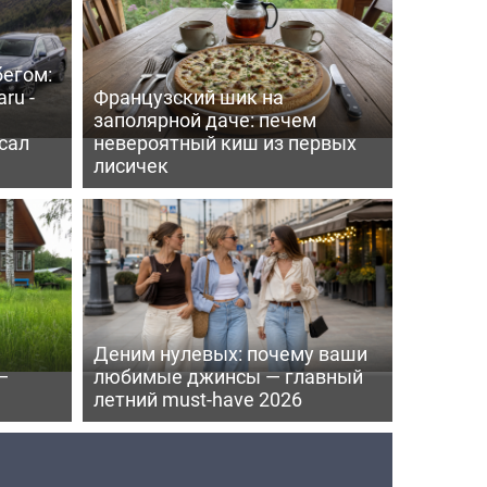
бегом:
ru -
Французский шик на
заполярной даче: печем
сал
невероятный киш из первых
лисичек
Деним нулевых: почему ваши
—
любимые джинсы — главный
летний must-have 2026