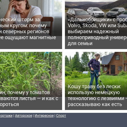
ческий шторм за
«Дальнобойщики» с про
ным кругом: почему
Volvo, Skoda, VW или Suba
и северных регионов
выбираем надежный
ее ощущают магнитные
полноприводный универ
для семьи
Кошу траву без лески:
ин, почему у томатов
использую немецкую
ваются листья — и как с
технологию с лезвиями 
бороться
рассказываю как есть
портажи
|
Авторское
|
Интересное
|
Спорт