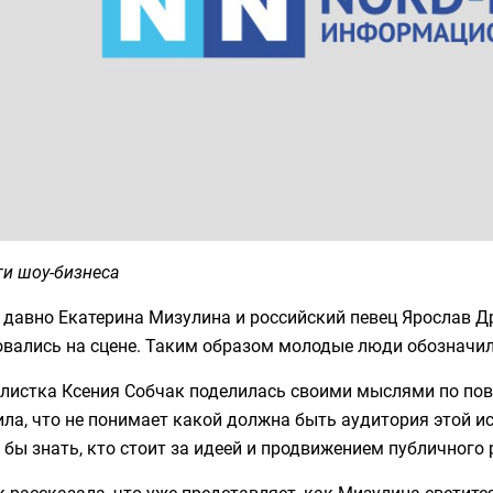
ги шоу-бизнеса
 давно Екатерина Мизулина и российский певец Ярослав Д
овались на сцене. Таким образом молодые люди обозначил
листка Ксения Собчак поделилась своими мыслями по пов
ла, что не понимает какой должна быть аудитория этой и
 бы знать, кто стоит за идеей и продвижением публичного 
 рассказала, что уже представляет, как Мизулина светится