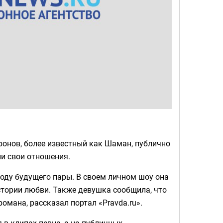
ронов, более известный как Шаман, публично
и свои отношения.
оду будущего пары. В своем личном шоу она
стории любви. Также девушка сообщила, что
романа, рассказал портал «Pravda.ru».
 в клипах певца, а на публичных