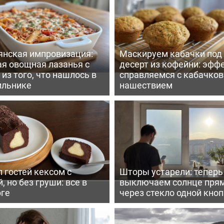
янская импровизация:
Маскируем кабачки под
ая овощная лазанья с
десерт из кофейни: эфф
из того, что нашлось в
справляемся с кабачко
ильнике
нашествием
 гостей кексом с
Шторы устарели: тепер
, но без груши: все в
выключаем солнце пря
рге
через стекло одной кно