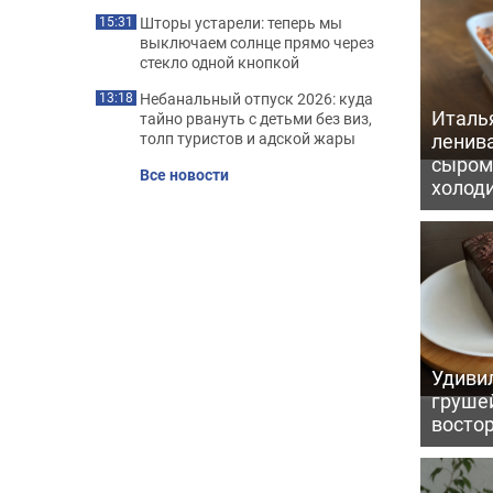
Шторы устарели: теперь мы
15:31
выключаем солнце прямо через
стекло одной кнопкой
Небанальный отпуск 2026: куда
13:18
Италь
тайно рвануть с детьми без виз,
ленив
толп туристов и адской жары
сыром 
Все новости
холод
Удивил
грушей
восто