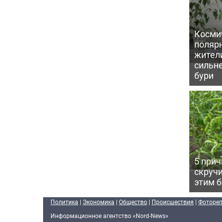
Косми
поляр
жител
сильн
бури
5 прич
скручи
этим 
Политика
|
Экономика
|
Общество
|
Происшествия
|
Фоторе
Информационное агентство «Nord-News»