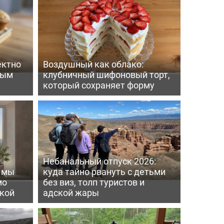
ектно
Воздушный как облако:
вым
клубничный шифоновый торт,
который сохраняет форму
Небанальный отпуск 2026:
ь мы
куда тайно рвануть с детьми
мо
без виз, толп туристов и
пкой
адской жары