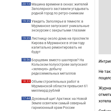
Машина времени в окнах: жителей
20:13
Заполярного заставили угадывать
родной город по ретро-снимкам
Увидеть Заполярье в темноте: в
19:35
Мурманске запускают уникальные
экскурсии с закрытыми глазами
Лестницу около дома на проспекте
19:35
Кирова в Мурманске в этом году
капитально ремонтировать не
будут
Борщевик вместо шахтеров? На
18:56
Интри
Кольском полуострове запускают
«зеленую» добычу
Не так
редкоземельных металлов
поцел
Объем строительных работ в
18:33
Мурманской области превысил 61
Журна
миллиард рублей
отмети
Духовный щит Арктики: на Новой
17:44
хотела
Земле освятили самый северный
гарнизонный храм России
Собчак