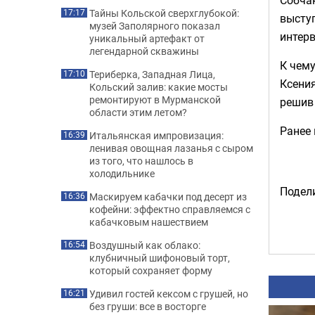
Тайны Кольской сверхглубокой:
17:17
высту
музей Заполярного показал
интерв
уникальный артефакт от
легендарной скважины
К чему
Териберка, Западная Лица,
17:10
Ксения
Кольский залив: какие мосты
ремонтируют в Мурманской
решив
области этим летом?
Ранее
Итальянская импровизация:
16:39
ленивая овощная лазанья с сыром
из того, что нашлось в
холодильнике
Подели
Маскируем кабачки под десерт из
16:36
кофейни: эффектно справляемся с
кабачковым нашествием
Воздушный как облако:
16:54
клубничный шифоновый торт,
который сохраняет форму
Удивил гостей кексом с грушей, но
16:21
без груши: все в восторге