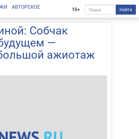
АЖИ
АВТОРСКОЕ
16+
Найти
ной: Собчак
 будущем —
 большой ажиотаж