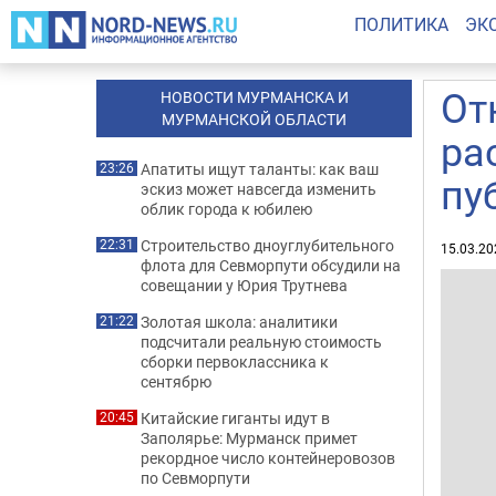
ПОЛИТИКА
ЭК
От
НОВОСТИ МУРМАНСКА И
МУРМАНСКОЙ ОБЛАСТИ
ра
Апатиты ищут таланты: как ваш
23:26
пу
эскиз может навсегда изменить
облик города к юбилею
Строительство дноуглубительного
22:31
15.03.20
флота для Севморпути обсудили на
совещании у Юрия Трутнева
Золотая школа: аналитики
21:22
подсчитали реальную стоимость
сборки первоклассника к
сентябрю
Китайские гиганты идут в
20:45
Заполярье: Мурманск примет
рекордное число контейнеровозов
по Севморпути