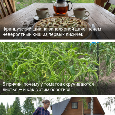
Французский шик на заполярной даче: печем
невероятный киш из первых лисичек
5 причин, почему у томатов скручиваются
листья — и как с этим бороться