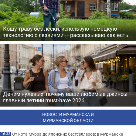
Кошу траву без лески: использую немецкую
технологию с лезвиями — рассказываю как есть
Деним нулевых: почему ваши любимые джинсы —
главный летний must-have 2026
НОВОСТИ МУРМАНСКА И
МУРМАНСКОЙ ОБЛАСТИ
От кота Мурра до японских бестселлеров: в Мурманске
16:33