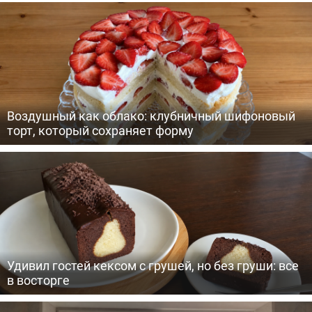
Воздушный как облако: клубничный шифоновый
торт, который сохраняет форму
Удивил гостей кексом с грушей, но без груши: все
в восторге