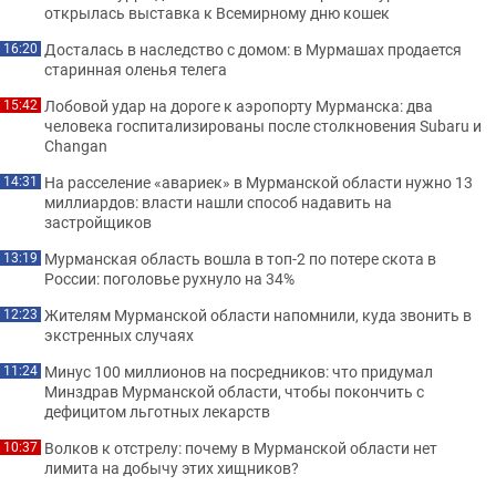
открылась выставка к Всемирному дню кошек
Досталась в наследство с домом: в Мурмашах продается
16:20
старинная оленья телега
Лобовой удар на дороге к аэропорту Мурманска: два
15:42
человека госпитализированы после столкновения Subaru и
Changan
На расселение «авариек» в Мурманской области нужно 13
14:31
миллиардов: власти нашли способ надавить на
застройщиков
Мурманская область вошла в топ-2 по потере скота в
13:19
России: поголовье рухнуло на 34%
Жителям Мурманской области напомнили, куда звонить в
12:23
экстренных случаях
Минус 100 миллионов на посредников: что придумал
11:24
Минздрав Мурманской области, чтобы покончить с
дефицитом льготных лекарств
Волков к отстрелу: почему в Мурманской области нет
10:37
лимита на добычу этих хищников?