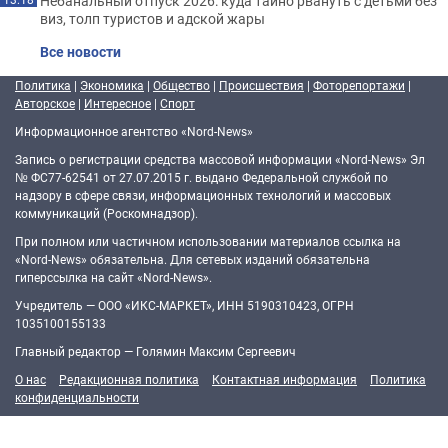
Небанальный отпуск 2026: куда тайно рвануть с детьми без
виз, толп туристов и адской жары
Все новости
Политика
|
Экономика
|
Общество
|
Происшествия
|
Фоторепортажи
|
Авторское
|
Интересное
|
Спорт
Информационное агентство «Nord-News»
Запись о регистрации средства массовой информации «Nord-News» Эл
№ ФС77-62541 от 27.07.2015 г. выдано Федеральной службой по
надзору в сфере связи, информационных технологий и массовых
коммуникаций (Роскомнадзор).
При полном или частичном использовании материалов ссылка на
«Nord-News» обязательна. Для сетевых изданий обязательна
гиперссылка на сайт «Nord-News».
Учредитель — ООО «ИКС-МАРКЕТ», ИНН 5190310423, ОГРН
1035100155133
Главный редактор — Голямин Максим Сергеевич
О нас
Редакционная политика
Контактная информация
Политика
конфиденциальности