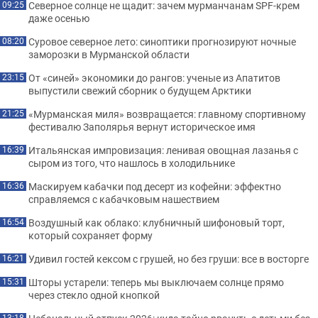
Северное солнце не щадит: зачем мурманчанам SPF-крем
09:25
даже осенью
Суровое северное лето: синоптики прогнозируют ночные
08:20
заморозки в Мурманской области
От «синей» экономики до рангов: ученые из Апатитов
23:15
выпустили свежий сборник о будущем Арктики
«Мурманская миля» возвращается: главному спортивному
21:25
фестивалю Заполярья вернут историческое имя
Итальянская импровизация: ленивая овощная лазанья с
16:39
сыром из того, что нашлось в холодильнике
Маскируем кабачки под десерт из кофейни: эффектно
16:36
справляемся с кабачковым нашествием
Воздушный как облако: клубничный шифоновый торт,
16:54
который сохраняет форму
Удивил гостей кексом с грушей, но без груши: все в восторге
16:21
Шторы устарели: теперь мы выключаем солнце прямо
15:31
через стекло одной кнопкой
13:18