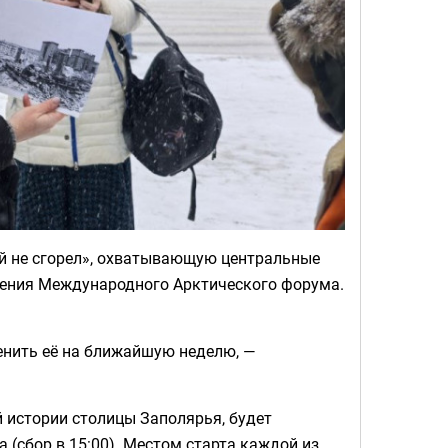
й не сгорел», охватывающую центральные
дения Международного Арктического форума.
енить её на ближайшую неделю, —
истории столицы Заполярья, будет
та (сбор в 15:00). Местом старта каждой из