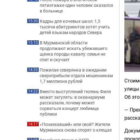
пятиэтажке один человек оказался
в больнице
Кадры для кочевых школ: 1,5
15:30
тысячи абитуриентов хотят учить
детей языкам народов Севера
В Мурманской области
15:10
продолжают искать убежавшего
щенка породы кавапу: семья не
спит и скучает
Пожилая северянка в ожидании
14:35
сверхприбыли отдала мошенникам
Стоим
1,7 миллиона рублей
улицы
Вместо выступлений тюлень Филя
14:22
Об это
может загулять: в океанариуме
рассказали, почему может
сорваться концерт любимца
— Пре
публики
расска
«Понаехавший» или свой? Жители
14:17
Мурманска снова спорят о клещах
Докум
проход
13:05