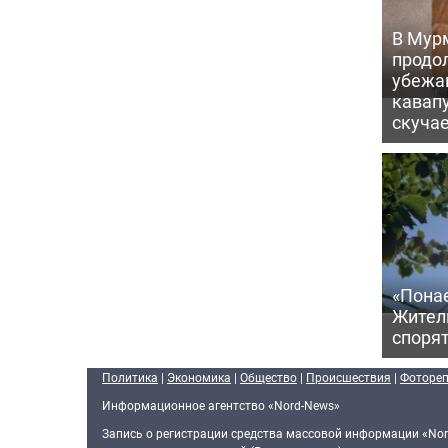
В Мур
продо
убежа
кавапу
скуча
«Пона
Жител
спорят
Политика
|
Экономика
|
Общество
|
Происшествия
|
Фоторе
Информационное агентство «Nord-News»
Запись о регистрации средства массовой информации «Nor