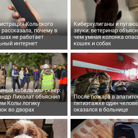
истрация Кольского
Киберхулиганы и пугаю
 рассказала, почему в
звуки: ветеринар объясн
шах не работает
чем умная колонка опас
ьный интернет
кошек и собак
мный кабель или сквер:
андр Лихолат объяснил
После пожара в апатитс
ям Колы логику
пятиэтажке один челов
ок во дворах
оказался в больнице