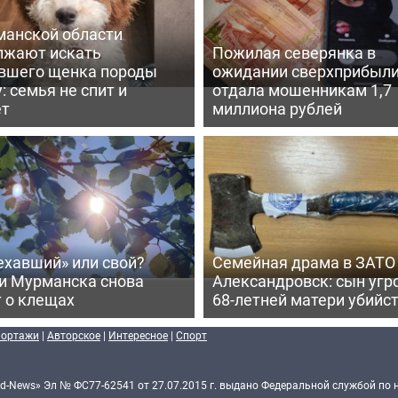
манской области
лжают искать
Пожилая северянка в
вшего щенка породы
ожидании сверхприбыл
: семья не спит и
отдала мошенникам 1,7
ет
миллиона рублей
ехавший» или свой?
Семейная драма в ЗАТО
и Мурманска снова
Александровск: сын угр
 о клещах
68-летней матери убийс
портажи
|
Авторское
|
Интересное
|
Спорт
d-News» Эл № ФС77-62541 от 27.07.2015 г. выдано Федеральной службой по 