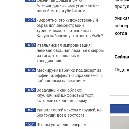
Семейная драма в ЗАТО
Александровск: сын угрожал 68-
прогу
летней матери убийством
Уника
«Вероятно, это художественный
12:25
непос
образ для демонстрации
туристического потенциала»:
когда 
Какую набережную строят в Умбе?
Итальянская импровизация:
16:39
ленивая овощная лазанья с сыром
из того, что нашлось в
Сейча
холодильнике
Подели
Маскируем кабачки под десерт из
16:36
кофейни: эффектно справляемся с
кабачковым нашествием
Воздушный как облако:
16:54
клубничный шифоновый торт,
который сохраняет форму
Удивил гостей кексом с грушей, но
16:21
без груши: все в восторге
Шторы устарели: теперь мы
15:31