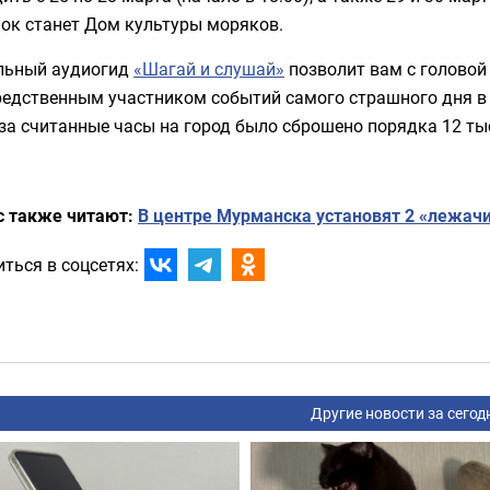
лок станет Дом культуры моряков.
льный аудиогид
«Шагай и слушай»
позволит вам с головой
редственным участником событий самого страшного дня в 
за считанные часы на город было сброшено порядка 12 ты
с также читают:
В центре Мурманска установят 2 «лежач
ться в соцсетях:
Другие новости за сегод