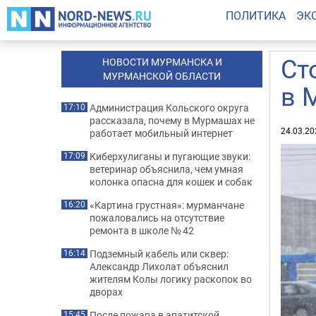
ПОЛИТИКА
ЭК
Ст
НОВОСТИ МУРМАНСКА И
МУРМАНСКОЙ ОБЛАСТИ
в 
Администрация Кольского округа
17:10
рассказала, почему в Мурмашах не
24.03.20
работает мобильный интернет
Киберхулиганы и пугающие звуки:
17:09
ветеринар объяснила, чем умная
колонка опасна для кошек и собак
«Картина грустная»: мурманчане
16:20
пожаловались на отсутствие
ремонта в школе № 42
Подземный кабель или сквер:
16:14
Александр Лихолат объяснил
жителям Колы логику раскопок во
дворах
После пожара в апатитской
15:45