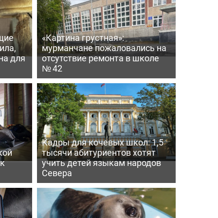
щие
«Картина грустная»:
ила,
мурманчане пожаловались на
на для
отсутствие ремонта в школе
№ 42
Кадры для кочевых школ: 1,5
кой
тысячи абитуриентов хотят
ек
учить детей языкам народов
Севера