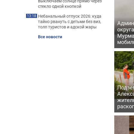
выключаем солнце прямо через
стекло одной кнопкой
Небанальный отпуск 2026: куда
13:18
тайно рвануть с детьми без виз,
Админ
толп туристов и адской жары
округа
Мурма
Все новости
мобил
Подзе
Алекс
жител
раскоп