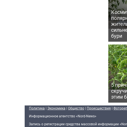
Косми
поляр
жител
сильн
бури
5 прич
скручи
этим 
Политика
|
Экономика
|
Общество
|
Происшествия
|
Фоторе
Информационное агентство «Nord-News»
Запись о регистрации средства массовой информации «Nor