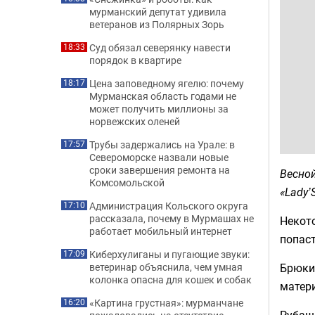
мурманский депутат удивила
ветеранов из Полярных Зорь
Суд обязал северянку навести
18:33
порядок в квартире
Цена заповедному ягелю: почему
18:17
Мурманская область годами не
может получить миллионы за
норвежских оленей
Трубы задержались на Урале: в
17:57
Североморске назвали новые
сроки завершения ремонта на
Весной
Комсомольской
«Lady’S
Администрация Кольского округа
17:10
рассказала, почему в Мурмашах не
Некот
работает мобильный интернет
попаст
Киберхулиганы и пугающие звуки:
17:09
Брюки-
ветеринар объяснила, чем умная
колонка опасна для кошек и собак
матери
«Картина грустная»: мурманчане
16:20
Рубаш