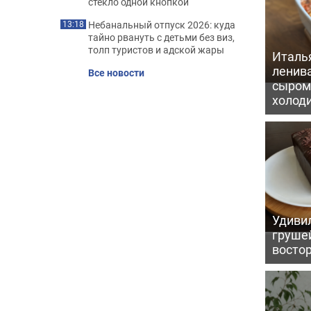
стекло одной кнопкой
Небанальный отпуск 2026: куда
13:18
тайно рвануть с детьми без виз,
толп туристов и адской жары
Италь
ленив
Все новости
сыром 
холод
Удивил
грушей
восто