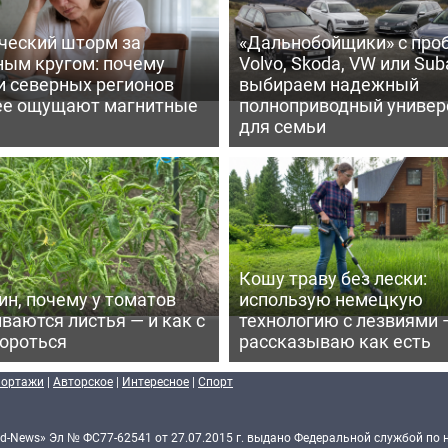
ческий шторм за
«Дальнобойщики» с про
ным кругом: почему
Volvo, Skoda, VW или Suba
и северных регионов
выбираем надежный
ее ощущают магнитные
полноприводный универ
для семьи
Кошу траву без лески:
ин, почему у томатов
использую немецкую
ваются листья — и как с
технологию с лезвиями 
бороться
рассказываю как есть
портажи
|
Авторское
|
Интересное
|
Спорт
d-News» Эл № ФС77-62541 от 27.07.2015 г. выдано Федеральной службой по 