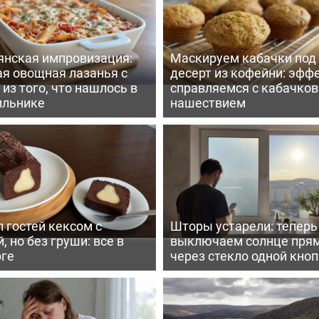
янская импровизация:
Маскируем кабачки под
ая овощная лазанья с
десерт из кофейни: эфф
из того, что нашлось в
справляемся с кабачко
ильнике
нашествием
 гостей кексом с
Шторы устарели: тепер
, но без груши: все в
выключаем солнце пря
рге
через стекло одной кно