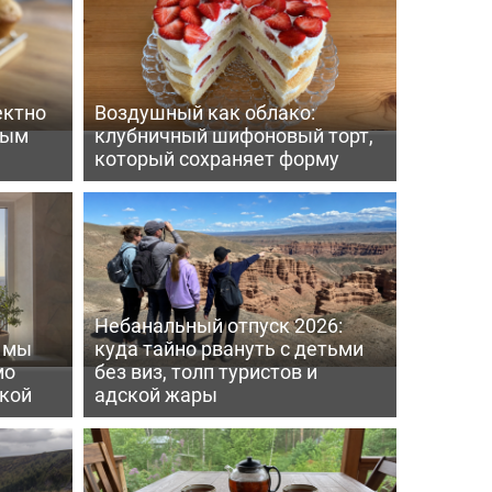
ектно
Воздушный как облако:
вым
клубничный шифоновый торт,
который сохраняет форму
Небанальный отпуск 2026:
ь мы
куда тайно рвануть с детьми
мо
без виз, толп туристов и
пкой
адской жары