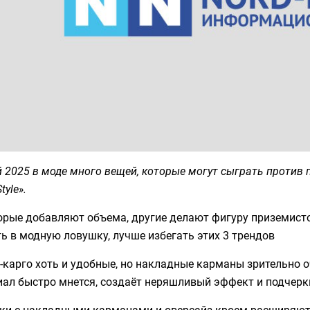
 2025 в моде много вещей, которые могут сыграть проти
tyle».
орые добавляют объема, другие делают фигуру приземисто
ь в модную ловушку, лучше избегать этих 3 трендов
карго хоть и удобные, но накладные карманы зрительно о
ал быстро мнется, создаёт неряшливый эффект и подчерки
ки с накладными карманами и оверсайз-кроем расширяют 