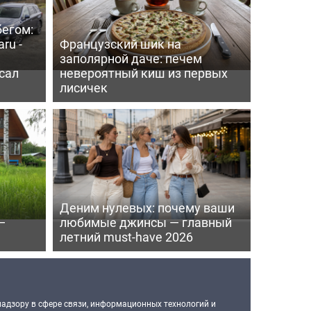
бегом:
ru -
Французский шик на
заполярной даче: печем
сал
невероятный киш из первых
лисичек
Деним нулевых: почему ваши
—
любимые джинсы — главный
летний must-have 2026
надзору в сфере связи, информационных технологий и