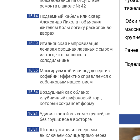
пожаловались на отсутствие
ремонта в школе № 42
тяжеле
Подземный кабель или сквер:
16:14
Юбки м
Александр Лихолат объяснил
жителям Колы логику раскопок во
массив
дворах
крупне
Итальянская импровизация:
16:39
ленивая овощная лазанья с сыром
Ранее
из того, что нашлось в
холодильнике
Подели
Маскируем кабачки под десерт из
16:36
кофейни: эффектно справляемся с
кабачковым нашествием
Воздушный как облако:
16:54
клубничный шифоновый торт,
который сохраняет форму
Удивил гостей кексом с грушей, но
16:21
без груши: все в восторге
Шторы устарели: теперь мы
15:31
выключаем солнце прямо через