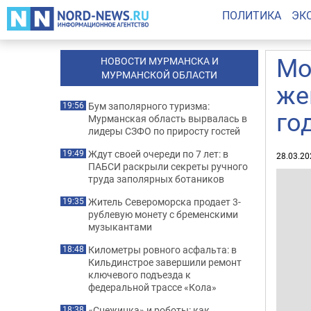
ПОЛИТИКА
ЭК
Мо
НОВОСТИ МУРМАНСКА И
МУРМАНСКОЙ ОБЛАСТИ
же
Бум заполярного туризма:
19:56
го
Мурманская область вырвалась в
лидеры СЗФО по приросту гостей
Ждут своей очереди по 7 лет: в
19:49
28.03.20
ПАБСИ раскрыли секреты ручного
труда заполярных ботаников
Житель Североморска продает 3-
19:35
рублевую монету с бременскими
музыкантами
Километры ровного асфальта: в
18:48
Кильдинстрое завершили ремонт
ключевого подъезда к
федеральной трассе «Кола»
«Снежинка» и роботы: как
18:38