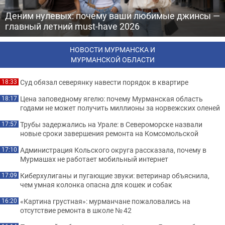
Деним нулевых: почему ваши любимые джинсы —
главный летний must-have 2026
НОВОСТИ МУРМАНСКА И
МУРМАНСКОЙ ОБЛАСТИ
Суд обязал северянку навести порядок в квартире
18:33
Цена заповедному ягелю: почему Мурманская область
18:17
годами не может получить миллионы за норвежских оленей
Трубы задержались на Урале: в Североморске назвали
17:57
новые сроки завершения ремонта на Комсомольской
Администрация Кольского округа рассказала, почему в
17:10
Мурмашах не работает мобильный интернет
Киберхулиганы и пугающие звуки: ветеринар объяснила,
17:09
чем умная колонка опасна для кошек и собак
«Картина грустная»: мурманчане пожаловались на
16:20
отсутствие ремонта в школе № 42