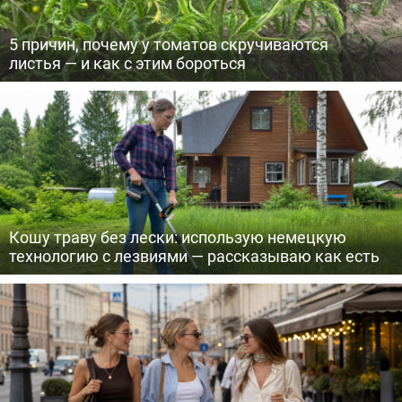
5 причин, почему у томатов скручиваются
листья — и как с этим бороться
Кошу траву без лески: использую немецкую
технологию с лезвиями — рассказываю как есть