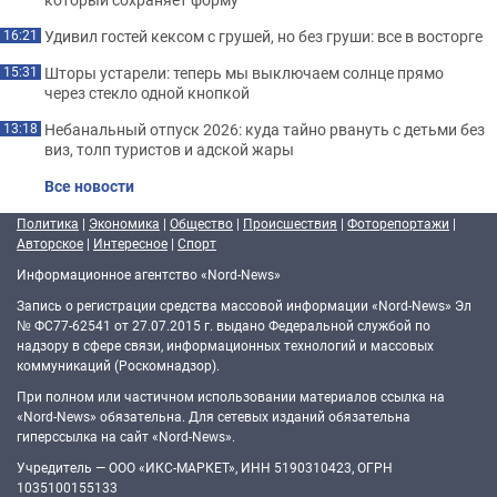
Удивил гостей кексом с грушей, но без груши: все в восторге
16:21
Шторы устарели: теперь мы выключаем солнце прямо
15:31
через стекло одной кнопкой
Небанальный отпуск 2026: куда тайно рвануть с детьми без
13:18
виз, толп туристов и адской жары
Все новости
Политика
|
Экономика
|
Общество
|
Происшествия
|
Фоторепортажи
|
Авторское
|
Интересное
|
Спорт
Информационное агентство «Nord-News»
Запись о регистрации средства массовой информации «Nord-News» Эл
№ ФС77-62541 от 27.07.2015 г. выдано Федеральной службой по
надзору в сфере связи, информационных технологий и массовых
коммуникаций (Роскомнадзор).
При полном или частичном использовании материалов ссылка на
«Nord-News» обязательна. Для сетевых изданий обязательна
гиперссылка на сайт «Nord-News».
Учредитель — ООО «ИКС-МАРКЕТ», ИНН 5190310423, ОГРН
1035100155133