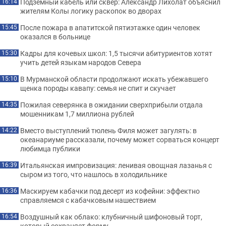
Подземный кабель или сквер: Александр Лихолат объяснил
16:14
жителям Колы логику раскопок во дворах
После пожара в апатитской пятиэтажке один человек
15:45
оказался в больнице
Кадры для кочевых школ: 1,5 тысячи абитуриентов хотят
15:30
учить детей языкам народов Севера
В Мурманской области продолжают искать убежавшего
15:10
щенка породы кавапу: семья не спит и скучает
Пожилая северянка в ожидании сверхприбыли отдала
14:35
мошенникам 1,7 миллиона рублей
Вместо выступлений тюлень Филя может загулять: в
14:22
океанариуме рассказали, почему может сорваться концерт
любимца публики
Итальянская импровизация: ленивая овощная лазанья с
16:39
сыром из того, что нашлось в холодильнике
Маскируем кабачки под десерт из кофейни: эффектно
16:36
справляемся с кабачковым нашествием
Воздушный как облако: клубничный шифоновый торт,
16:54
который сохраняет форму