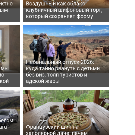
ектно
Воздушный как облако:
вым
клубничный шифоновый торт,
который сохраняет форму
Небанальный отпуск 2026:
ь мы
куда тайно рвануть с детьми
мо
без виз, толп туристов и
пкой
адской жары
бегом:
ru -
Французский шик на
заполярной даче: печем