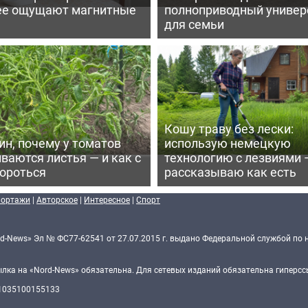
ее ощущают магнитные
полноприводный универ
для семьи
Кошу траву без лески:
ин, почему у томатов
использую немецкую
ваются листья — и как с
технологию с лезвиями 
бороться
рассказываю как есть
портажи
|
Авторское
|
Интересное
|
Спорт
d-News» Эл № ФС77-62541 от 27.07.2015 г. выдано Федеральной службой по 
ка на «Nord-News» обязательна. Для сетевых изданий обязательна гиперссы
 1035100155133