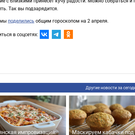
е с близкими принесёт кучу радости. Можно собраться и 
ть. Так вы подзарядится.
 мы
поделились
общим гороскопом на 2 апреля.
ться в соцсетях:
Другие новости за сегод
янская импровизация:
Маскируем кабачки под