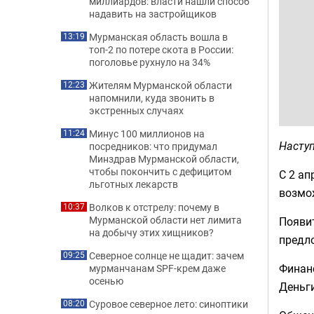
миллиардов: власти нашли способ
надавить на застройщиков
Мурманская область вошла в
13:19
топ-2 по потере скота в России:
поголовье рухнуло на 34%
Жителям Мурманской области
12:23
напомнили, куда звонить в
экстренных случаях
Минус 100 миллионов на
11:24
Наступ
посредников: что придумал
Минздрав Мурманской области,
чтобы покончить с дефицитом
С 2 ап
льготных лекарств
возмож
Волков к отстрелу: почему в
10:37
Мурманской области нет лимита
Появит
на добычу этих хищников?
предло
Северное солнце не щадит: зачем
09:25
Финанс
мурманчанам SPF-крем даже
осенью
Деньг
Суровое северное лето: синоптики
08:20