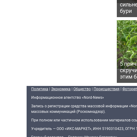
сильн
бури
5 прич
скручи
этим 
Политика
|
Экономика
|
Общество
|
Происшествия
|
Фоторе
Информационное агентство «Nord-News»
Запись о регистрации средства массовой информации «Nor
массовых коммуникаций (Роскомнадзор).
При полном или частичном использовании материалов ссыл
Учредитель — ООО «ИКС-МАРКЕТ», ИНН 5190310423, ОГРН
Главный редактор — Голямин Максим Сергеевич