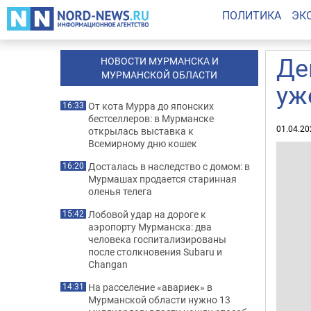
ПОЛИТИКА
ЭК
Де
НОВОСТИ МУРМАНСКА И
МУРМАНСКОЙ ОБЛАСТИ
уж
От кота Мурра до японских
16:33
бестселлеров: в Мурманске
01.04.20
открылась выставка к
Всемирному дню кошек
Досталась в наследство с домом: в
16:20
Мурмашах продается старинная
оленья телега
Лобовой удар на дороге к
15:42
аэропорту Мурманска: два
человека госпитализированы
после столкновения Subaru и
Changan
На расселение «авариек» в
14:31
Мурманской области нужно 13