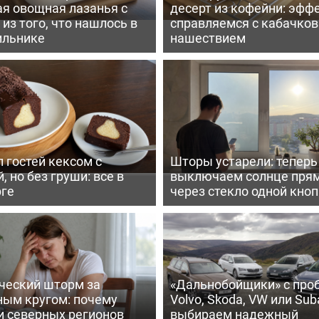
ая овощная лазанья с
десерт из кофейни: эфф
из того, что нашлось в
справляемся с кабачко
ильнике
нашествием
 гостей кексом с
Шторы устарели: тепер
, но без груши: все в
выключаем солнце пря
рге
через стекло одной кно
ческий шторм за
«Дальнобойщики» с про
ным кругом: почему
Volvo, Skoda, VW или Suba
и северных регионов
выбираем надежный