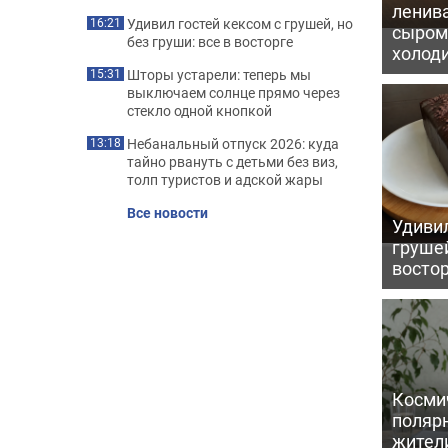
ленив
Удивил гостей кексом с грушей, но
16:21
сыром 
без груши: все в восторге
холод
Шторы устарели: теперь мы
15:31
выключаем солнце прямо через
стекло одной кнопкой
Небанальный отпуск 2026: куда
13:18
тайно рвануть с детьми без виз,
толп туристов и адской жары
Все новости
Удивил
грушей
восто
Косми
поляр
жител