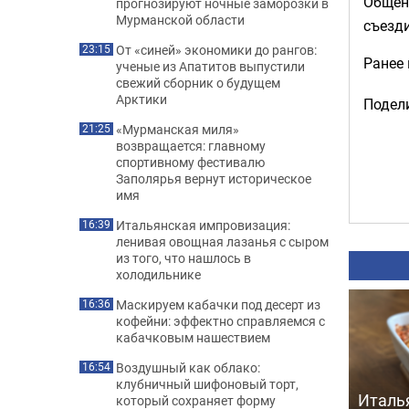
Общени
прогнозируют ночные заморозки в
Мурманской области
съезди
От «синей» экономики до рангов:
23:15
Ранее
ученые из Апатитов выпустили
свежий сборник о будущем
Арктики
Подели
«Мурманская миля»
21:25
возвращается: главному
спортивному фестивалю
Заполярья вернут историческое
имя
Итальянская импровизация:
16:39
ленивая овощная лазанья с сыром
из того, что нашлось в
холодильнике
Маскируем кабачки под десерт из
16:36
кофейни: эффектно справляемся с
кабачковым нашествием
Воздушный как облако:
16:54
клубничный шифоновый торт,
Италь
который сохраняет форму