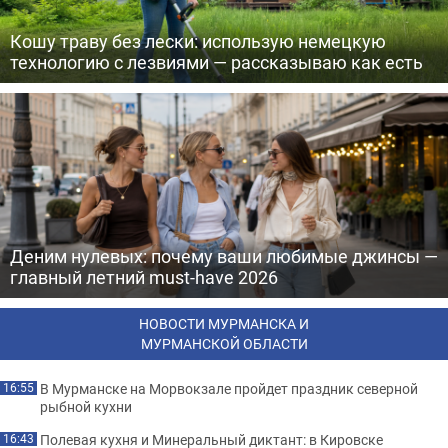
Кошу траву без лески: использую немецкую
технологию с лезвиями — рассказываю как есть
Деним нулевых: почему ваши любимые джинсы —
главный летний must-have 2026
НОВОСТИ МУРМАНСКА И
МУРМАНСКОЙ ОБЛАСТИ
В Мурманске на Морвокзале пройдет праздник северной
16:55
рыбной кухни
Полевая кухня и Минеральный диктант: в Кировске
16:43