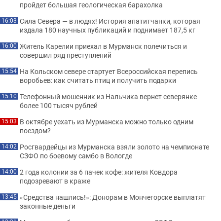
пройдет большая геологическая барахолка
Сила Севера — в людях! История апатитчанки, которая
16:03
издала 180 научных публикаций и поднимает 187,5 кг
Житель Карелии приехал в Мурманск полечиться и
16:00
совершил ряд преступлений
На Кольском севере стартует Всероссийская перепись
15:54
воробьев: как считать птиц и получить подарки
Телефонный мошенник из Нальчика вернет северянке
15:10
более 100 тысяч рублей
В октябре уехать из Мурманска можно только одним
15:03
поездом?
Росгвардейцы из Мурманска взяли золото на чемпионате
14:02
СЗФО по боевому самбо в Вологде
2 года колонии за 6 пачек кофе: жителя Ковдора
14:00
подозревают в краже
«Средства нашлись!»: Донорам в Мончегорске выплатят
13:45
законные деньги