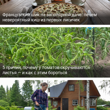
Французский шик на заполярной даче: печем
невероятный киш из первых лисичек
5 причин, почему у томатов скручиваются
листья — и как с этим бороться