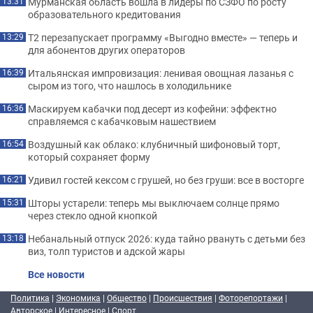
Мурманская область вошла в лидеры по СЗФО по росту
13:31
образовательного кредитования
Т2 перезапускает программу «Выгодно вместе» — теперь и
13:29
для абонентов других операторов
Итальянская импровизация: ленивая овощная лазанья с
16:39
сыром из того, что нашлось в холодильнике
Маскируем кабачки под десерт из кофейни: эффектно
16:36
справляемся с кабачковым нашествием
Воздушный как облако: клубничный шифоновый торт,
16:54
который сохраняет форму
Удивил гостей кексом с грушей, но без груши: все в восторге
16:21
Шторы устарели: теперь мы выключаем солнце прямо
15:31
через стекло одной кнопкой
Небанальный отпуск 2026: куда тайно рвануть с детьми без
13:18
виз, толп туристов и адской жары
Все новости
Политика
|
Экономика
|
Общество
|
Происшествия
|
Фоторепортажи
|
Авторское
|
Интересное
|
Спорт