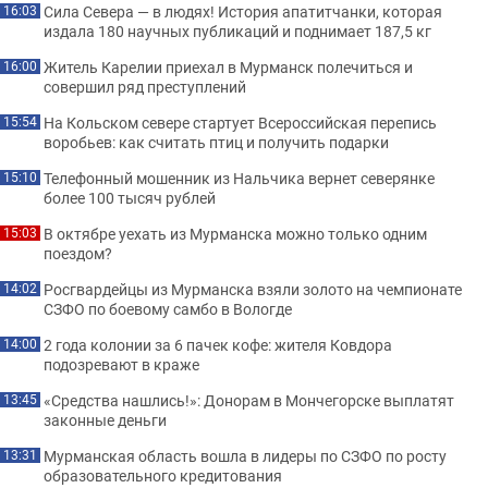
Сила Севера — в людях! История апатитчанки, которая
16:03
издала 180 научных публикаций и поднимает 187,5 кг
Житель Карелии приехал в Мурманск полечиться и
16:00
совершил ряд преступлений
На Кольском севере стартует Всероссийская перепись
15:54
воробьев: как считать птиц и получить подарки
Телефонный мошенник из Нальчика вернет северянке
15:10
более 100 тысяч рублей
В октябре уехать из Мурманска можно только одним
15:03
поездом?
Росгвардейцы из Мурманска взяли золото на чемпионате
14:02
СЗФО по боевому самбо в Вологде
2 года колонии за 6 пачек кофе: жителя Ковдора
14:00
подозревают в краже
«Средства нашлись!»: Донорам в Мончегорске выплатят
13:45
законные деньги
Мурманская область вошла в лидеры по СЗФО по росту
13:31
образовательного кредитования