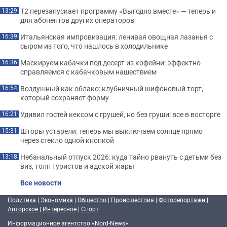
Т2 перезапускает программу «Выгодно вместе» — теперь и
13:29
для абонентов других операторов
Итальянская импровизация: ленивая овощная лазанья с
16:39
сыром из того, что нашлось в холодильнике
Маскируем кабачки под десерт из кофейни: эффектно
16:36
справляемся с кабачковым нашествием
Воздушный как облако: клубничный шифоновый торт,
16:54
который сохраняет форму
Удивил гостей кексом с грушей, но без груши: все в восторге
16:21
Шторы устарели: теперь мы выключаем солнце прямо
15:31
через стекло одной кнопкой
Небанальный отпуск 2026: куда тайно рвануть с детьми без
13:18
виз, толп туристов и адской жары
Все новости
Политика
|
Экономика
|
Общество
|
Происшествия
|
Фоторепортажи
|
Авторское
|
Интересное
|
Спорт
Информационное агентство «Nord-News»