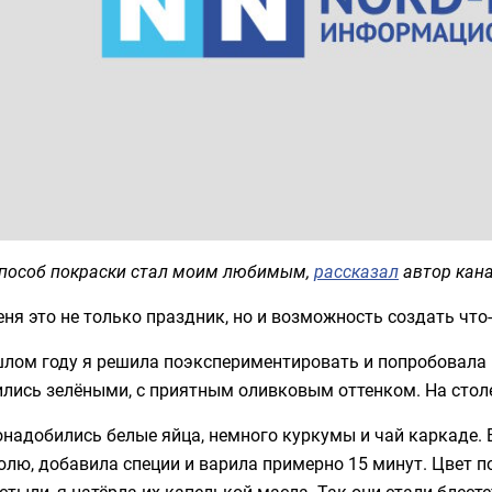
способ покраски стал моим любимым,
рассказал
автор кана
ня это не только праздник, но и возможность создать что
шлом году я решила поэкспериментировать и попробовала
лись зелёными, с приятным оливковым оттенком. На стол
надобились белые яйца, немного куркумы и чай каркаде. В
лю, добавила специи и варила примерно 15 минут. Цвет п
стыли, я натёрла их капелькой масла. Так они стали блесте