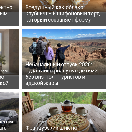
ектно
Воздушный как облако:
вым
клубничный шифоновый торт,
который сохраняет форму
Небанальный отпуск 2026:
ь мы
куда тайно рвануть с детьми
мо
без виз, толп туристов и
пкой
адской жары
бегом:
ru -
Французский шик на