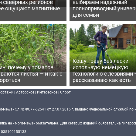
и северных регионов
выбираем надежный
ее ощущают магнитные
полноприводный универ
для семьи
Кошу траву без лески:
ин, почему у томатов
использую немецкую
ваются листья — и как с
технологию с лезвиями 
бороться
рассказываю как есть
портажи
|
Авторское
|
Интересное
|
Спорт
d-News» Эл № ФС77-62541 от 27.07.2015 г. выдано Федеральной службой по 
ка на «Nord-News» обязательна. Для сетевых изданий обязательна гиперссы
 1035100155133