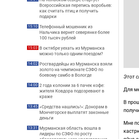
Всероссийская перепись воробьев:
как считать птиц и получить
подарки
Телефонный мошенник из
15:10
Нальчика вернет северянке более
100 тысяч рублей
В октябре уехать из Мурманска
15:03
можно только одним поездом?
Росгвардейцы из Мурманска взяли
14:02
золото на чемпионате СЗФО по
боевому самбо в Вологде
Этот 
2 года колонии за 6 пачек кофе:
14:00
Для ме
жителя Ковдора подозревают в
краже
В про
«Средства нашлись!»: Донорам в
13:45
получи
Мончегорске выплатят законные
деньги
Мне по
Мурманская область вошла в
13:31
кастрю
лидеры по СЗФО по росту
яйца о