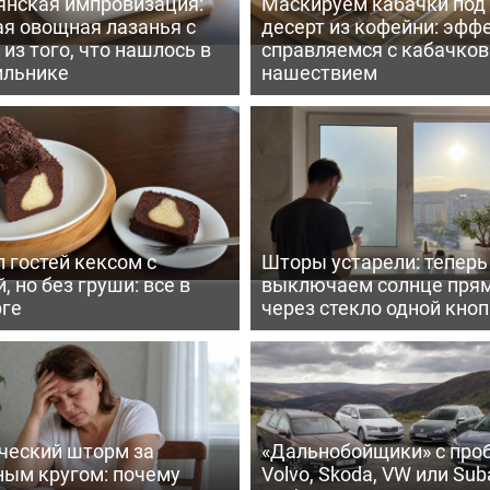
янская импровизация:
Маскируем кабачки под
ая овощная лазанья с
десерт из кофейни: эфф
из того, что нашлось в
справляемся с кабачко
ильнике
нашествием
 гостей кексом с
Шторы устарели: тепер
, но без груши: все в
выключаем солнце пря
рге
через стекло одной кно
ческий шторм за
«Дальнобойщики» с про
ным кругом: почему
Volvo, Skoda, VW или Suba