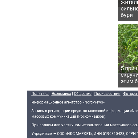
жител
сильн
бури
5 прич
скручи
этим 
Политика
|
Экономика
|
Общество
|
Происшествия
|
Фоторе
Информационное агентство «Nord-News»
Запись о регистрации средства массовой информации «Nor
массовых коммуникаций (Роскомнадзор).
При полном или частичном использовании материалов ссыл
Учредитель — ООО «ИКС-МАРКЕТ», ИНН 5190310423, ОГРН