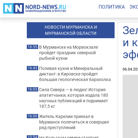
ПОЛИТИКА
ЭК
Зе
НОВОСТИ МУРМАНСКА И
МУРМАНСКОЙ ОБЛАСТИ
и 
В Мурманске на Морвокзале
16:55
эф
пройдет праздник северной
рыбной кухни
Полевая кухня и Минеральный
16:43
06.04.20
диктант: в Кировске пройдет
большая геологическая барахолка
Сила Севера — в людях! История
16:03
апатитчанки, которая издала 180
научных публикаций и поднимает
187,5 кг
Житель Карелии приехал в
16:00
Мурманск полечиться и совершил
ряд преступлений
На Кольском севере стартует
15:54