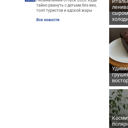
Италь
тайно рвануть с детьми без виз,
ленив
толп туристов и адской жары
сыром 
холод
Все новости
Удивил
грушей
восто
Косми
поляр