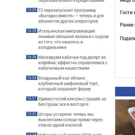
образовательного кредитования
Т2 перезапускает программу
13:29
Гости 
«Выгодно вместе» — теперь и для
абонентов других операторов
Ранее
Итальянская импровизация:
16:39
ленивая овощная лазанья с сыром
Подели
из того, что нашлось в
холодильнике
Маскируем кабачки под десерт из
16:36
кофейни: эффектно справляемся с
кабачковым нашествием
Воздушный как облако:
16:54
клубничный шифоновый торт,
который сохраняет форму
Удивил гостей кексом с грушей, но
16:21
без груши: все в восторге
Шторы устарели: теперь мы
15:31
выключаем солнце прямо через
стекло одной кнопкой
Небанальный отпуск 2026: куда
13:18