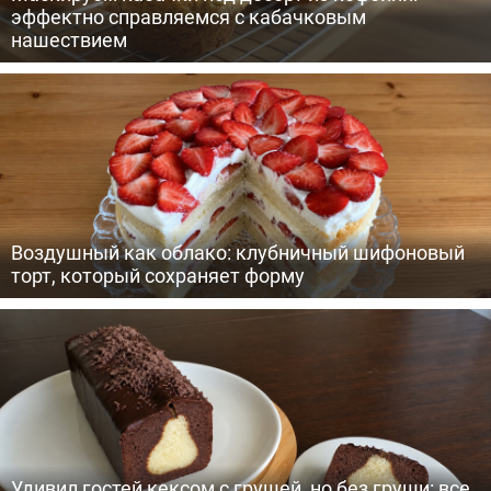
эффектно справляемся с кабачковым
нашествием
Воздушный как облако: клубничный шифоновый
торт, который сохраняет форму
Удивил гостей кексом с грушей, но без груши: все