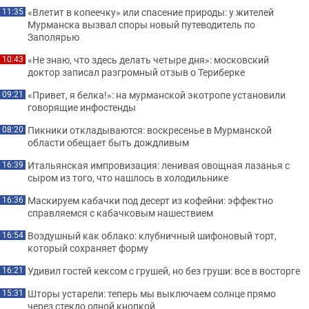
«Влетит в копеечку» или спасение природы: у жителей
11:35
Мурманска вызвал споры новый путеводитель по
Заполярью
«Не знаю, что здесь делать четыре дня»: московский
10:43
доктор записал разгромный отзыв о Териберке
«Привет, я белка!»: на мурманской экотропе установили
09:21
говорящие инфостенды
Пикники откладываются: воскресенье в Мурманской
08:20
области обещает быть дождливым
Итальянская импровизация: ленивая овощная лазанья с
16:39
сыром из того, что нашлось в холодильнике
Маскируем кабачки под десерт из кофейни: эффектно
16:36
справляемся с кабачковым нашествием
Воздушный как облако: клубничный шифоновый торт,
16:54
который сохраняет форму
Удивил гостей кексом с грушей, но без груши: все в восторге
16:21
Шторы устарели: теперь мы выключаем солнце прямо
15:31
через стекло одной кнопкой