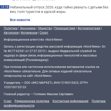
Небанальный отпуск 2026: куда тайно рвануть с детьми без
13:18
виз, толп туристов и адской жары
Все новости
Политика
|
Экономика
|
Общество
|
Происшествия
|
Фоторепортажи
|
Авторское
|
Интересное
|
Спорт
Информационное агентство «Nord-News»
Запись о регистрации средства массовой информации «Nord-News» Эл
№ ФС77-62541 от 27.07.2015 г. выдано Федеральной службой по
надзору в сфере связи, информационных технологий и массовых
коммуникаций (Роскомнадзор).
При полном или частичном использовании материалов ссылка на
«Nord-News» обязательна. Для сетевых изданий обязательна
гиперссылка на сайт «Nord-News».
Учредитель — ООО «ИКС-МАРКЕТ», ИНН 5190310423, ОГРН
1035100155133
Главный редактор — Голямин Максим Сергеевич
О нас
Редакционная политика
Контактная информация
Политика
конфиденциальности