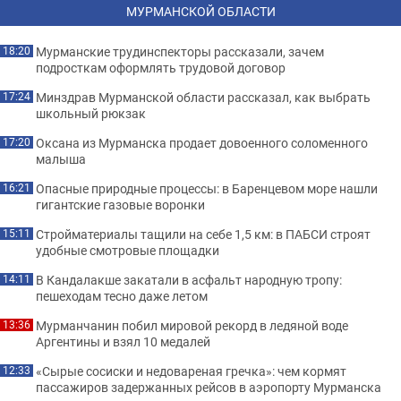
МУРМАНСКОЙ ОБЛАСТИ
Мурманские трудинспекторы рассказали, зачем
18:20
подросткам оформлять трудовой договор
Минздрав Мурманской области рассказал, как выбрать
17:24
школьный рюкзак
Оксана из Мурманска продает довоенного соломенного
17:20
малыша
Опасные природные процессы: в Баренцевом море нашли
16:21
гигантские газовые воронки
Стройматериалы тащили на себе 1,5 км: в ПАБСИ строят
15:11
удобные смотровые площадки
В Кандалакше закатали в асфальт народную тропу:
14:11
пешеходам тесно даже летом
Мурманчанин побил мировой рекорд в ледяной воде
13:36
Аргентины и взял 10 медалей
«Сырые сосиски и недовареная гречка»: чем кормят
12:33
пассажиров задержанных рейсов в аэропорту Мурманска