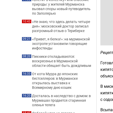
природы: у жителей Мурманска
вызвал споры новый путеводитель
по Заполярью
«Не знаю, что здесь делать четыре
10:43
дня»: московский доктор записал
разгромный отзыв о Териберке
«Привет, я белка!»: на мурманской
09:21
экотропе установили говорящие
инфостенды
Рецеп
Пикники откладываются:
08:20
воскресенье в Мурманской
Готов
области обещает быть дождливым
кипято
От кота Мурра до японских
16:33
объяс
бестселлеров: в Мурманске
открылась выставка к
В миск
Всемирному дню кошек
кипятк
Досталась в наследство с домом: в
16:20
с сод
Мурмашах продается старинная
оленья телега
Всыпаю
15:42