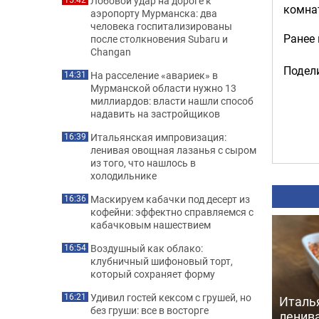
Лобовой удар на дороге к
комнат
аэропорту Мурманска: два
человека госпитализированы
Ранее
после столкновения Subaru и
Changan
Подели
На расселение «авариек» в
14:31
Мурманской области нужно 13
миллиардов: власти нашли способ
надавить на застройщиков
Итальянская импровизация:
16:39
ленивая овощная лазанья с сыром
из того, что нашлось в
холодильнике
Маскируем кабачки под десерт из
16:36
кофейни: эффектно справляемся с
кабачковым нашествием
Воздушный как облако:
16:54
клубничный шифоновый торт,
который сохраняет форму
Удивил гостей кексом с грушей, но
16:21
Италь
без груши: все в восторге
ленив