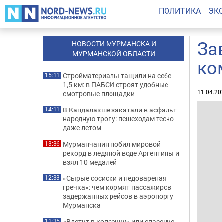
ПОЛИТИКА
ЭК
За
НОВОСТИ МУРМАНСКА И
МУРМАНСКОЙ ОБЛАСТИ
ко
Стройматериалы тащили на себе
15:11
1,5 км: в ПАБСИ строят удобные
11.04.20
смотровые площадки
В Кандалакше закатали в асфальт
14:11
народную тропу: пешеходам тесно
даже летом
Мурманчанин побил мировой
13:36
рекорд в ледяной воде Аргентины и
взял 10 медалей
«Сырые сосиски и недовареная
12:33
гречка»: чем кормят пассажиров
задержанных рейсов в аэропорту
Мурманска
«Влетит в копеечку» или спасение
11:35