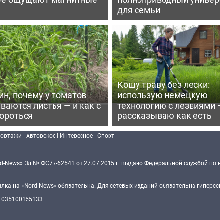
для семьи
Кошу траву без лески:
ин, почему у томатов
использую немецкую
ваются листья — и как с
технологию с лезвиями 
бороться
рассказываю как есть
портажи
|
Авторское
|
Интересное
|
Спорт
d-News» Эл № ФС77-62541 от 27.07.2015 г. выдано Федеральной службой по 
ка на «Nord-News» обязательна. Для сетевых изданий обязательна гиперссы
 1035100155133