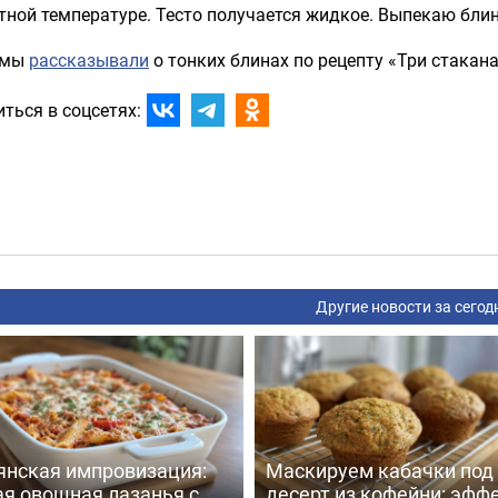
ной температуре. Тесто получается жидкое. Выпекаю блин
 мы
рассказывали
о тонких блинах по рецепту «Три стакана
ться в соцсетях:
Другие новости за сегод
янская импровизация:
Маскируем кабачки под
ая овощная лазанья с
десерт из кофейни: эфф