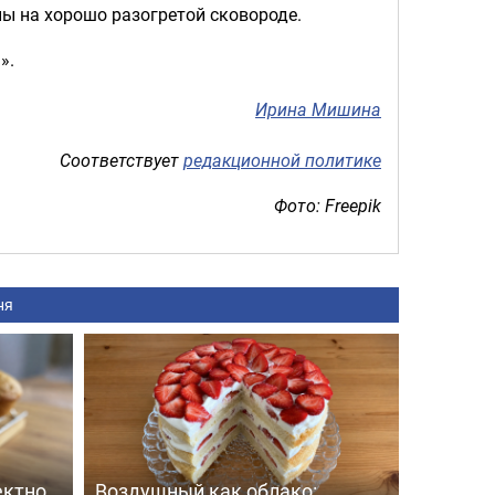
ы на хорошо разогретой сковороде.
».
Ирина Мишина
Соответствует
редакционной политике
Фото: Freepik
ня
ектно
Воздушный как облако: