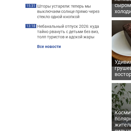
сыром 
Шторы устарели: теперь мы
15:31
холод
выключаем солнце прямо через
стекло одной кнопкой
Небанальный отпуск 2026: куда
13:18
тайно рвануть с детьми без виз,
толп туристов и адской жары
Все новости
Удивил
грушей
восто
Косми
поляр
жител
сильн