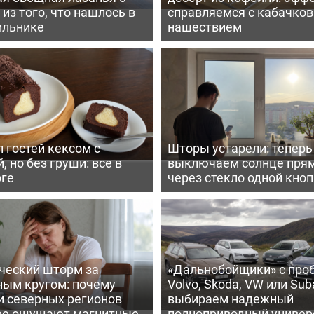
из того, что нашлось в
справляемся с кабачко
ильнике
нашествием
 гостей кексом с
Шторы устарели: тепер
, но без груши: все в
выключаем солнце пря
рге
через стекло одной кно
ческий шторм за
«Дальнобойщики» с про
ным кругом: почему
Volvo, Skoda, VW или Suba
и северных регионов
выбираем надежный
ее ощущают магнитные
полноприводный универ