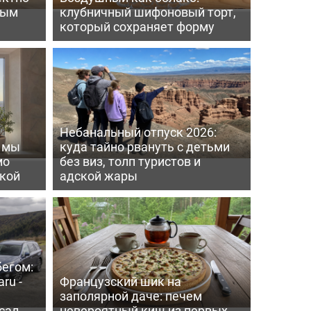
вым
клубничный шифоновый торт,
который сохраняет форму
Небанальный отпуск 2026:
ь мы
куда тайно рвануть с детьми
мо
без виз, толп туристов и
пкой
адской жары
бегом:
ru -
Французский шик на
заполярной даче: печем
сал
невероятный киш из первых