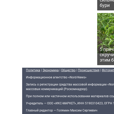
бури
5 прич
скручи
этим 
Политика
|
Экономика
|
Общество
|
Происшествия
|
Фоторе
Информационное агентство «Nord-News»
Запись о регистрации средства массовой информации «Nor
массовых коммуникаций (Роскомнадзор).
При полном или частичном использовании материалов ссыл
Учредитель — ООО «ИКС-МАРКЕТ», ИНН 5190310423, ОГРН
Главный редактор — Голямин Максим Сергеевич