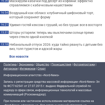
Маскируем кабачки под десерт из кофейни: эффектно
16:36
справляемся с кабачковым нашествием
Воздушный как облако: клубничный шифоновый торт,
16:54
который сохраняет форму
Удивил гостей кексом с грушей, но без груши: все в восторге
16:21
Шторы устарели: теперь мы выключаем солнце прямо
15:31
через стекло одной кнопкой
Небанальный отпуск 2026: куда тайно рвануть с детьми без
13:18
виз, толп туристов и адской жары
Все новости
Политика
|
Экономика
|
Общество
|
Происшествия
|
Фоторепортажи
|
Авторское
|
Интересное
|
Спорт
Информационное агентство «Nord-News»
Запись о регистрации средства массовой информации «Nord-News» Эл
№ ФС77-62541 от 27.07.2015 г. выдано Федеральной службой по
надзору в сфере связи, информационных технологий и массовых
коммуникаций (Роскомнадзор).
При полном или частичном использовании материалов ссылка на
«Nord-News» обязательна. Для сетевых изданий обязательна