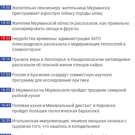
Желательно пенсионеру: жительница Мурманска
19:50
пристраивает взрослую собаку породы шпиц
Жителям Мурманской области рассказали, как правильно
19:35
консервировать овощи и фрукты
Неудобства временны: администрация ЗАТО
18:33
Александровск рассказала о модернизации теплосетей в
Снежногорске
Прыжок веры в Заполярье: в Кандалакшском заповеднике
18:10
рассказали об опасной жизни птенцов кайры
Россия и Бразилия создадут совместную научную
17:53
программу для исследования Арктики
В Мурманске на Морвокзале пройдет праздник северной
16:55
рыбной кухни
Полевая кухня и Минеральный диктант: в Кировске
16:43
пройдет большая геологическая барахолка
Итальянская импровизация: ленивая овощная лазанья с
16:39
сыром из того, что нашлось в холодильнике