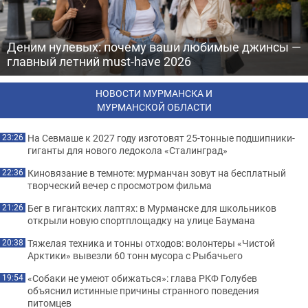
Деним нулевых: почему ваши любимые джинсы —
главный летний must-have 2026
НОВОСТИ МУРМАНСКА И
МУРМАНСКОЙ ОБЛАСТИ
На Севмаше к 2027 году изготовят 25-тонные подшипники-
23:26
гиганты для нового ледокола «Сталинград»
Киновязание в темноте: мурманчан зовут на бесплатный
22:36
творческий вечер с просмотром фильма
Бег в гигантских лаптях: в Мурманске для школьников
21:26
открыли новую спортплощадку на улице Баумана
Тяжелая техника и тонны отходов: волонтеры «Чистой
20:38
Арктики» вывезли 60 тонн мусора с Рыбачьего
«Собаки не умеют обижаться»: глава РКФ Голубев
19:54
объяснил истинные причины странного поведения
питомцев