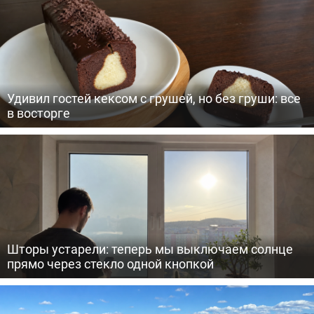
Удивил гостей кексом с грушей, но без груши: все
в восторге
Шторы устарели: теперь мы выключаем солнце
прямо через стекло одной кнопкой