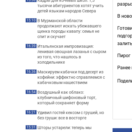
Кадры для кочевых школ: 1,5
разрых
тысячи абитуриентов хотят учить
детей языкам народов Севера
В ново
В Мурманской области
15:10
продолжают искать убежавшего
Готови
щенка породы кавапу: семья не
подгор
спит и скучает
залить
Итальянская импровизация:
16:39
ленивая овощная лазанья с сыром
Пирог 
из того, что нашлось в
холодильнике
Ранее
Маскируем кабачки под десерт из
16:36
кофейни: эффектно справляемся с
Подели
кабачковым нашествием
Воздушный как облако:
16:54
клубничный шифоновый торт,
который сохраняет форму
Удивил гостей кексом с грушей, но
16:21
без груши: все в восторге
Шторы устарели: теперь мы
15:31