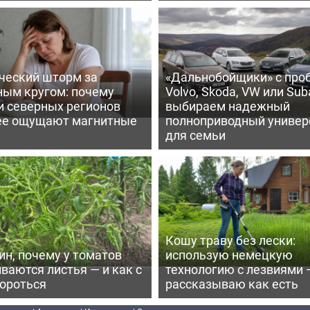
ческий шторм за
«Дальнобойщики» с про
ным кругом: почему
Volvo, Skoda, VW или Suba
и северных регионов
выбираем надежный
ее ощущают магнитные
полноприводный универ
для семьи
Кошу траву без лески:
ин, почему у томатов
использую немецкую
ваются листья — и как с
технологию с лезвиями 
бороться
рассказываю как есть