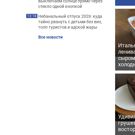
выключаем солнце прямо через
стекло одной кнопкой
Небанальный отпуск 2026: куда
13:18
тайно рвануть с детьми без виз,
толп туристов и адской жары
Все новости
Италь
ленив
сыром 
холод
Удивил
грушей
восто