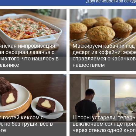
Другие новости за сегод
янская импровизация:
Маскируем кабачки под
ая овощная лазанья с
десерт из кофейни: эфф
из того, что нашлось в
справляемся с кабачко
ильнике
нашествием
 гостей кексом с
Шторы устарели: тепер
, но без груши: все в
выключаем солнце пря
рге
через стекло одной кно