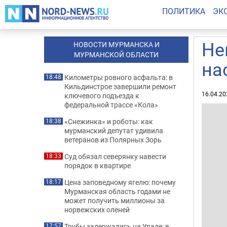
ПОЛИТИКА
ЭК
Не
НОВОСТИ МУРМАНСКА И
МУРМАНСКОЙ ОБЛАСТИ
на
Километры ровного асфальта: в
18:48
Кильдинстрое завершили ремонт
16.04.20
ключевого подъезда к
федеральной трассе «Кола»
«Снежинка» и роботы: как
18:38
мурманский депутат удивила
ветеранов из Полярных Зорь
Суд обязал северянку навести
18:33
порядок в квартире
Цена заповедному ягелю: почему
18:17
Мурманская область годами не
может получить миллионы за
норвежских оленей
Трубы задержались на Урале: в
17:57