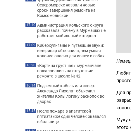
Североморске назвали новые
сроки завершения ремонта на
Комсомольской
Администрация Кольского округа
17:10
рассказала, почему в Мурмашах не
работает мобильный интернет
Киберхулиганы и пугающие звуки:
17:09
ветеринар объяснила, чем умная
колонка опасна для кошек и собак
Немец
«Картина грустная»: мурманчане
16:20
пожаловались на отсутствие
Любит
ремонта в школе № 42
просто
Подземный кабель или сквер:
16:14
Александр Лихолат объяснил
Для пр
жителям Колы логику раскопок во
разрых
дворах
кокосо
После пожара в апатитской
15:45
пятиэтажке один человек оказался
Муку н
в больнице
этого 
15:30