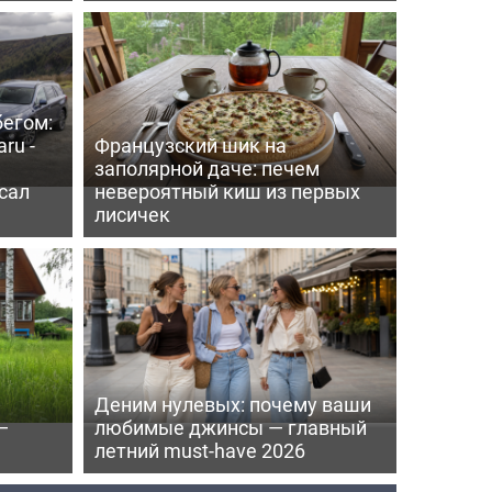
бегом:
ru -
Французский шик на
заполярной даче: печем
сал
невероятный киш из первых
лисичек
Деним нулевых: почему ваши
—
любимые джинсы — главный
летний must-have 2026