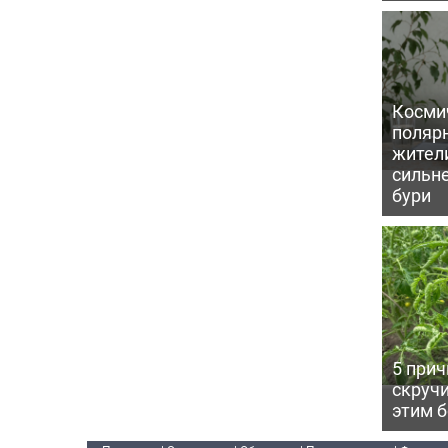
Косми
поляр
жител
сильн
бури
5 прич
скручи
этим 