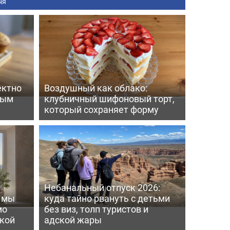
ня
ектно
Воздушный как облако:
вым
клубничный шифоновый торт,
который сохраняет форму
Небанальный отпуск 2026:
ь мы
куда тайно рвануть с детьми
мо
без виз, толп туристов и
пкой
адской жары