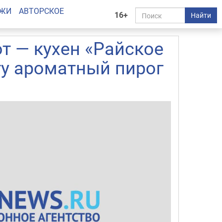
АЖИ
АВТОРСКОЕ
16+
Найти
т — кухен «Райское
ту ароматный пирог