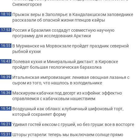
Снежногорске
Прыжок веры в Заполярье: в Кандалакшском заповеднике
18:10
рассказали об опасной жизни птенцов кайры
Россия и Бразилия создадут совместную научную
17:53
программу для исследования Арктики
В Мурманске на Морвокзале пройдет праздник северной
16:55
рыбной кухни
Полевая кухня и Минеральный диктант: в Кировске
16:43
пройдет большая геологическая барахолка
Итальянская импровизация: ленивая овощная лазанья с
16:39
сыром из того, что нашлось в холодильнике
Маскируем кабачки под десерт из кофейни: эффектно
16:36
справляемся с кабачковым нашествием
Воздушный как облако: клубничный шифоновый торт,
16:54
который сохраняет форму
Удивил гостей кексом с грушей, но без груши: все в восторге
16:21
Шторы устарели: теперь мы выключаем солнце прямо
15:31