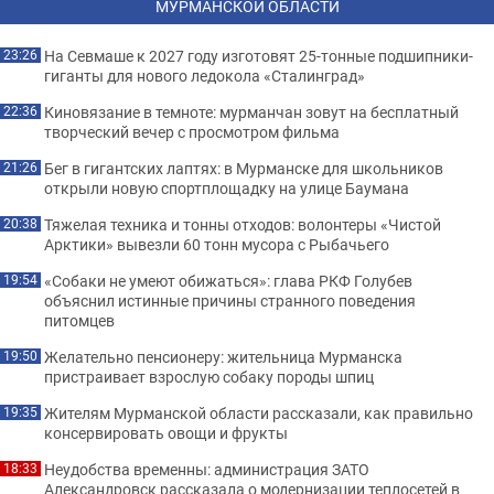
МУРМАНСКОЙ ОБЛАСТИ
На Севмаше к 2027 году изготовят 25-тонные подшипники-
23:26
гиганты для нового ледокола «Сталинград»
Киновязание в темноте: мурманчан зовут на бесплатный
22:36
творческий вечер с просмотром фильма
Бег в гигантских лаптях: в Мурманске для школьников
21:26
открыли новую спортплощадку на улице Баумана
Тяжелая техника и тонны отходов: волонтеры «Чистой
20:38
Арктики» вывезли 60 тонн мусора с Рыбачьего
«Собаки не умеют обижаться»: глава РКФ Голубев
19:54
объяснил истинные причины странного поведения
питомцев
Желательно пенсионеру: жительница Мурманска
19:50
пристраивает взрослую собаку породы шпиц
Жителям Мурманской области рассказали, как правильно
19:35
консервировать овощи и фрукты
Неудобства временны: администрация ЗАТО
18:33
Александровск рассказала о модернизации теплосетей в