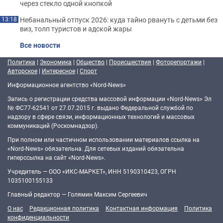
через стекло одной кнопкой
Небанальный отпуск 2026: куда тайно рвануть с детьми без
13:18
виз, толп туристов и адской жары
Все новости
Политика
|
Экономика
|
Общество
|
Происшествия
|
Фоторепортажи
|
Авторское
|
Интересное
|
Спорт
Информационное агентство «Nord-News»
Запись о регистрации средства массовой информации «Nord-News» Эл
№ ФС77-62541 от 27.07.2015 г. выдано Федеральной службой по
надзору в сфере связи, информационных технологий и массовых
коммуникаций (Роскомнадзор).
При полном или частичном использовании материалов ссылка на
«Nord-News» обязательна. Для сетевых изданий обязательна
гиперссылка на сайт «Nord-News».
Учредитель — ООО «ИКС-МАРКЕТ», ИНН 5190310423, ОГРН
1035100155133
Главный редактор — Голямин Максим Сергеевич
О нас
Редакционная политика
Контактная информация
Политика
конфиденциальности