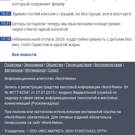
который сохраняет форму
Удивил гостей кексом с грушей, но без груши: все в восторге
16:21
Шторы устарели: теперь мы выключаем солнце прямо
15:31
через стекло одной кнопкой
Небанальный отпуск 2026: куда тайно рвануть с детьми без
13:18
виз, толп туристов и адской жары
Все новости
Политика
|
Экономика
|
Общество
|
Происшествия
|
Фоторепортажи
|
Авторское
|
Интересное
|
Спорт
Информационное агентство «Nord-News»
Запись о регистрации средства массовой информации «Nord-News» Эл
№ ФС77-62541 от 27.07.2015 г. выдано Федеральной службой по
надзору в сфере связи, информационных технологий и массовых
коммуникаций (Роскомнадзор).
При полном или частичном использовании материалов ссылка на
«Nord-News» обязательна. Для сетевых изданий обязательна
гиперссылка на сайт «Nord-News».
Учредитель — ООО «ИКС-МАРКЕТ», ИНН 5190310423, ОГРН