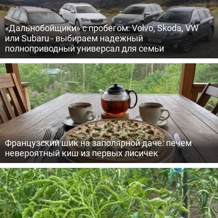
«Дальнобойщики» с пробегом: Volvo, Skoda, VW
или Subaru - выбираем надежный
полноприводный универсал для семьи
Французский шик на заполярной даче: печем
невероятный киш из первых лисичек