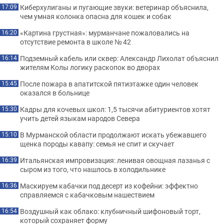
Киберхулиганы и пугающие звуки: ветеринар объяснила,
17:09
чем умная колонка опасна для кошек и собак
«Картина грустная»: мурманчане пожаловались на
16:20
отсутствие ремонта в школе № 42
Подземный кабель или сквер: Александр Лихолат объяснил
16:14
жителям Колы логику раскопок во дворах
После пожара в апатитской пятиэтажке один человек
15:45
оказался в больнице
Кадры для кочевых школ: 1,5 тысячи абитуриентов хотят
15:30
учить детей языкам народов Севера
В Мурманской области продолжают искать убежавшего
15:10
щенка породы кавапу: семья не спит и скучает
Итальянская импровизация: ленивая овощная лазанья с
16:39
сыром из того, что нашлось в холодильнике
Маскируем кабачки под десерт из кофейни: эффектно
16:36
справляемся с кабачковым нашествием
Воздушный как облако: клубничный шифоновый торт,
16:54
который сохраняет форму