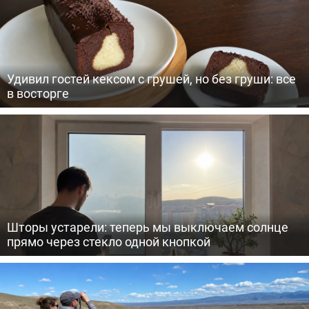
Удивил гостей кексом с грушей, но без груши: все
в восторге
Шторы устарели: теперь мы выключаем солнце
прямо через стекло одной кнопкой