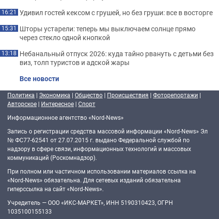
Удивил гостей кексом с грушей, но без груши: все в восторге
16:21
Шторы устарели: теперь мы выключаем солнце прямо
15:31
через стекло одной кнопкой
Небанальный отпуск 2026: куда тайно рвануть с детьми без
13:18
виз, толп туристов и адской жары
Все новости
Политика
|
Экономика
|
Общество
|
Происшествия
|
Фоторепортажи
|
Авторское
|
Интересное
|
Спорт
Информационное агентство «Nord-News»
Запись о регистрации средства массовой информации «Nord-News» Эл
№ ФС77-62541 от 27.07.2015 г. выдано Федеральной службой по
надзору в сфере связи, информационных технологий и массовых
коммуникаций (Роскомнадзор).
При полном или частичном использовании материалов ссылка на
«Nord-News» обязательна. Для сетевых изданий обязательна
гиперссылка на сайт «Nord-News».
Учредитель — ООО «ИКС-МАРКЕТ», ИНН 5190310423, ОГРН
1035100155133