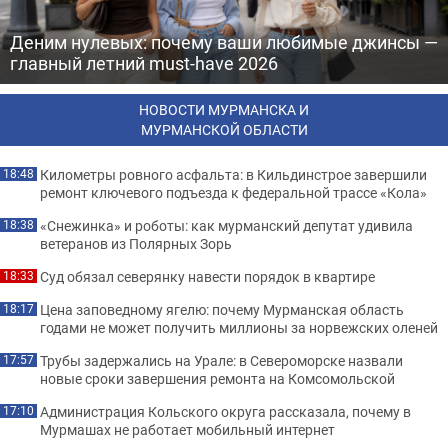
Деним нулевых: почему ваши любимые джинсы —
главный летний must-have 2026
НОВОСТИ МУРМАНСКА И
МУРМАНСКОЙ ОБЛАСТИ
Километры ровного асфальта: в Кильдинстрое завершили
18:48
ремонт ключевого подъезда к федеральной трассе «Кола»
«Снежинка» и роботы: как мурманский депутат удивила
18:38
ветеранов из Полярных Зорь
Суд обязал северянку навести порядок в квартире
18:33
Цена заповедному ягелю: почему Мурманская область
18:17
годами не может получить миллионы за норвежских оленей
Трубы задержались на Урале: в Североморске назвали
17:57
новые сроки завершения ремонта на Комсомольской
Администрация Кольского округа рассказала, почему в
17:10
Мурмашах не работает мобильный интернет