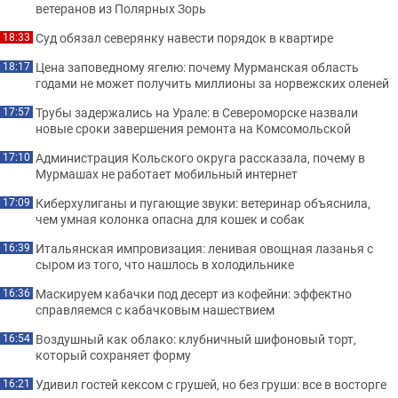
ветеранов из Полярных Зорь
Суд обязал северянку навести порядок в квартире
18:33
Цена заповедному ягелю: почему Мурманская область
18:17
годами не может получить миллионы за норвежских оленей
Трубы задержались на Урале: в Североморске назвали
17:57
новые сроки завершения ремонта на Комсомольской
Администрация Кольского округа рассказала, почему в
17:10
Мурмашах не работает мобильный интернет
Киберхулиганы и пугающие звуки: ветеринар объяснила,
17:09
чем умная колонка опасна для кошек и собак
Итальянская импровизация: ленивая овощная лазанья с
16:39
сыром из того, что нашлось в холодильнике
Маскируем кабачки под десерт из кофейни: эффектно
16:36
справляемся с кабачковым нашествием
Воздушный как облако: клубничный шифоновый торт,
16:54
который сохраняет форму
Удивил гостей кексом с грушей, но без груши: все в восторге
16:21