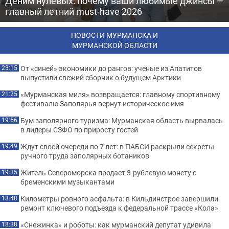
Деним нулевых: почему ваши любимые джинсы —
главный летний must-have 2026
НОВОСТИ МУРМАНСКА И
МУРМАНСКОЙ ОБЛАСТИ
От «синей» экономики до рангов: ученые из Апатитов
23:15
выпустили свежий сборник о будущем Арктики
«Мурманская миля» возвращается: главному спортивному
21:25
фестивалю Заполярья вернут историческое имя
Бум заполярного туризма: Мурманская область вырвалась
19:56
в лидеры СЗФО по приросту гостей
Ждут своей очереди по 7 лет: в ПАБСИ раскрыли секреты
19:49
ручного труда заполярных ботаников
Житель Североморска продает 3-рублевую монету с
19:35
бременскими музыкантами
Километры ровного асфальта: в Кильдинстрое завершили
18:48
ремонт ключевого подъезда к федеральной трассе «Кола»
«Снежинка» и роботы: как мурманский депутат удивила
18:38