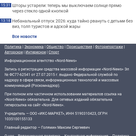
Шторы устарели: теперь мы выключаем солнце прямо
15:31
через стекло одной кнопкой
Небанальный отпуск 2026: куда тайно рвануть с детьми без
13:18
виз, толп туристов и адской жары
Все новости
Политика
|
Экономика
|
Общество
|
Происшествия
|
Фоторепортажи
|
Авторское
|
Интересное
|
Спорт
Информационное агентство «Nord-News»
Запись о регистрации средства массовой информации «Nord-News» Эл
№ ФС77-62541 от 27.07.2015 г. выдано Федеральной службой по
надзору в сфере связи, информационных технологий и массовых
коммуникаций (Роскомнадзор).
При полном или частичном использовании материалов ссылка на
«Nord-News» обязательна. Для сетевых изданий обязательна
гиперссылка на сайт «Nord-News».
Учредитель — ООО «ИКС-МАРКЕТ», ИНН 5190310423, ОГРН
1035100155133
Главный редактор — Голямин Максим Сергеевич
О нас
Редакционная политика
Контактная информация
Политика