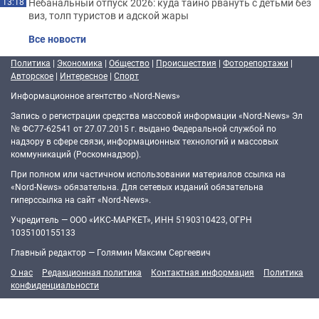
Небанальный отпуск 2026: куда тайно рвануть с детьми без
13:18
виз, толп туристов и адской жары
Все новости
Политика
|
Экономика
|
Общество
|
Происшествия
|
Фоторепортажи
|
Авторское
|
Интересное
|
Спорт
Информационное агентство «Nord-News»
Запись о регистрации средства массовой информации «Nord-News» Эл
№ ФС77-62541 от 27.07.2015 г. выдано Федеральной службой по
надзору в сфере связи, информационных технологий и массовых
коммуникаций (Роскомнадзор).
При полном или частичном использовании материалов ссылка на
«Nord-News» обязательна. Для сетевых изданий обязательна
гиперссылка на сайт «Nord-News».
Учредитель — ООО «ИКС-МАРКЕТ», ИНН 5190310423, ОГРН
1035100155133
Главный редактор — Голямин Максим Сергеевич
О нас
Редакционная политика
Контактная информация
Политика
конфиденциальности