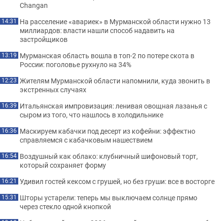
Changan
На расселение «авариек» в Мурманской области нужно 13
14:31
миллиардов: власти нашли способ надавить на
застройщиков
Мурманская область вошла в топ-2 по потере скота в
13:19
России: поголовье рухнуло на 34%
Жителям Мурманской области напомнили, куда звонить в
12:23
экстренных случаях
Итальянская импровизация: ленивая овощная лазанья с
16:39
сыром из того, что нашлось в холодильнике
Маскируем кабачки под десерт из кофейни: эффектно
16:36
справляемся с кабачковым нашествием
Воздушный как облако: клубничный шифоновый торт,
16:54
который сохраняет форму
Удивил гостей кексом с грушей, но без груши: все в восторге
16:21
Шторы устарели: теперь мы выключаем солнце прямо
15:31
через стекло одной кнопкой