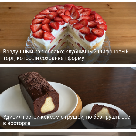
Воздушный как облако: клубничный шифоновый
торт, который сохраняет форму
Удивил гостей кексом с грушей, но без груши: все
в восторге