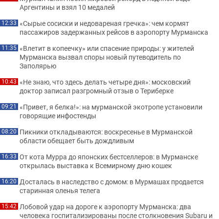
Аргентины и взял 10 медалей
«Сырые сосиски и недовареная гречка»: чем кормят
12:33
пассажиров задержанных рейсов в аэропорту Мурманска
«Влетит в копеечку» или спасение природы: у жителей
11:35
Мурманска вызвал споры новый путеводитель по
Заполярью
«Не знаю, что здесь делать четыре дня»: московский
10:43
доктор записал разгромный отзыв о Териберке
«Привет, я белка!»: на мурманской экотропе установили
09:21
говорящие инфостенды
Пикники откладываются: воскресенье в Мурманской
08:20
области обещает быть дождливым
От кота Мурра до японских бестселлеров: в Мурманске
16:33
открылась выставка к Всемирному дню кошек
Досталась в наследство с домом: в Мурмашах продается
16:20
старинная оленья телега
Лобовой удар на дороге к аэропорту Мурманска: два
15:42
человека госпитализированы после столкновения Subaru и